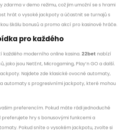
ry zdarma v demo režimu, což jim umožní se s hrami
st hrát o vysoké jackpoty a účastnit se turnajů s
rokou škálu bonusů a promo akcí pro kasinové hráče.
bídka pro každého
í každého moderního online kasina.
22bet
nabízí
 jako jsou NetEnt, Microgaming, Play’n GO a další.
 jackpoty. Najdete zde klasické ovocné automaty,
a automaty s progresivními jackpoty, které mohou
á vašim preferencím. Pokud máte rádi jednoduché
d preferujete hry s bonusovými funkcemi a
utomaty. Pokud sníte o vysokém jackpotu, zvolte si