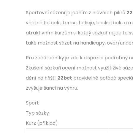
Sportovní sázení je jedním z hlavních pilířů
22
včetně fotbalu, tenisu, hokeje, basketbalu a 
atraktivním kurzům si každý sázkař najde to s
také možnost sázet na handicapy, over/under, 
Pro začátečníky je zde k dispozici podrobný n
Zkušení sázkaři ocení možnost využít živé sáze
dění na hřišti.
22bet
pravidelně pořádá speciá
zvyšuje šanci na výhru.
Sport
Typ sázky
Kurz (příklad)