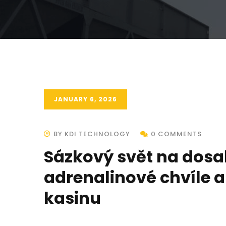
JANUARY 6, 2026
BY KDI TECHNOLOGY
0 COMMENTS
Sázkový svět na dosah
adrenalinové chvíle a 
kasinu