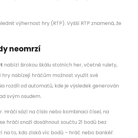
hlednit výhernost hry (RTP). Vyšší RTP znamená, že
kdy neomrzí
t
nabízí širokou škálu stolních her, včetně rulety,
í hry nabízejí hráčům možnost využít své
 Na rozdíl od automatů, kde je výsledek generován
 nad svým osudem.
r. Hráči sází na číslo nebo kombinaci čísel, na
é se hráči snaží dosáhnout součtu 21 bodů bez
zí na to, kdo získá víc bodů – hráč nebo bankéř.