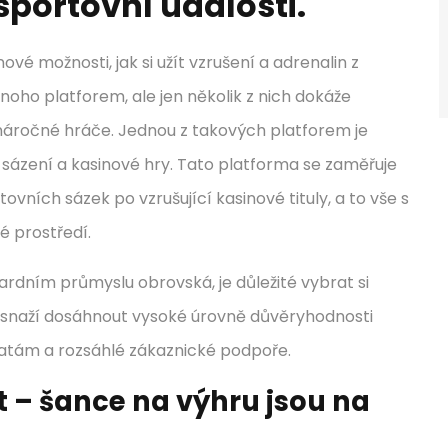
 sportovní události.
ové možnosti, jak si užít vzrušení a adrenalin z
noho platforem, ale jen několik z nich dokáže
náročné hráče. Jednou z takových platforem je
 sázení a kasinové hry. Tato platforma se zaměřuje
ovních sázek po vzrušující kasinové tituly, a to vše s
é prostředí.
ardním průmyslu obrovská, je důležité vybrat si
snaží dosáhnout vysoké úrovně důvěryhodnosti
atám a rozsáhlé zákaznické podpoře.
t – šance na výhru jsou na