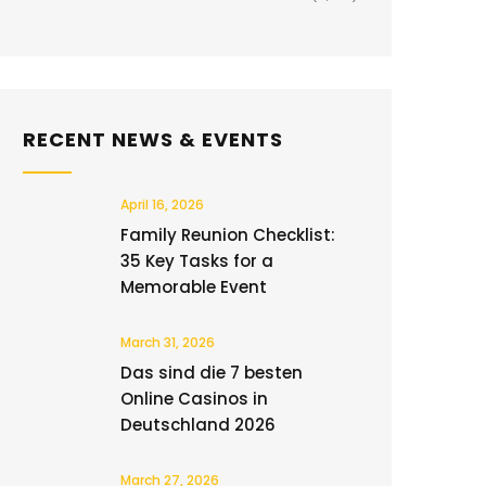
RECENT NEWS & EVENTS
April 16, 2026
Family Reunion Checklist:
35 Key Tasks for a
Memorable Event
March 31, 2026
Das sind die 7 besten
Online Casinos in
Deutschland 2026
March 27, 2026