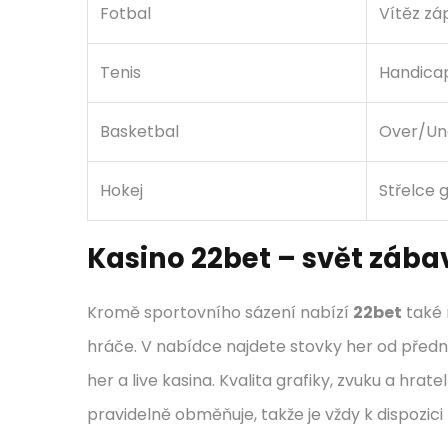
Fotbal
Vítěz zá
Tenis
Handica
Basketbal
Over/Un
Hokej
Střelce 
Kasino 22bet – svět zába
Kromě sportovního sázení nabízí
22bet
také r
hráče. V nabídce najdete stovky her od před
her a live kasina. Kvalita grafiky, zvuku a hrate
pravidelně obměňuje, takže je vždy k dispozic