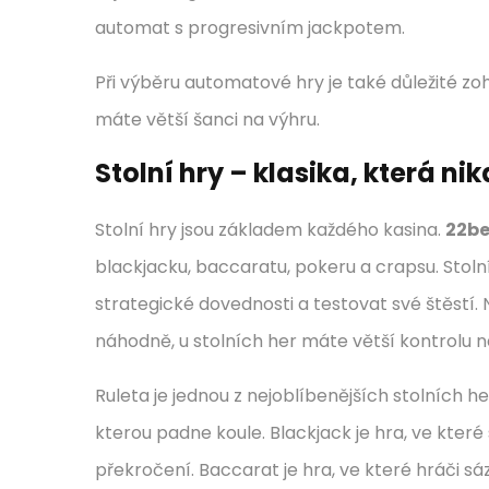
automat s progresivním jackpotem.
Při výběru automatové hry je také důležité zo
máte větší šanci na výhru.
Stolní hry – klasika, která ni
Stolní hry jsou základem každého kasina.
22be
blackjacku, baccaratu, pokeru a crapsu. Stoln
strategické dovednosti a testovat své štěstí.
náhodně, u stolních her máte větší kontrolu
Ruleta je jednou z nejoblíbenějších stolních he
kterou padne koule. Blackjack je hra, ve kter
překročení. Baccarat je hra, ve které hráči sá