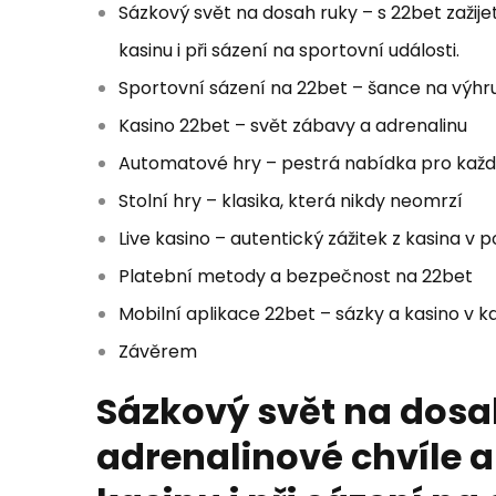
Sázkový svět na dosah ruky – s 22bet zažije
kasinu i při sázení na sportovní události.
Sportovní sázení na 22bet – šance na výhr
Kasino 22bet – svět zábavy a adrenalinu
Automatové hry – pestrá nabídka pro kaž
Stolní hry – klasika, která nikdy neomrzí
Live kasino – autentický zážitek z kasina v
Platební metody a bezpečnost na 22bet
Mobilní aplikace 22bet – sázky a kasino v 
Závěrem
Sázkový svět na dosah
adrenalinové chvíle a 