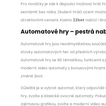
Pro nováčky je zde k dispozici možnost hrát h
seznámit bez rizika. Zkušení hráči ocení možno
atraktivními cenami. Kasino
22bet
nabízí i ši
Automatové hry – pestrá na
Automatové hry jsou neodmyslitelnou součást
stovky automatových her od předních výrobců,
Automatové hry se liší tématikou, funkcemi a
moderní video automaty s bonusovými hrami 
změnit život.
Důležité je si vybrat automat, který odpovíd
hry, zvolte si klasické ovocné automaty. Poku
zajímavou grafikou, zvolte si moderní video a