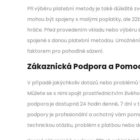
Při výběru platební metody je také důležité 
mohou být spojeny s malými poplatky, ale 22b
hráče. Před provedením vkladu nebo výběru s
spojené s danou platební metodou. Umožnění r
faktorem pro pohodlné sázení.
Zákaznická Podpora a Pomo
V případě jakýchkoliv dotazů nebo problémů v
Můžete se s nimi spojit prostřednictvím živéh
podpora je dostupná 24 hodin denně, 7 dní v tý
podpory je profesionální a ochotný vám pomoc
technickou otázku, problém s platbou nebo d