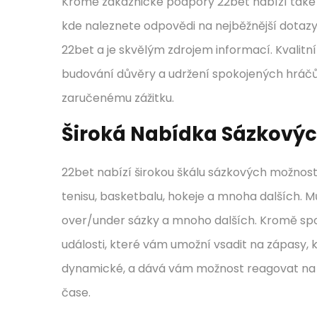
Kromě zákaznické podpory 22bet nabízí také 
kde naleznete odpovědi na nejběžnější dotazy
22bet a je skvělým zdrojem informací. Kvalit
budování důvěry a udržení spokojených hráčů
zaručenému zážitku.
Široká Nabídka Sázkovýc
22bet nabízí širokou škálu sázkových možnost
tenisu, basketbalu, hokeje a mnoha dalších. M
over/under sázky a mnoho dalších. Kromě spor
události, které vám umožní vsadit na zápasy, kt
dynamické, a dává vám možnost reagovat na d
čase.