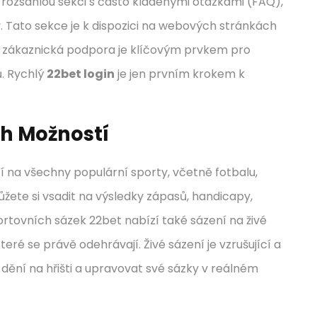
rozsáhlou sekci s často kladenými otázkami (FAQ),
. Tato sekce je k dispozici na webových stránkách
ní zákaznická podpora je klíčovým prvkem pro
. Rychlý
22bet login
je jen prvním krokem k
h Možností
í na všechny populární sporty, včetně fotbalu,
ůžete si vsadit na výsledky zápasů, handicapy,
tovních sázek 22bet nabízí také sázení na živé
eré se právě odehrávají. Živé sázení je vzrušující a
ění na hřišti a upravovat své sázky v reálném