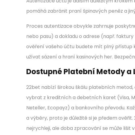
Autentizace účtu je dalším důležitým krokem k
pomáhá zabránit praní špinavých peněz a jin
Proces autentizace obvykle zahrnuje poskytn
nebo pasu) a dokladu o adrese (např. faktury 
ověření vašeho účtu budete mít plný přístup
užívat sázení a hraní kasinových her. Bezpeč
Dostupné Platební Metody a 
22bet nabízí širokou škálu platebních metod
vybrat z kreditních a debetních karet (Visa, 
Neteller, Ecopayz) a bankovního převodu. Kaž
a výběry, proto je důležité si je předem ověři
nejrychleji, ale doba zpracování se může lišit