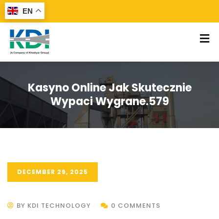
EN
Kasyno Online Jak Skutecznie
Wypaci Wygrane.579
DECEMBER 29, 2025
BY KDI TECHNOLOGY
0 COMMENTS