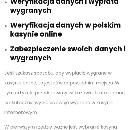
Weryfikacja danych i wypłata
wygranych
Weryfikacja danych w polskim
kasynie online
Zabezpieczenie swoich danych i
wygranych
Jeśli szukasz sposobu, aby wypłacić wygrane w
kasynie online, to jesteś w odpowiednim miejscu. W
tym artykule przedstawimy wskazówki, które pomóc
ci skutecznie wypłacić swoje wygrane w kasynie
internetowym.
W pierwszym rzędzie ważne jest wybranie kasyna