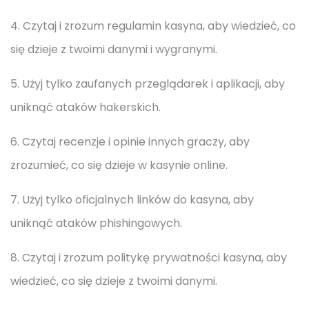
4. Czytaj i zrozum regulamin kasyna, aby wiedzieć, co
się dzieje z twoimi danymi i wygranymi.
5. Użyj tylko zaufanych przeglądarek i aplikacji, aby
uniknąć ataków hakerskich.
6. Czytaj recenzje i opinie innych graczy, aby
zrozumieć, co się dzieje w kasynie online.
7. Użyj tylko oficjalnych linków do kasyna, aby
uniknąć ataków phishingowych.
8. Czytaj i zrozum politykę prywatności kasyna, aby
wiedzieć, co się dzieje z twoimi danymi.