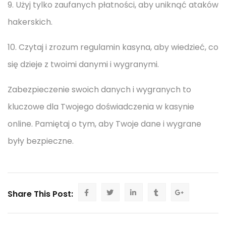
9. Użyj tylko zaufanych płatności, aby uniknąć ataków
hakerskich.
10. Czytaj i zrozum regulamin kasyna, aby wiedzieć, co
się dzieje z twoimi danymi i wygranymi.
Zabezpieczenie swoich danych i wygranych to
kluczowe dla Twojego doświadczenia w kasynie
online. Pamiętaj o tym, aby Twoje dane i wygrane
były bezpieczne.
Share This Post: