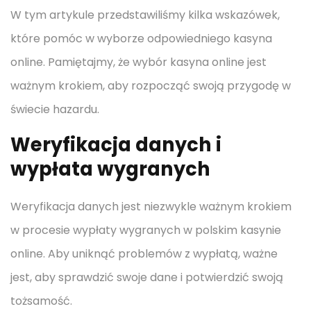
W tym artykule przedstawiliśmy kilka wskazówek,
które pomóc w wyborze odpowiedniego kasyna
online. Pamiętajmy, że wybór kasyna online jest
ważnym krokiem, aby rozpocząć swoją przygodę w
świecie hazardu.
Weryfikacja danych i
wypłata wygranych
Weryfikacja danych jest niezwykle ważnym krokiem
w procesie wypłaty wygranych w polskim kasynie
online. Aby uniknąć problemów z wypłatą, ważne
jest, aby sprawdzić swoje dane i potwierdzić swoją
tożsamość.