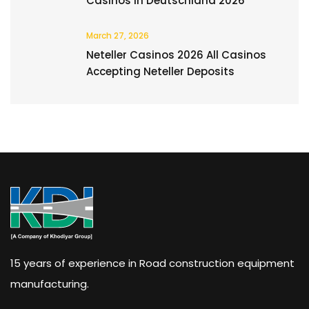
Casinos in Deutschland 2026
March 27, 2026
Neteller Casinos 2026 All Casinos
Accepting Neteller Deposits
15 years of experience in Road construction equipment
manufacturing.