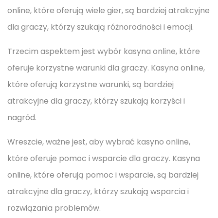
online, które oferują wiele gier, są bardziej atrakcyjne
dla graczy, którzy szukają różnorodności i emocji.
Trzecim aspektem jest wybór kasyna online, które
oferuje korzystne warunki dla graczy. Kasyna online,
które oferują korzystne warunki, są bardziej
atrakcyjne dla graczy, którzy szukają korzyści i
nagród.
Wreszcie, ważne jest, aby wybrać kasyno online,
które oferuje pomoc i wsparcie dla graczy. Kasyna
online, które oferują pomoc i wsparcie, są bardziej
atrakcyjne dla graczy, którzy szukają wsparcia i
rozwiązania problemów.