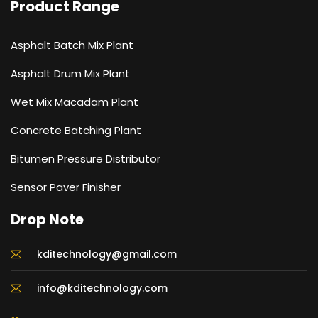
Product Range
Asphalt Batch Mix Plant
Asphalt Drum Mix Plant
Wet Mix Macadam Plant
Concrete Batching Plant
Bitumen Pressure Distributor
Sensor Paver Finisher
Drop Note
kditechnology@gmail.com
info@kditechnology.com