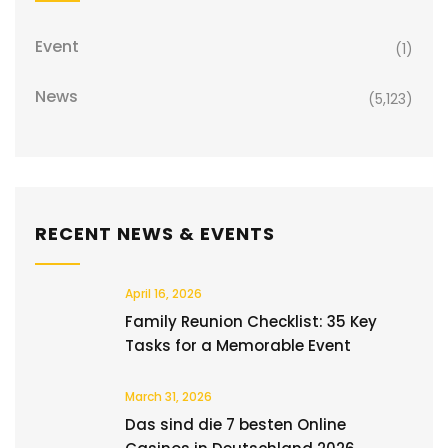
Event
(1)
News
(5,123)
RECENT NEWS & EVENTS
April 16, 2026
Family Reunion Checklist: 35 Key
Tasks for a Memorable Event
March 31, 2026
Das sind die 7 besten Online