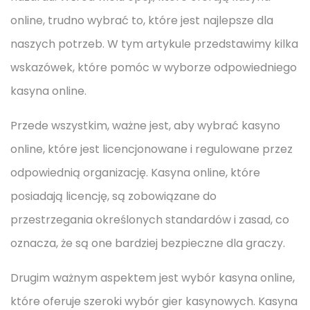
online, trudno wybrać to, które jest najlepsze dla
naszych potrzeb. W tym artykule przedstawimy kilka
wskazówek, które pomóc w wyborze odpowiedniego
kasyna online.
Przede wszystkim, ważne jest, aby wybrać kasyno
online, które jest licencjonowane i regulowane przez
odpowiednią organizację. Kasyna online, które
posiadają licencję, są zobowiązane do
przestrzegania określonych standardów i zasad, co
oznacza, że są one bardziej bezpieczne dla graczy.
Drugim ważnym aspektem jest wybór kasyna online,
które oferuje szeroki wybór gier kasynowych. Kasyna