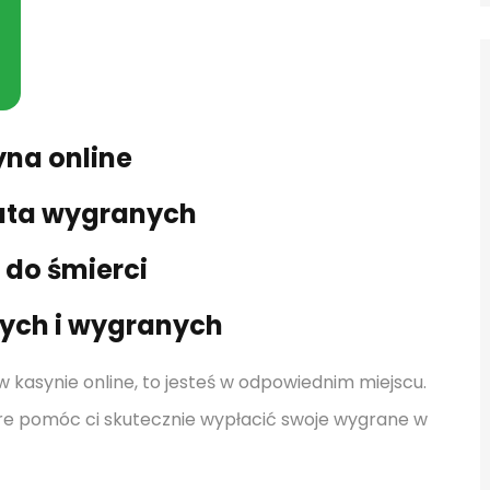
na online
łata wygranych
 do śmierci
ych i wygranych
 kasynie online, to jesteś w odpowiednim miejscu.
re pomóc ci skutecznie wypłacić swoje wygrane w