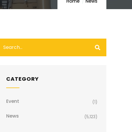
Home
News
CATEGORY
Event
(1)
News
(5,123)