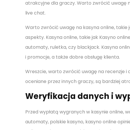
atrakcyjne dla graczy. Warto zwrócić uwagę na
live chat.
Warto zwrócić uwagę na kasyna online, takie j
aspekty. Kasyna online, takie jak Kasyno onlin
automaty, ruletka, czy blackjack. Kasyna onlin
i promocje, a także dobre obsługę klienta.
Wreszcie, warto zwrócić uwagę na recenzje i o
oceniane przez innych graczy, są bardziej at
Weryfikacja danych i w
Przed wypłatą wygranych w kasynie online, wa
automaty, polskie kasyno, kasyno online opini