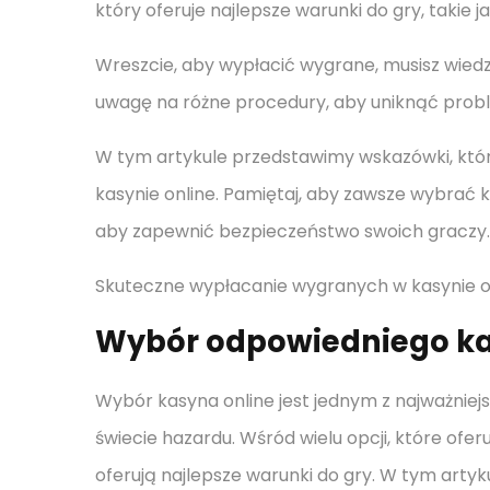
który oferuje najlepsze warunki do gry, takie j
Wreszcie, aby wypłacić wygrane, musisz wiedzi
uwagę na różne procedury, aby uniknąć pro
W tym artykule przedstawimy wskazówki, któ
kasynie online. Pamiętaj, aby zawsze wybrać ka
aby zapewnić bezpieczeństwo swoich graczy.
Skuteczne wypłacanie wygranych w kasynie onl
Wybór odpowiedniego ka
Wybór kasyna online jest jednym z najważnie
świecie hazardu. Wśród wielu opcji, które ofer
oferują najlepsze warunki do gry. W tym art