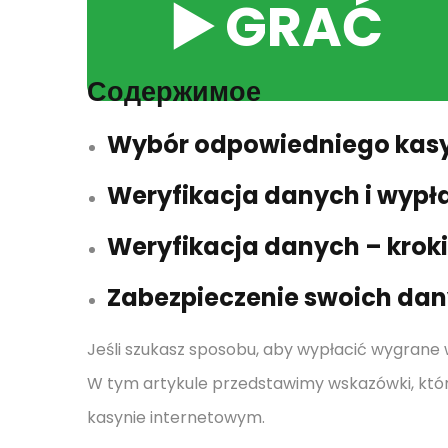
▶️ GRAĆ
Содержимое
Wybór odpowiedniego kasy
Weryfikacja danych i wyp
Weryfikacja danych – kroki
Zabezpieczenie swoich dan
Jeśli szukasz sposobu, aby wypłacić wygrane w
W tym artykule przedstawimy wskazówki, któ
kasynie internetowym.