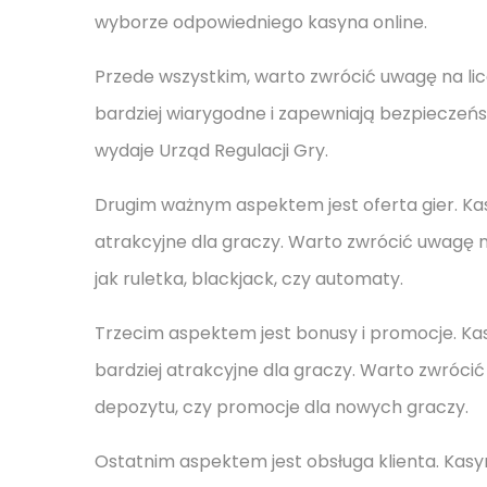
wyborze odpowiedniego kasyna online.
Przede wszystkim, warto zwrócić uwagę na lice
bardziej wiarygodne i zapewniają bezpieczeńs
wydaje Urząd Regulacji Gry.
Drugim ważnym aspektem jest oferta gier. Kasy
atrakcyjne dla graczy. Warto zwrócić uwagę na
jak ruletka, blackjack, czy automaty.
Trzecim aspektem jest bonusy i promocje. Kas
bardziej atrakcyjne dla graczy. Warto zwróci
depozytu, czy promocje dla nowych graczy.
Ostatnim aspektem jest obsługa klienta. Kasyna