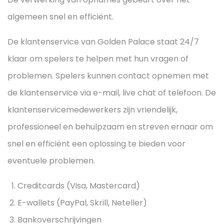
algemeen snel en efficiënt.
De klantenservice van Golden Palace staat 24/7
klaar om spelers te helpen met hun vragen of
problemen. Spelers kunnen contact opnemen met
de klantenservice via e-mail, live chat of telefoon. De
klantenservicemedewerkers zijn vriendelijk,
professioneel en behulpzaam en streven ernaar om
snel en efficiënt een oplossing te bieden voor
eventuele problemen.
Creditcards (Visa, Mastercard)
E-wallets (PayPal, Skrill, Neteller)
Bankoverschrijvingen