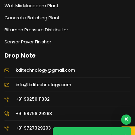
Wet Mix Macadam Plant
Concrete Batching Plant
Bitumen Pressure Distributor
Sensor Paver Finisher
Drop Note
kditechnology@gmail.com
info@kditechnology.com
+91 99250 11382
+91 98798 29293
+91 9727329293