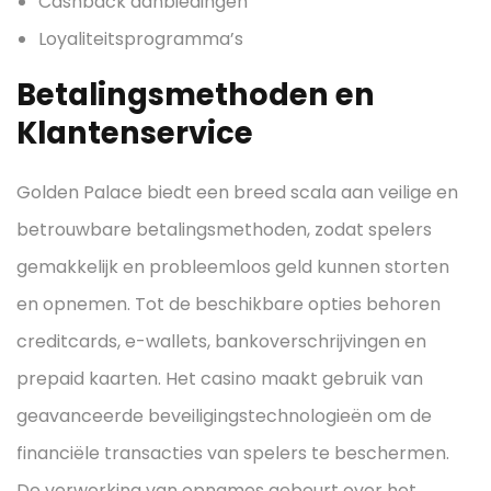
Cashback aanbiedingen
Loyaliteitsprogramma’s
Betalingsmethoden en
Klantenservice
Golden Palace biedt een breed scala aan veilige en
betrouwbare betalingsmethoden, zodat spelers
gemakkelijk en probleemloos geld kunnen storten
en opnemen. Tot de beschikbare opties behoren
creditcards, e-wallets, bankoverschrijvingen en
prepaid kaarten. Het casino maakt gebruik van
geavanceerde beveiligingstechnologieën om de
financiële transacties van spelers te beschermen.
De verwerking van opnames gebeurt over het