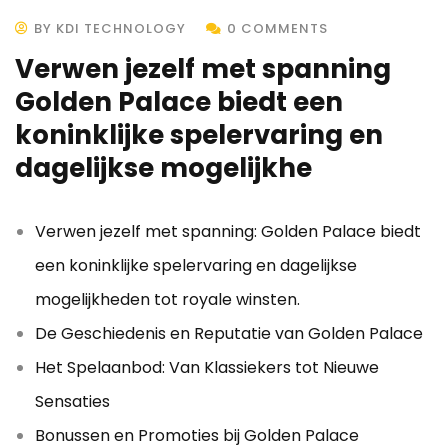
BY KDI TECHNOLOGY
0 COMMENTS
Verwen jezelf met spanning
Golden Palace biedt een
koninklijke spelervaring en
dagelijkse mogelijkhe
Verwen jezelf met spanning: Golden Palace biedt
een koninklijke spelervaring en dagelijkse
mogelijkheden tot royale winsten.
De Geschiedenis en Reputatie van Golden Palace
Het Spelaanbod: Van Klassiekers tot Nieuwe
Sensaties
Bonussen en Promoties bij Golden Palace