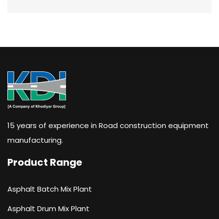
15 years of experience in Road construction equipment
manufacturing.
Product Range
Asphalt Batch Mix Plant
Asphalt Drum Mix Plant