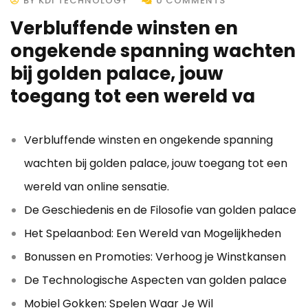
BY KDI TECHNOLOGY
0 COMMENTS
Verbluffende winsten en
ongekende spanning wachten
bij golden palace, jouw
toegang tot een wereld va
Verbluffende winsten en ongekende spanning
wachten bij golden palace, jouw toegang tot een
wereld van online sensatie.
De Geschiedenis en de Filosofie van golden palace
Het Spelaanbod: Een Wereld van Mogelijkheden
Bonussen en Promoties: Verhoog je Winstkansen
De Technologische Aspecten van golden palace
Mobiel Gokken: Spelen Waar Je Wil