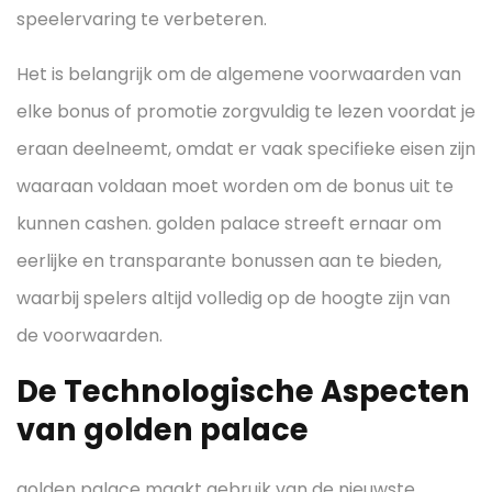
speelervaring te verbeteren.
Het is belangrijk om de algemene voorwaarden van
elke bonus of promotie zorgvuldig te lezen voordat je
eraan deelneemt, omdat er vaak specifieke eisen zijn
waaraan voldaan moet worden om de bonus uit te
kunnen cashen. golden palace streeft ernaar om
eerlijke en transparante bonussen aan te bieden,
waarbij spelers altijd volledig op de hoogte zijn van
de voorwaarden.
De Technologische Aspecten
van golden palace
golden palace maakt gebruik van de nieuwste