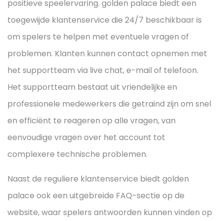
positieve speelervaring. golden palace biedt een
toegewijde klantenservice die 24/7 beschikbaar is
om spelers te helpen met eventuele vragen of
problemen. Klanten kunnen contact opnemen met
het supportteam via live chat, e-mail of telefoon.
Het supportteam bestaat uit vriendelijke en
professionele medewerkers die getraind zijn om snel
en efficiënt te reageren op alle vragen, van
eenvoudige vragen over het account tot
complexere technische problemen.
Naast de reguliere klantenservice biedt golden
palace ook een uitgebreide FAQ-sectie op de
website, waar spelers antwoorden kunnen vinden op