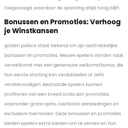
toegevoegd, waardoor de spanning altijd hoog blijft.
Bonussen en Promoties: Verhoog
je Winstkansen
golden palace staat bekend om zijn aantrekkelijke
bonussen en promoties. Nieuwe spelers worden vaak
verwelkomd met een genereuze welkomstbonus, die
hun eerste storting kan verdubbelen of zelfs
verdrievoudigen. Bestaande spelers kunnen
profiteren van een breed scala aan promoties,
waaronder gratis spins, cashback aanbiedingen en
exclusieve toernooien. Deze bonussen en promoties
bieden spelers extra kansen om te winnen en hun