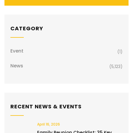
CATEGORY
Event
(1)
News
(5,123)
RECENT NEWS & EVENTS
April 16, 2026
Family Reunion Checklist: 35 Key