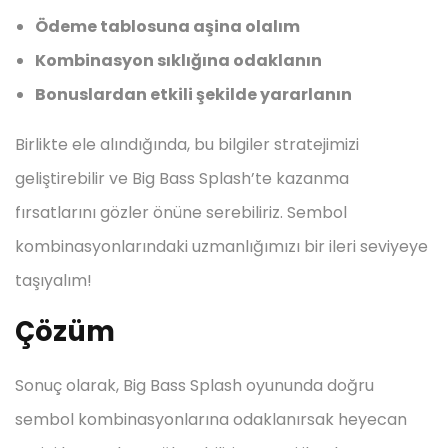
Ödeme tablosuna aşina olalım
Kombinasyon sıklığına odaklanın
Bonuslardan etkili şekilde yararlanın
Birlikte ele alındığında, bu bilgiler stratejimizi
geliştirebilir ve Big Bass Splash’te kazanma
fırsatlarını gözler önüne serebiliriz. Sembol
kombinasyonlarındaki uzmanlığımızı bir ileri seviyeye
taşıyalım!
Çözüm
Sonuç olarak, Big Bass Splash oyununda doğru
sembol kombinasyonlarına odaklanırsak heyecan