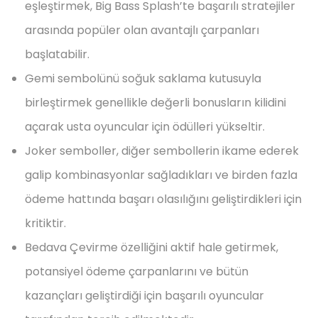
eşleştirmek, Big Bass Splash’te başarılı stratejiler
arasında popüler olan avantajlı çarpanları
başlatabilir.
Gemi sembolünü soğuk saklama kutusuyla
birleştirmek genellikle değerli bonusların kilidini
açarak usta oyuncular için ödülleri yükseltir.
Joker semboller, diğer sembollerin ikame ederek
galip kombinasyonlar sağladıkları ve birden fazla
ödeme hattında başarı olasılığını geliştirdikleri için
kritiktir.
Bedava Çevirme özelliğini aktif hale getirmek,
potansiyel ödeme çarpanlarını ve bütün
kazançları geliştirdiği için başarılı oyuncular