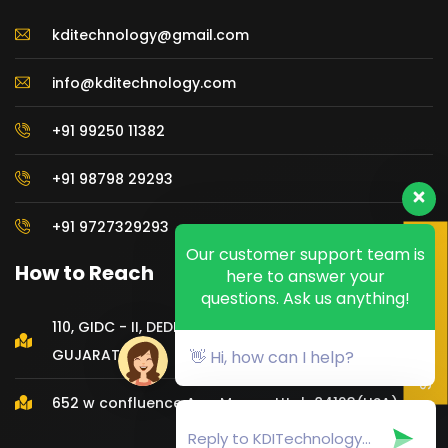
kditechnology@gmail.com
info@kditechnology.com
+91 99250 11382
+91 98798 29293
+91 9727329293
Scan QR Code here
Our customer support team is
How to Reach
here to answer your
questions. Ask us anything!
110, GIDC - II, DEDIYASAN, MEHSANA 384 002,
GUJARAT, INDIA
👋 Hi, how can I help?
652 w confluence Ave. Murray Utah 84123(USA)