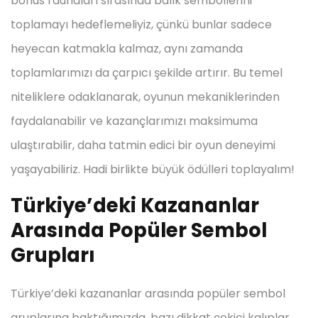
bonus raundları sırasında balık sembollerini
toplamayı hedeflemeliyiz, çünkü bunlar sadece
heyecan katmakla kalmaz, aynı zamanda
toplamlarımızı da çarpıcı şekilde artırır. Bu temel
niteliklere odaklanarak, oyunun mekaniklerinden
faydalanabilir ve kazançlarımızı maksimuma
ulaştırabilir, daha tatmin edici bir oyun deneyimi
yaşayabiliriz. Hadi birlikte büyük ödülleri toplayalım!
Türkiye’deki Kazananlar
Arasında Popüler Sembol
Grupları
Türkiye’deki kazananlar arasında popüler sembol
gruplarına baktığımızda, bazı dikkat çekici kalıplar