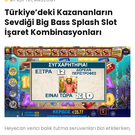
BY KDI TECHNOLOGY
Türkiye’deki Kazananların
Sevdiği Big Bass Splash Slot
İşaret Kombinasyonları
Heyecan verici balık tutma serüvenları bizi etkilerken,