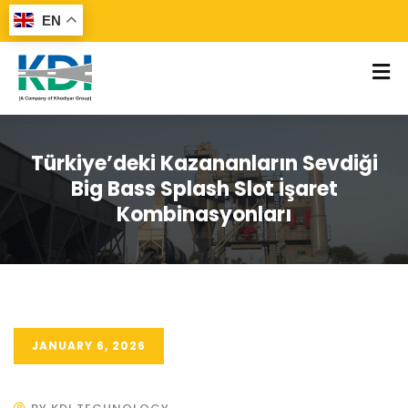
EN
Türkiye’deki Kazananların Sevdiği
Big Bass Splash Slot İşaret
Kombinasyonları
JANUARY 6, 2026