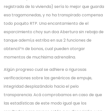
registrada de la vivienda) serí­a lo mejor que guarda
esa tragamonedas, y no ha transpirado compensa
todo poquito RTP. Una encantamiento de el
esparcimiento choy sun doa Abertura sin rebaja de
tanque ademí¡s estriba en sus 2 funciones de
obtencií³n de bonos, cual pueden otorgar
momentos de muchisima adrenalina.
Algún progreso cual se adhiere a rigurosas
verificaciones sobre las genéricos de empuje,
integridad desplazándolo hacia el pelo
transparencia. Acá comprobamos en caso de que
las estadísticas de este modo­ igual que los