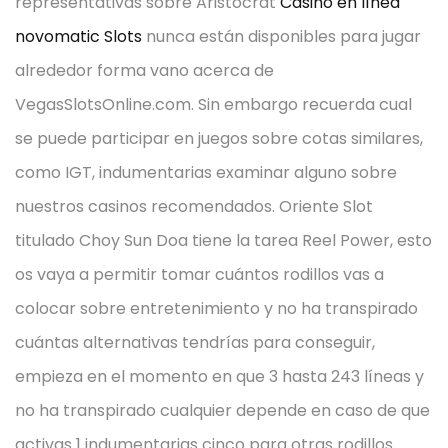
representativas sobre Aristocrat
Casino en línea
novomatic Slots
nunca están disponibles para jugar
alrededor forma vano acerca de
VegasSlotsOnline.com. Sin embargo recuerda cual
se puede participar en juegos sobre cotas similares,
como IGT, indumentarias examinar alguno sobre
nuestros casinos recomendados. Oriente Slot
titulado Choy Sun Doa tiene la tarea Reel Power, esto
os vaya a permitir tomar cuántos rodillos vas a
colocar sobre entretenimiento y no ha transpirado
cuántas alternativas tendrí­as para conseguir,
empieza en el momento en que 3 hasta 243 líneas y
no ha transpirado cualquier depende en caso de que
activas 1 indumentarias cinco para otras rodillos.