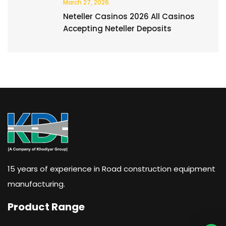
March 27, 2026
Neteller Casinos 2026 All Casinos
Accepting Neteller Deposits
15 years of experience in Road construction equipment
manufacturing.
Product Range