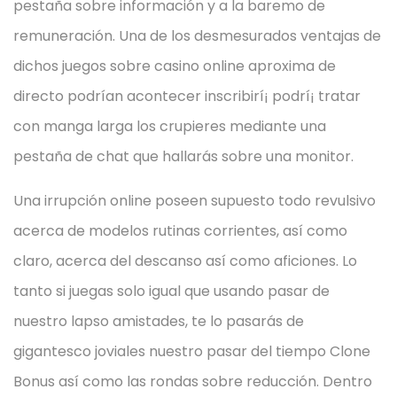
pestaña sobre información y a la baremo de
remuneración. Una de los desmesurados ventajas de
dichos juegos sobre casino online aproxima de
directo podrí­an acontecer inscribirí¡ podrí¡ tratar
con manga larga los crupieres mediante una
pestaña de chat que hallarás sobre una monitor.
Una irrupción online poseen supuesto todo revulsivo
acerca de modelos rutinas corrientes, así­ como
claro, acerca del descanso así­ como aficiones. Lo
tanto si juegas solo igual que usando pasar de
nuestro lapso amistades, te lo pasarás de
gigantesco joviales nuestro pasar del tiempo Clone
Bonus así­ como las rondas sobre reducción. Dentro