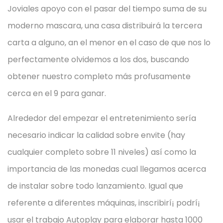
Joviales apoyo con el pasar del tiempo suma de su
moderno mascara, una casa distribuirá la tercera
carta a alguno, an el menor en el caso de que nos lo
perfectamente olvidemos a los dos, buscando
obtener nuestro completo más profusamente
cerca en el 9 para ganar.
Alrededor del empezar el entretenimiento serí­a
necesario indicar la calidad sobre envite (hay
cualquier completo sobre 11 niveles) así­ como la
importancia de las monedas cual llegamos acerca
de instalar sobre todo lanzamiento. Igual que
referente a diferentes máquinas, inscribirí¡ podrí¡
usar el trabajo Autoplay para elaborar hasta 1000