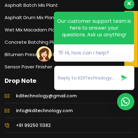
Asphalt Batch Mix Plant
Asphalt Drum Mix Plant
Scan QR Code here
Our customer support team is
here to answer your
Wet Mix Macadam Plant
questions. Ask us anything!
Concrete Batching Plant
👋 Hi, how can I help?
Bitumen Pressure Distributor
Sensor Paver Finisher
Drop Note
kditechnology@gmail.com
info@kditechnology.com
+91 99250 11382