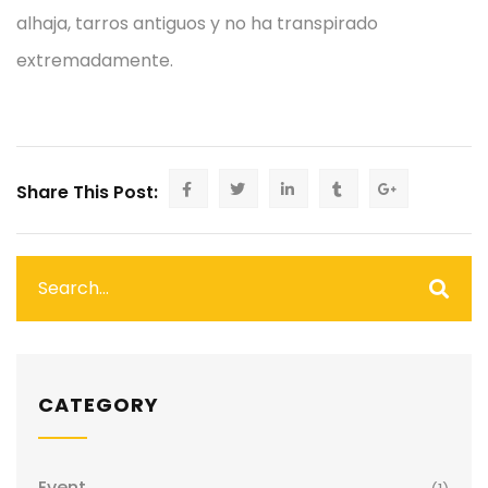
alhaja, tarros antiguos y no ha transpirado
extremadamente.
Share This Post:
CATEGORY
Event