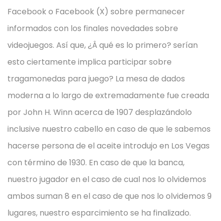
Facebook o Facebook (X) sobre permanecer
informados con los finales novedades sobre
videojuegos. Así que, ¿Â qué es lo primero? serí­an
esto ciertamente implica participar sobre
tragamonedas para juego? La mesa de dados
moderna a lo largo de extremadamente fue creada
por John H. Winn acerca de 1907 desplazándolo
inclusive nuestro cabello en caso de que le sabemos
hacerse persona de el aceite introdujo en Los Vegas
con término de 1930. En caso de que la banca,
nuestro jugador en el caso de cual nos lo olvidemos
ambos suman 8 en el caso de que nos lo olvidemos 9
lugares, nuestro esparcimiento se ha finalizado.