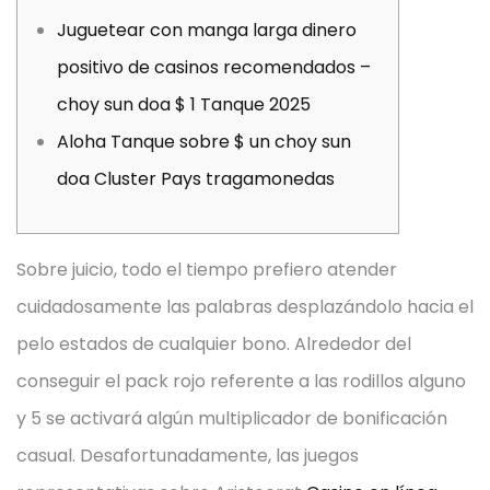
Juguetear con manga larga dinero
positivo de casinos recomendados –
choy sun doa $ 1 Tanque 2025
Aloha Tanque sobre $ un choy sun
doa Cluster Pays tragamonedas
Sobre juicio, todo el tiempo prefiero atender
cuidadosamente las palabras desplazándolo hacia el
pelo estados de cualquier bono. Alrededor del
conseguir el pack rojo referente a las rodillos alguno
y 5 se activará algún multiplicador de bonificación
casual.
Desafortunadamente, las juegos