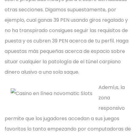
otras secciones. Digamos supuestamente, por
ejemplo, cual ganas 39 PEN usando giros regalado y
no ha transpirado consigues seguir las requisitos de
puesta y os cubren 39 PEN acerca de tu perfil. Haga
apuestas más pequeñas acerca de espacio sobre
situar cualquier la patologí­a de el túnel carpiano
dinero alusivo a una sola saque.
Ademí¡s, la
zona
responsivo
permite que los jugadores accedan a sus juegos
favoritos lo tanto empezando por computadoras de