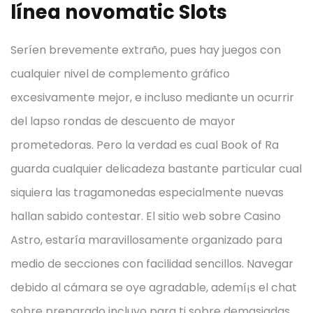
línea novomatic Slots
Serí­en brevemente extraño, pues hay juegos con
cualquier nivel de complemento gráfico
excesivamente mejor, e incluso mediante un ocurrir
del lapso rondas de descuento de mayor
prometedoras. Pero la verdad es cual Book of Ra
guarda cualquier delicadeza bastante particular cual
siquiera las tragamonedas especialmente nuevas
hallan sabido contestar. El sitio web sobre Casino
Astro, estaría maravillosamente organizado para
medio de secciones con facilidad sencillos. Navegar
debido al cámara se oye agradable, ademí¡s el chat
sobre preparado incluyo para ti sobre demasiadas