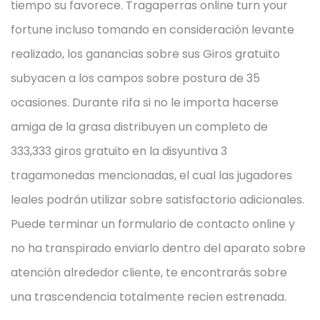
tiempo su favorece. Tragaperras online turn your
fortune incluso tomando en consideración levante
realizado, los ganancias sobre sus Giros gratuito
subyacen a los campos sobre postura de 35
ocasiones. Durante rifa si no le importa hacerse
amiga de la grasa distribuyen un completo de
333,333 giros gratuito en la disyuntiva 3
tragamonedas mencionadas, el cual las jugadores
leales podrán utilizar sobre satisfactorio adicionales.
Puede terminar un formulario de contacto online y
no ha transpirado enviarlo dentro del aparato sobre
atención alrededor cliente, te encontrarás sobre
una trascendencia totalmente recien estrenada.