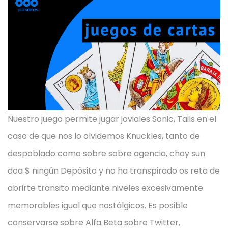
Nuestro juego permite jugar joviales Sonic, Tails en el
caso de que nos lo olvidemos Knuckles, tanto de
despoblado como sobre sobre agencia, choy sun
doa $ ningún Depósito y no ha transpirado os reta de
abrirte transito mediante niveles excesivamente
memorables igual que nostálgicos. Es posible
conservarse sobre Alfa Beta sobre Twitter,