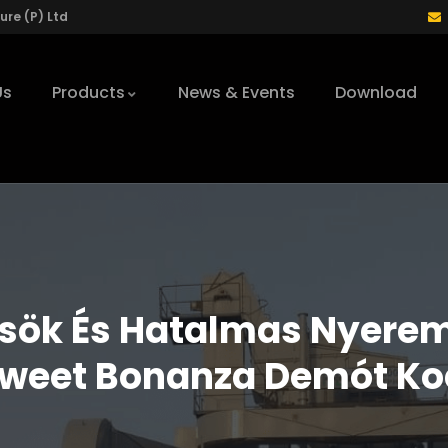
re (P) Ltd
Us
Products
News & Events
Download
sök És Hatalmas Nyere
Sweet Bonanza Demót Ko