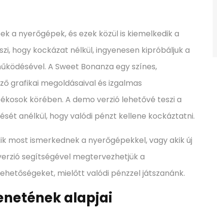
k a nyerőgépek, és ezek közül is kiemelkedik a
eszi, hogy kockázat nélkül, ingyenesen kipróbáljuk a
űködésével. A Sweet Bonanza egy színes,
ő grafikai megoldásaival és izgalmas
ékosok körében. A demo verzió lehetővé teszi a
sét anélkül, hogy valódi pénzt kellene kockáztatni.
ik most ismerkednek a nyerőgépekkel, vagy akik új
verzió segítségével megtervezhetjük a
lehetőségeket, mielőtt valódi pénzzel játszanánk.
netének alapjai