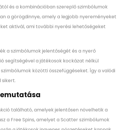
ától és a kombinációban szereplő szimbólumok
ban a görögdinnye, amely a legjobb nyereményeket
eket aktivál, ami további nyerési lehetőségeket
sék a szimbólumok jelentőségét és a nyerő
ió segítségével a játékosok kockázat nélkül
 szimbólumok közötti összefüggéseket. Így a valódi
sikert.
 bemutatása
ció található, amelyek jelentősen növelhetik a
usz a Free Spins, amelyet a Scatter szimbólumok
s során a játékosok ingyenes pörgetéseket kapnak,