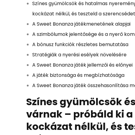
Színes gyümölcsök és hatalmas nyeremény
kockázat nélkül, és teszteld a szerencséd
A Sweet Bonanza játékmenetének alapjai
A szimbólumok jelentősége és a nyerő kom
A bónusz funkciók részletes bemutatása
Stratégiák a nyerési esélyek növelésére
A Sweet Bonanza játék jellemzői és előnyei
A játék biztonsága és megbízhatósága
A Sweet Bonanza játék összehasonlítása 
Színes gyümölcsök é
várnak – próbáld ki 
kockázat nélkül, és t