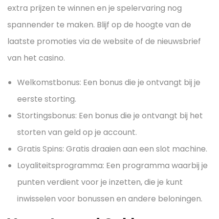
extra prijzen te winnen en je spelervaring nog
spannender te maken. Blijf op de hoogte van de
laatste promoties via de website of de nieuwsbrief
van het casino.
Welkomstbonus: Een bonus die je ontvangt bij je
eerste storting.
Stortingsbonus: Een bonus die je ontvangt bij het
storten van geld op je account.
Gratis Spins: Gratis draaien aan een slot machine.
Loyaliteitsprogramma: Een programma waarbij je
punten verdient voor je inzetten, die je kunt
inwisselen voor bonussen en andere beloningen.