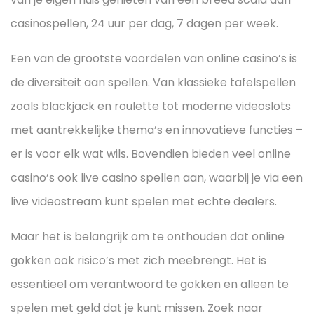
casinospellen, 24 uur per dag, 7 dagen per week.
Een van de grootste voordelen van online casino’s is
de diversiteit aan spellen. Van klassieke tafelspellen
zoals blackjack en roulette tot moderne videoslots
met aantrekkelijke thema’s en innovatieve functies –
er is voor elk wat wils. Bovendien bieden veel online
casino’s ook live casino spellen aan, waarbij je via een
live videostream kunt spelen met echte dealers.
Maar het is belangrijk om te onthouden dat online
gokken ook risico’s met zich meebrengt. Het is
essentieel om verantwoord te gokken en alleen te
spelen met geld dat je kunt missen. Zoek naar