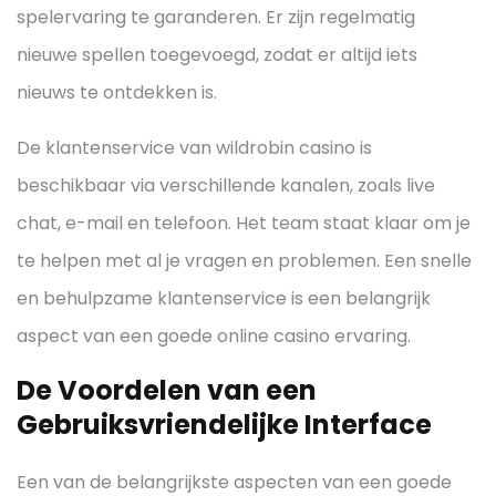
spelervaring te garanderen. Er zijn regelmatig
nieuwe spellen toegevoegd, zodat er altijd iets
nieuws te ontdekken is.
De klantenservice van wildrobin casino is
beschikbaar via verschillende kanalen, zoals live
chat, e-mail en telefoon. Het team staat klaar om je
te helpen met al je vragen en problemen. Een snelle
en behulpzame klantenservice is een belangrijk
aspect van een goede online casino ervaring.
De Voordelen van een
Gebruiksvriendelijke Interface
Een van de belangrijkste aspecten van een goede