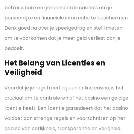
betrouwbare en gelicenseerde casino’s om je
persoonlijke en financiële informatie te beschermen.
Denk goed na over je speelgedrag en stel limieten
om te voorkomen dat je meer geld verliest dan je
bedoelt.
Het Belang van Licenties en
Veiligheid
Voordat je je registreert bij een online casino, is het
cruciaal om te controleren of het casino een geldige
licentie heeft. Een licentie garandeert dat het casino
voldoet aan strenge regels en voorschriften op het
gebied van eerlijkheid, transparantie en veiligheid.