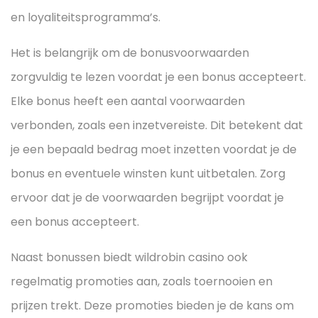
en loyaliteitsprogramma’s.
Het is belangrijk om de bonusvoorwaarden
zorgvuldig te lezen voordat je een bonus accepteert.
Elke bonus heeft een aantal voorwaarden
verbonden, zoals een inzetvereiste. Dit betekent dat
je een bepaald bedrag moet inzetten voordat je de
bonus en eventuele winsten kunt uitbetalen. Zorg
ervoor dat je de voorwaarden begrijpt voordat je
een bonus accepteert.
Naast bonussen biedt wildrobin casino ook
regelmatig promoties aan, zoals toernooien en
prijzen trekt. Deze promoties bieden je de kans om