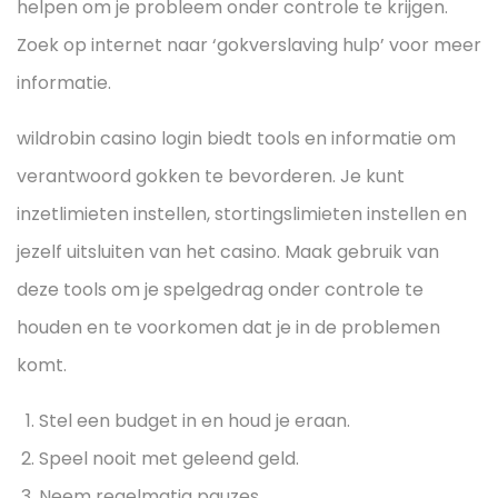
helpen om je probleem onder controle te krijgen.
Zoek op internet naar ‘gokverslaving hulp’ voor meer
informatie.
wildrobin casino login biedt tools en informatie om
verantwoord gokken te bevorderen. Je kunt
inzetlimieten instellen, stortingslimieten instellen en
jezelf uitsluiten van het casino. Maak gebruik van
deze tools om je spelgedrag onder controle te
houden en te voorkomen dat je in de problemen
komt.
Stel een budget in en houd je eraan.
Speel nooit met geleend geld.
Neem regelmatig pauzes.