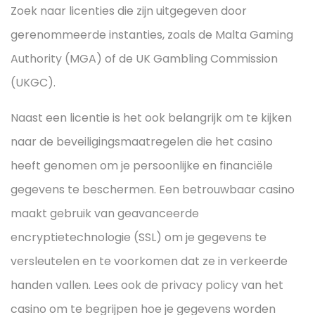
Zoek naar licenties die zijn uitgegeven door
gerenommeerde instanties, zoals de Malta Gaming
Authority (MGA) of de UK Gambling Commission
(UKGC).
Naast een licentie is het ook belangrijk om te kijken
naar de beveiligingsmaatregelen die het casino
heeft genomen om je persoonlijke en financiële
gegevens te beschermen. Een betrouwbaar casino
maakt gebruik van geavanceerde
encryptietechnologie (SSL) om je gegevens te
versleutelen en te voorkomen dat ze in verkeerde
handen vallen. Lees ook de privacy policy van het
casino om te begrijpen hoe je gegevens worden