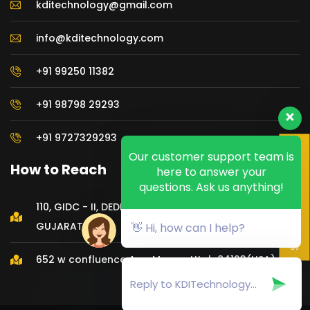
kditechnology@gmail.com
info@kditechnology.com
+91 99250 11382
+91 98798 29293
+91 9727329293
Scan QR Code here
Our customer support team is
How to Reach
here to answer your
questions. Ask us anything!
110, GIDC - II, DEDIYASAN, MEHSANA 384 002,
GUJARAT, INDIA
👋 Hi, how can I help?
652 w confluence Ave. Murray Utah 84123(USA)