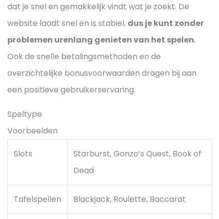
dat je snel en gemakkelijk vindt wat je zoekt. De
website laadt snel en is stabiel,
dus je kunt zonder
problemen urenlang genieten van het spelen
.
Ook de snelle betalingsmethoden en de
overzichtelijke bonusvoorwaarden dragen bij aan
een positieve gebruikerservaring.
Speltype
Voorbeelden
Slots
Starburst, Gonzo’s Quest, Book of
Dead
Tafelspellen
Blackjack, Roulette, Baccarat