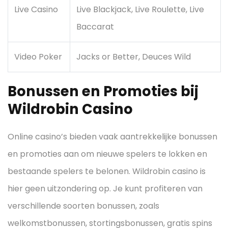
Live Casino
Live Blackjack, Live Roulette, Live
Baccarat
Video Poker
Jacks or Better, Deuces Wild
Bonussen en Promoties bij
Wildrobin Casino
Online casino’s bieden vaak aantrekkelijke bonussen
en promoties aan om nieuwe spelers te lokken en
bestaande spelers te belonen. Wildrobin casino is
hier geen uitzondering op. Je kunt profiteren van
verschillende soorten bonussen, zoals
welkomstbonussen, stortingsbonussen, gratis spins