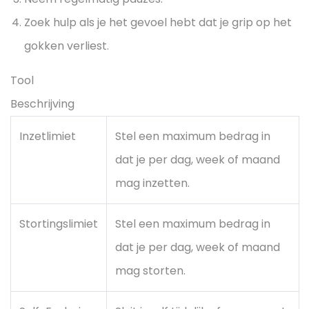
Zoek hulp als je het gevoel hebt dat je grip op het
gokken verliest.
Tool
Beschrijving
Inzetlimiet
Stel een maximum bedrag in
dat je per dag, week of maand
mag inzetten.
Stortingslimiet
Stel een maximum bedrag in
dat je per dag, week of maand
mag storten.