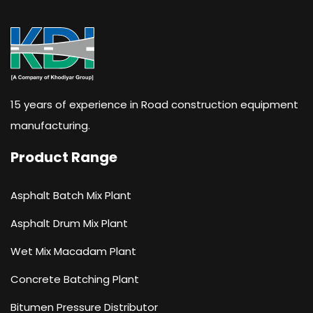
15 years of experience in Road construction equipment
manufacturing.
Product Range
Asphalt Batch Mix Plant
Asphalt Drum Mix Plant
Wet Mix Macadam Plant
Concrete Batching Plant
Bitumen Pressure Distributor