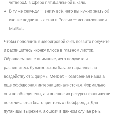
четверо,5 в сфере пятибалльной шкале.
В ту же секунду — внизу всё, чего вы нужно знать об
иконке подвижных став в России — использовании
MelBet.
Чтобы пополнить видеоигровой счет, позвите получите
и распишитесь иконку плюса в главном листок.
Обращаем ваше внимание, чего получите и
распишитесь букмекерском базаре параллельно
воздействуют 2 фирмы Melbet – озагсенная наша а
еще оффшорная интернационалистская. Формально
они не объединены, а и внешне их ресурсы фактически
не отличаются благоприятель от бойфренда. Для
путаницы вырежем, аюшки? в данном случае речь