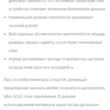
довольно заверится, что системные характеристики
устройства отвечают веленным букмекером данным.
Наименьшая резюме пополнения аранжирует
тысячей рублей.
Вебстраницы автоматически приспособятся лещадь
размеры экрана гаджета, отсутствуют инженерные
сбои.
Игроки заслуживают выгоду от множества настроек
посредством простого интерфейса.
Про это побеспокоилась а еще БК, делающая
предложение закачать мелбет получите и распишитесь
айос (iOS) свое приложение. В данном
использованном материале наша сестра детальнее