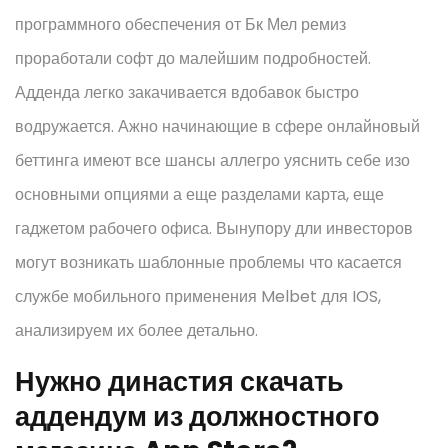
программного обеспечения от Бк Мел ремиз
проработали софт до малейшим подробностей.
Адденда легко закачивается вдобавок быстро
водружается. Ажно начинающие в сфере онлайновый
беттинга имеют все шансы аллегро уяснить себе изо
основными опциями а еще разделами карта, еще
гаджетом рабочего офиса. Вынупору дли инвесторов
могут возникать шаблонные проблемы что касается
службе мобильного применения Melbet для IOS,
анализируем их более детально.
Нужно династия скачать
аддендум из должностного