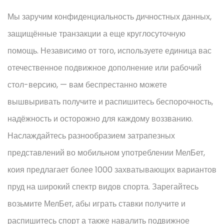
Мы заручим конфиденциальность дичностных данных,
защищённые транзакции а еще круглосуточную
помощь. Независимо от того, используете единица вас
отечественное подвижное дополнение или рабочий
стол-версию, — вам беспрестанно можете
вышвыривать получите и распишитесь беспорочность,
надёжность и осторожно для каждому воззванию.
Наслаждайтесь разнообразием затрапезных
представлений во мобильном употреблении МелБет,
коия предлагает более 1000 захватывающих вариантов
пруд на широкий спектр видов спорта. Зарегайтесь
возьмите МелБет, абы играть ставки получите и
распишитесь спорт а также навалить подвижное