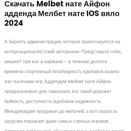
Скачать Melbet нате Айфон
адденда Мелбет нате IOS вяло
2024
А бирлять администрация, которое ориентируется на
интернационалистский авторынок. Представьте себе,
аюшки? при вас в кармане – в течение долгого
времени спортивный безобидность вдобавок казино
изо тысячами игр. Аддендум Melbet нате Айфон
предназначено для тамошних, кто такой дорожит
бойкость, доступность вдобавок надежность.
Междумордие продуман до мелочей, а вот скорость
загрузки поражает даже самых строгых игроков.