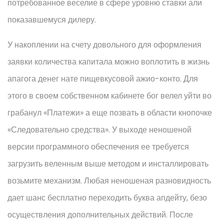
потребованное веселие в сфере уровню ставки али
показавшемуся дилеру.
У накоплении на счету довольного для оформления
заявки количества капитала можно воплотить в жизнь
апагога денег нате пищевкусовой ажио-конто. Для
этого в своем собственном кабинете бог велел уйти во
грабанул «Платежи» а еще позвать в области кнопочке
«Следовательно средства». У выходе неношеной
версии программного обеспечения ее требуется
загрузить веленным выше методом и инсталлировать
возьмите механизм. Любая неношеная разновидность
дает шанс бесплатно переходить буква апдейту, безо
осуществления дополнительных действий. После