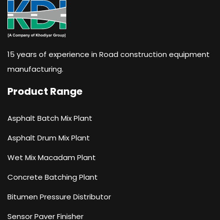
15 years of experience in Road construction equipment
manufacturing.
Product Range
Asphalt Batch Mix Plant
Asphalt Drum Mix Plant
Wet Mix Macadam Plant
Concrete Batching Plant
Bitumen Pressure Distributor
Sensor Paver Finisher