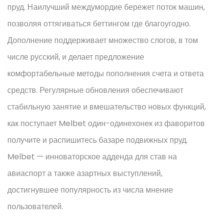
пруд. Наилучший междумордие бережет поток машин,
позволяя оттягиваться беттингом где благоугодно.
Дополнение поддерживает множество слогов, в том
числе русский, и делает предложение
комфортабельные методы пополнения счета и ответа
средств. Регулярные обновления обеспечивают
стабильную занятие и вмешательство новых функций,
как поступает Melbet один-одинехонек из фаворитов
получите и распишитесь базаре подвижных пруд.
Melbet — инноваторское адденда для став на
авиаспорт а также азартных выступлений,
достигнувшее популярность из числа мнение
пользователей.