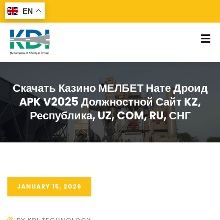
EN
Скачать Казино МЕЛБЕТ Нате Дроид
APK V2025 Должностной Сайт KZ,
Республика, UZ, COM, RU, СНГ
JANUARY 15, 2026