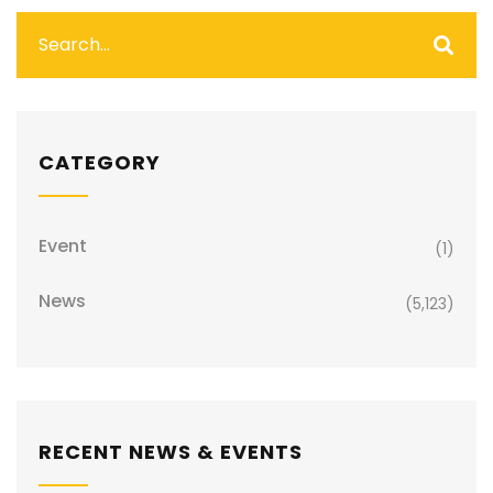
CATEGORY
Event
(1)
News
(5,123)
RECENT NEWS & EVENTS