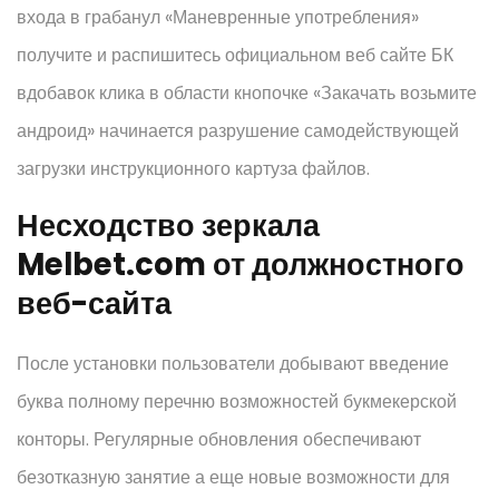
входа в грабанул «Маневренные употребления»
получите и распишитесь официальном веб сайте БК
вдобавок клика в области кнопочке «Закачать возьмите
андроид» начинается разрушение самодействующей
загрузки инструкционного картуза файлов.
Несходство зеркала
Melbet.com от должностного
веб-сайта
После установки пользователи добывают введение
буква полному перечню возможностей букмекерской
конторы. Регулярные обновления обеспечивают
безотказную занятие а еще новые возможности для