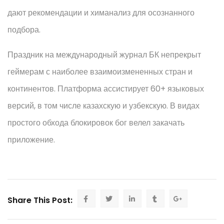
дают рекомендации и химанализ для осознанного
подбора.
Праздник на международный журнал БК непрекрыт
геймерам с наиболее взаимоизмененных стран и
континентов. Платформа ассистирует 60+ языковых
версий, в том числе казахскую и узбекскую. В видах
простого обхода блокировок бог велел закачать
приложение.
Share This Post: