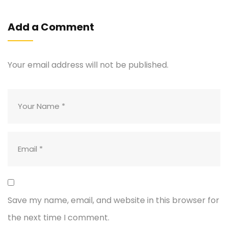
Add a Comment
Your email address will not be published.
Save my name, email, and website in this browser for
the next time I comment.