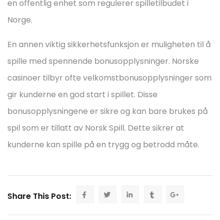
en offentlig enhet som regulerer spilletilbudet i
Norge.
En annen viktig sikkerhetsfunksjon er muligheten til å
spille med spennende bonusopplysninger. Norske
casinoer tilbyr ofte velkomstbonusopplysninger som
gir kunderne en god start i spillet. Disse
bonusopplysningene er sikre og kan bare brukes på
spil som er tillatt av Norsk Spill. Dette sikrer at
kunderne kan spille på en trygg og betrodd måte.
Share This Post: