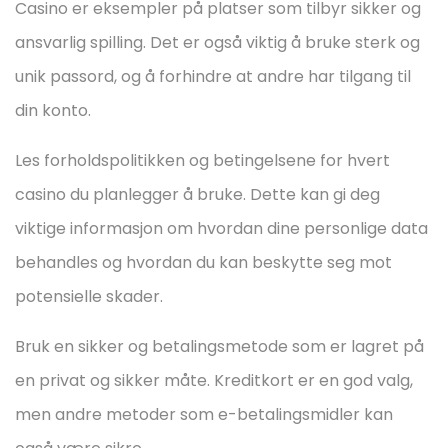
Casino er eksempler på platser som tilbyr sikker og
ansvarlig spilling. Det er også viktig å bruke sterk og
unik passord, og å forhindre at andre har tilgang til
din konto.
Les forholdspolitikken og betingelsene for hvert
casino du planlegger å bruke. Dette kan gi deg
viktige informasjon om hvordan dine personlige data
behandles og hvordan du kan beskytte seg mot
potensielle skader.
Bruk en sikker og betalingsmetode som er lagret på
en privat og sikker måte. Kreditkort er en god valg,
men andre metoder som e-betalingsmidler kan