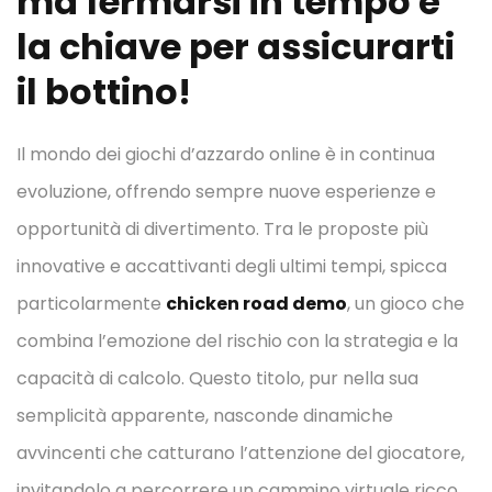
ma fermarsi in tempo è
la chiave per assicurarti
il bottino!
Il mondo dei giochi d’azzardo online è in continua
evoluzione, offrendo sempre nuove esperienze e
opportunità di divertimento. Tra le proposte più
innovative e accattivanti degli ultimi tempi, spicca
particolarmente
chicken road demo
, un gioco che
combina l’emozione del rischio con la strategia e la
capacità di calcolo. Questo titolo, pur nella sua
semplicità apparente, nasconde dinamiche
avvincenti che catturano l’attenzione del giocatore,
invitandolo a percorrere un cammino virtuale ricco