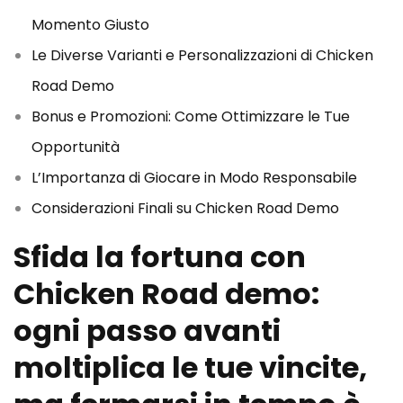
Momento Giusto
Le Diverse Varianti e Personalizzazioni di Chicken
Road Demo
Bonus e Promozioni: Come Ottimizzare le Tue
Opportunità
L’Importanza di Giocare in Modo Responsabile
Considerazioni Finali su Chicken Road Demo
Sfida la fortuna con
Chicken Road demo:
ogni passo avanti
moltiplica le tue vincite,