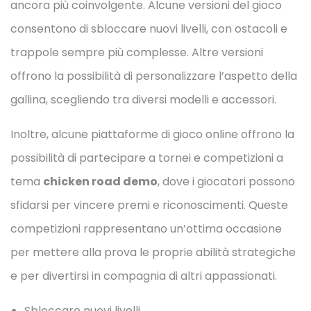
ancora più coinvolgente. Alcune versioni del gioco
consentono di sbloccare nuovi livelli, con ostacoli e
trappole sempre più complesse. Altre versioni
offrono la possibilità di personalizzare l’aspetto della
gallina, scegliendo tra diversi modelli e accessori.
Inoltre, alcune piattaforme di gioco online offrono la
possibilità di partecipare a tornei e competizioni a
tema
chicken road demo
, dove i giocatori possono
sfidarsi per vincere premi e riconoscimenti. Queste
competizioni rappresentano un’ottima occasione
per mettere alla prova le proprie abilità strategiche
e per divertirsi in compagnia di altri appassionati.
Sbloccare nuovi livelli