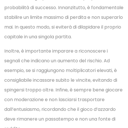
probabilità di successo. Innanzitutto, è fondamentale
stabilire un limite massimo di perdita e non superarlo
mai. In questo modo, si eviterà di dilapidare il proprio
capitale in una singola partita.
Inoltre, è importante imparare a riconoscere i
segnali che indicano un aumento del rischio. Ad
esempio, se si raggiungono moltiplicatori elevati, è
consigliabile incassare subito le vincite, evitando di
spingersi troppo oltre. Infine, è sempre bene giocare
con moderazione e non lasciarsi trasportare
dall’entusiasmo, ricordando che il gioco d’azzardo
deve rimanere un passatempo e non una fonte di