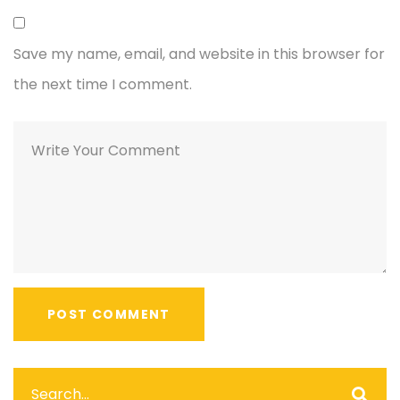
Save my name, email, and website in this browser for
the next time I comment.