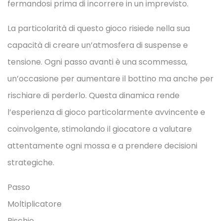
fermandosi prima di incorrere in un imprevisto.
La particolarità di questo gioco risiede nella sua
capacità di creare un’atmosfera di suspense e
tensione. Ogni passo avanti è una scommessa,
un’occasione per aumentare il bottino ma anche per
rischiare di perderlo. Questa dinamica rende
l’esperienza di gioco particolarmente avvincente e
coinvolgente, stimolando il giocatore a valutare
attentamente ogni mossa e a prendere decisioni
strategiche.
Passo
Moltiplicatore
Rischio