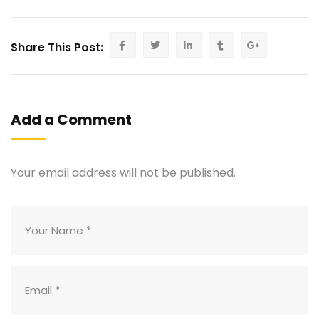
Share This Post:
Add a Comment
Your email address will not be published.