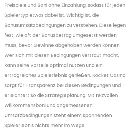
Freispiele und Boni ohne Einzahlung, sodass für jeden
Spielertyp etwas dabei ist. Wichtig ist, die
Bonusumsatzbedingungen zu verstehen. Diese legen
fest, wie oft der Bonusbetrag umgesetzt werden
muss, bevor Gewinne abgehoben werden können.
Wer sich mit diesen Bedingungen vertraut macht,
kann seine Vorteile optimal nutzen und ein
ertragreiches Spielerlebnis genießen. Rocket Casino
sorgt für Transparenz bei diesen Bedingungen und
erleichtert so die Strategieplanung. Mit reizvollen
Willkommensboni und angemessenen
Umsatzbedingungen steht einem spannenden
Spielerlebnis nichts mehr im Wege.