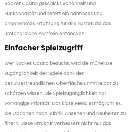
Rocket Casino geschickt Schönheit und
Funktionalität und liefert ein nahtloses und
angenehmes Erfahrung für alle Nutzer, die das
umfangreiche Portfolio entdecken.
Einfacher Spielzugriff
Wer Rocket Casino besucht, wird die mühelose
Zugänglichkeit der Spiele dank der
benutzerfreundlichen Oberfläche unmittelbar zu
schätzen wissen. Die Spielzugänglichkeit hat
vorrangige Priorität: Das klare Menü ermöglicht es,
die Optionen nach Rubrik, Ansehen und Neuheiten zu
filtern. Diese Struktur verbessert nicht nur das