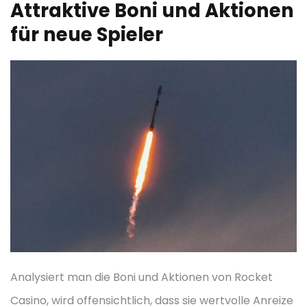
Attraktive Boni und Aktionen
für neue Spieler
Analysiert man die Boni und Aktionen von Rocket
Casino, wird offensichtlich, dass sie wertvolle Anreize