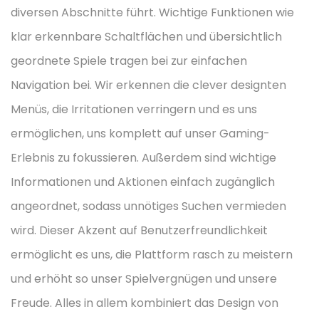
diversen Abschnitte führt. Wichtige Funktionen wie
klar erkennbare Schaltflächen und übersichtlich
geordnete Spiele tragen bei zur einfachen
Navigation bei. Wir erkennen die clever designten
Menüs, die Irritationen verringern und es uns
ermöglichen, uns komplett auf unser Gaming-
Erlebnis zu fokussieren. Außerdem sind wichtige
Informationen und Aktionen einfach zugänglich
angeordnet, sodass unnötiges Suchen vermieden
wird. Dieser Akzent auf Benutzerfreundlichkeit
ermöglicht es uns, die Plattform rasch zu meistern
und erhöht so unser Spielvergnügen und unsere
Freude. Alles in allem kombiniert das Design von