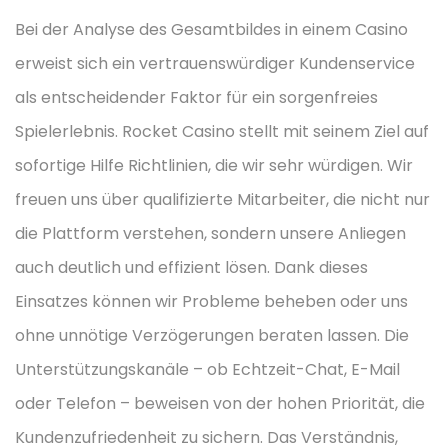
Bei der Analyse des Gesamtbildes in einem Casino
erweist sich ein vertrauenswürdiger Kundenservice
als entscheidender Faktor für ein sorgenfreies
Spielerlebnis. Rocket Casino stellt mit seinem Ziel auf
sofortige Hilfe Richtlinien, die wir sehr würdigen. Wir
freuen uns über qualifizierte Mitarbeiter, die nicht nur
die Plattform verstehen, sondern unsere Anliegen
auch deutlich und effizient lösen. Dank dieses
Einsatzes können wir Probleme beheben oder uns
ohne unnötige Verzögerungen beraten lassen. Die
Unterstützungskanäle – ob Echtzeit-Chat, E-Mail
oder Telefon – beweisen von der hohen Priorität, die
Kundenzufriedenheit zu sichern. Das Verständnis,