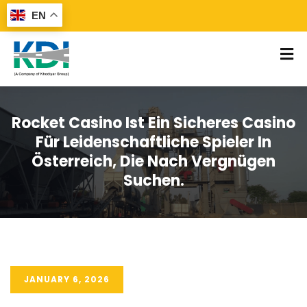
EN
Rocket Casino Ist Ein Sicheres Casino
Für Leidenschaftliche Spieler In
Österreich, Die Nach Vergnügen
Suchen.
JANUARY 6, 2026