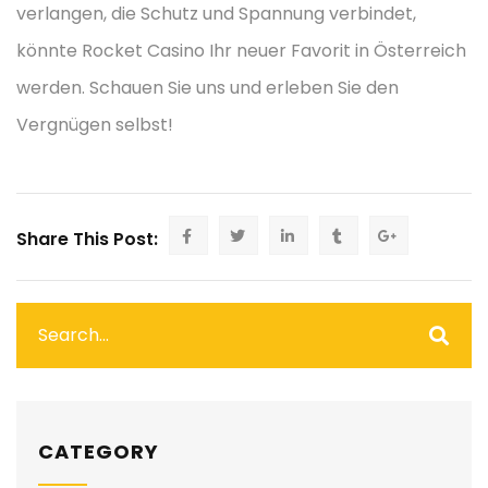
verlangen, die Schutz und Spannung verbindet,
könnte Rocket Casino Ihr neuer Favorit in Österreich
werden. Schauen Sie uns und erleben Sie den
Vergnügen selbst!
Share This Post:
CATEGORY