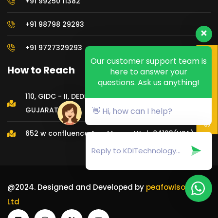
+91 99250 11382
+91 98798 29293
+91 9727329293
Scan QR Code here
Our customer support team is
How to Reach
here to answer your
questions. Ask us anything!
110, GIDC - II, DEDIYASAN, MEHSANA 384 002,
GUJARAT, INDIA
👋 Hi, how can I help?
652 w confluence Ave. Murray Utah 84123(USA)
@2024. Designed and Developed by
peafowlsoft Pvt
Ltd