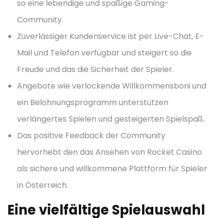
so eine lebendige und spaßige Gaming-
Community.
Zuverlässiger Kundenservice ist per Live-Chat, E-
Mail und Telefon verfügbar und steigert so die
Freude und das die Sicherheit der Spieler.
Angebote wie verlockende Willkommensboni und
ein Belohnungsprogramm unterstützen
verlängertes Spielen und gesteigerten Spielspaß.
Das positive Feedback der Community
hervorhebt den das Ansehen von Rocket Casino
als sichere und willkommene Plattform für Spieler
in Österreich.
Eine vielfältige Spielauswahl