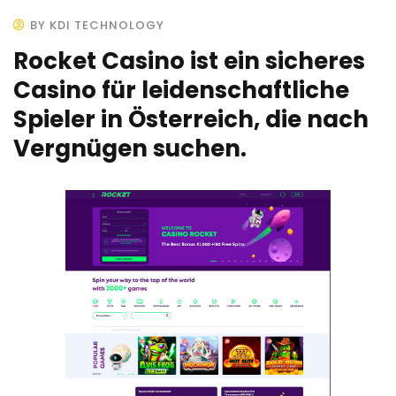
BY KDI TECHNOLOGY
Rocket Casino ist ein sicheres
Casino für leidenschaftliche
Spieler in Österreich, die nach
Vergnügen suchen.