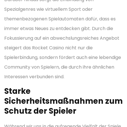
Spezialgenres wie virtuellem Sport oder
themenbezogenen Spielautomaten dafür, dass es
immer etwas Neues zu entdecken gibt. Durch die
Fokussierung auf ein abwechslungsreiches Angebot
steigert das Rocket Casino nicht nur die
Spielerbindung, sondern fördert auch eine lebendige
Community von Spielern, die durch ihre ähnlichen
Interessen verbunden sind.
Starke
Sicherheitsmaßnahmen zum
Schutz der Spieler
Während wir uns in die aufregende Vielfalt der Spiele