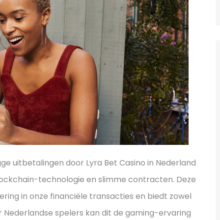
gge uitbetalingen door Lyra Bet Casino in Nederland
lockchain-technologie en slimme contracten. Deze
ing in onze financiële transacties en biedt zowel
or Nederlandse spelers kan dit de gaming-ervaring