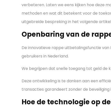
verbeteren. Laten we eens kijken hoe deze m
methoden en wat dit betekent voor de toekoms
uitgebreide bespreking in het volgende artikel
Openbaring van de rapp
De innovatieve rappe uitbetalingsfunctie van 
gebruikers in Nederland.
We begrijpen dat snelle toegang tot geld de k
Deze ontwikkeling is te danken aan een effic
transacties garandeert zonder de beveiliging 
Hoe de technologie op d