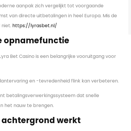
oderne aanpak zich vergelijkt tot voorgaande
t van directe uitbetalingen in heel Europa. Mis de
 niet.
https://lyrasbet.nl/
e opnamefunctie
Lyra Bet Casino is een belangrijke vooruitgang voor
lantervaring en -tevredenheid flink kan verbeteren.
iënt betalingsverwerkingssysteem dat snelle
in het nauw te brengen.
e achtergrond werkt