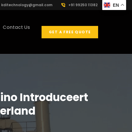
kditechnology@gmail.com
+91 99250 11382
EN
Contact Us
GET A FREE QUOTE
ino Introduceert
derland