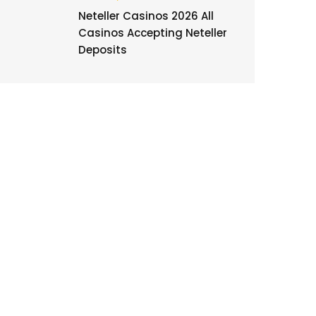
Neteller Casinos 2026 All
Casinos Accepting Neteller
Deposits