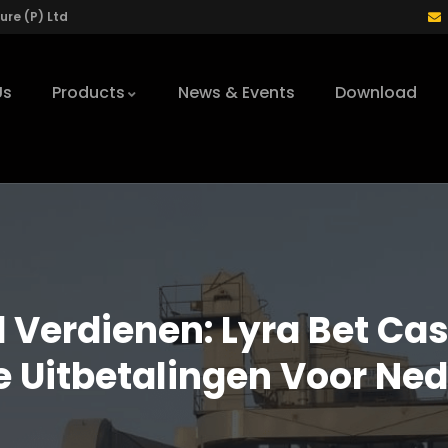
re (P) Ltd
Us
Products
News & Events
Download
 Verdienen: Lyra Bet Cas
 Uitbetalingen Voor Ne