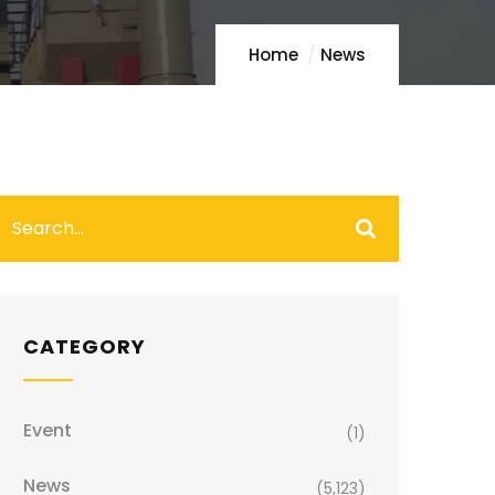
Home
News
CATEGORY
Event
(1)
News
(5,123)