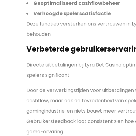
Geoptimaliseerd cashflowbeheer
Verhoogde spelerssatisfactie
Deze functies versterken ons vertrouwen in Ly
behouden.
Verbeterde gebruikerservari
Directe uitbetalingen bij Lyra Bet Casino opt
spelers significant.
Door de verwerkingstijden voor uitbetalingen 
cashflow, maar ook de tevredenheid van spele
gamingindustrie, en niets bouwt meer vertro
Gebruikersfeedback laat consistent zien hoe 
game-ervaring.