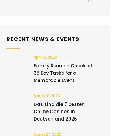
RECENT NEWS & EVENTS
April 16, 2026
Family Reunion Checklist:
35 Key Tasks for a
Memorable Event
March 31, 2026
Das sind die 7 besten
Online Casinos in
Deutschland 2026
March 27, 2026