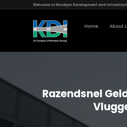
Welcome to Khodiyar Development and Infrastructu
Home
About 
Razendsnel Geld
Vlugge