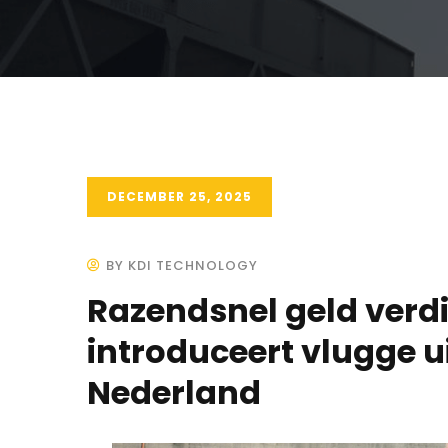
DECEMBER 25, 2025
BY KDI TECHNOLOGY
Razendsnel geld verdi
introduceert vlugge u
Nederland