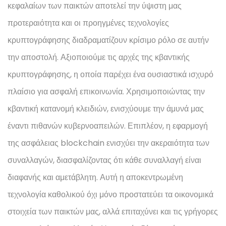
κεφαλαίων των παικτών αποτελεί την ύψιστη μας
προτεραιότητα και οι προηγμένες τεχνολογίες
κρυπτογράφησης διαδραματίζουν κρίσιμο ρόλο σε αυτήν
την αποστολή. Αξιοποιούμε τις αρχές της κβαντικής
κρυπτογράφησης, η οποία παρέχει ένα ουσιαστικά ισχυρό
πλαίσιο για ασφαλή επικοινωνία. Χρησιμοποιώντας την
κβαντική κατανομή κλειδιών, ενισχύουμε την άμυνά μας
έναντι πιθανών κυβερνοαπειλών. Επιπλέον, η εφαρμογή
της ασφάλειας blockchain ενισχύει την ακεραιότητα των
συναλλαγών, διασφαλίζοντας ότι κάθε συναλλαγή είναι
διαφανής και αμετάβλητη. Αυτή η αποκεντρωμένη
τεχνολογία καθολικού όχι μόνο προστατεύει τα οικονομικά
στοιχεία των παικτών μας, αλλά επιταχύνει και τις γρήγορες