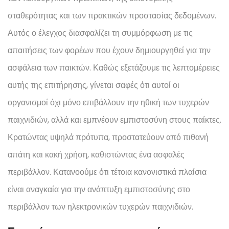
σταθερότητας και των πρακτικών προστασίας δεδομένων.
Αυτός ο έλεγχος διασφαλίζει τη συμμόρφωση με τις
απαιτήσεις των φορέων που έχουν δημιουργηθεί για την
ασφάλεια των παικτών. Καθώς εξετάζουμε τις λεπτομέρειες
αυτής της επιτήρησης, γίνεται σαφές ότι αυτοί οι
οργανισμοί όχι μόνο επιβάλλουν την ηθική των τυχερών
παιχνιδιών, αλλά και εμπνέουν εμπιστοσύνη στους παίκτες.
Κρατώντας υψηλά πρότυπα, προστατεύουν από πιθανή
απάτη και κακή χρήση, καθιστώντας ένα ασφαλές
περιβάλλον. Κατανοούμε ότι τέτοια κανονιστικά πλαίσια
είναι αναγκαία για την ανάπτυξη εμπιστοσύνης στο
περιβάλλον των ηλεκτρονικών τυχερών παιχνιδιών.