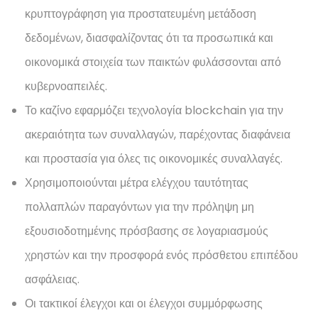
κρυπτογράφηση για προστατευμένη μετάδοση
δεδομένων, διασφαλίζοντας ότι τα προσωπικά και
οικονομικά στοιχεία των παικτών φυλάσσονται από
κυβερνοαπειλές.
Το καζίνο εφαρμόζει τεχνολογία blockchain για την
ακεραιότητα των συναλλαγών, παρέχοντας διαφάνεια
και προστασία για όλες τις οικονομικές συναλλαγές.
Χρησιμοποιούνται μέτρα ελέγχου ταυτότητας
πολλαπλών παραγόντων για την πρόληψη μη
εξουσιοδοτημένης πρόσβασης σε λογαριασμούς
χρηστών και την προσφορά ενός πρόσθετου επιπέδου
ασφάλειας.
Οι τακτικοί έλεγχοι και οι έλεγχοι συμμόρφωσης