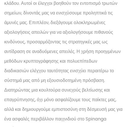
κλάδου. Αυτοί οι έλεγχοι βοηθούν τον εντοπισμό τρωτών
σημείων, δίνοντάς μας να ενισχύσουμε προληπτικά τις
άμυνές μας. Επιπλέον, διεξάγουμε ολοκληρωμένες
αξιολογήσεις απειλών για να αξιολογήσουμε πιθανούς
κινδύνους, προσαρμόζοντας τις στρατηγικές μας ως
αντίδραση σε αναδυόμενες απειλές. Η χρήση προηγμένων
μεθόδων κρυπτογράφησης και πολυεπίπεδων
διαδικασιών ελέγχου ταυτότητας ενισχύει περαιτέρω το
σύστημά μας από μη εξουσιοδοτημένη πρόσβαση.
Διατηρώντας μια κουλτούρα συνεχούς βελτίωσης και
επαγρύπνησης, όχι μόνο ασφαλίζουμε τους παίκτες μας,
αλλά και δημιουργούμε εμπιστοσύνη στη δέσμευσή μας για
ένα ασφαλές περιβάλλον παιχνιδιού στο Spinanga