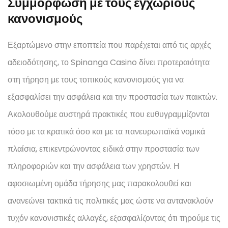
Συμμόρφωση με τους εγχώριους
κανονισμούς
Εξαρτώμενο στην εποπτεία που παρέχεται από τις αρχές
αδειοδότησης, το Spinanga Casino δίνει προτεραιότητα
στη τήρηση με τους τοπικούς κανονισμούς για να
εξασφαλίσει την ασφάλεια και την προστασία των παικτών.
Ακολουθούμε αυστηρά πρακτικές που ευθυγραμμίζονται
τόσο με τα κρατικά όσο και με τα πανευρωπαϊκά νομικά
πλαίσια, επικεντρώνοντας ειδικά στην προστασία των
πληροφοριών και την ασφάλεια των χρηστών. Η
αφοσιωμένη ομάδα τήρησης μας παρακολουθεί και
ανανεώνει τακτικά τις πολιτικές μας ώστε να αντανακλούν
τυχόν κανονιστικές αλλαγές, εξασφαλίζοντας ότι τηρούμε τις