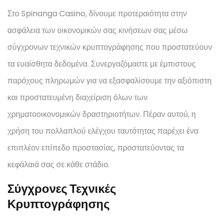
Στο Spinanga Casino, δίνουμε προτεραιότητα στην
ασφάλεια των οικονομικών σας κινήσεων σας μέσω
σύγχρονων τεχνικών κρυπτογράφησης που προστατεύουν
τα ευαίσθητα δεδομένα. Συνεργαζόμαστε με έμπιστους
παρόχους πληρωμών για να εξασφαλίσουμε την αξιόπιστη
και προστατευμένη διαχείριση όλων των
χρηματοοικονομικών δραστηριοτήτων. Πέραν αυτού, η
χρήση του πολλαπλού ελέγχου ταυτότητας παρέχει ένα
επιπλέον επίπεδο προστασίας, προστατεύοντας τα
κεφάλαιά σας σε κάθε στάδιο.
Σύγχρονες Τεχνικές
Κρυπτογράφησης