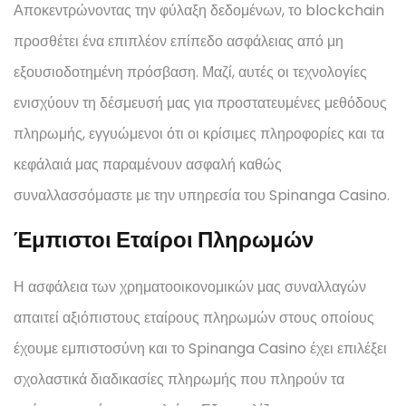
Αποκεντρώνοντας την φύλαξη δεδομένων, το blockchain
προσθέτει ένα επιπλέον επίπεδο ασφάλειας από μη
εξουσιοδοτημένη πρόσβαση. Μαζί, αυτές οι τεχνολογίες
ενισχύουν τη δέσμευσή μας για προστατευμένες μεθόδους
πληρωμής, εγγυώμενοι ότι οι κρίσιμες πληροφορίες και τα
κεφάλαιά μας παραμένουν ασφαλή καθώς
συναλλασσόμαστε με την υπηρεσία του Spinanga Casino.
Έμπιστοι Εταίροι Πληρωμών
Η ασφάλεια των χρηματοοικονομικών μας συναλλαγών
απαιτεί αξιόπιστους εταίρους πληρωμών στους οποίους
έχουμε εμπιστοσύνη και το Spinanga Casino έχει επιλέξει
σχολαστικά διαδικασίες πληρωμής που πληρούν τα