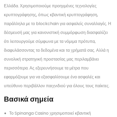
Ελλάδα. Χρησιμοποιούμε προηγμένες τεχνολογίες
κρυπτογράφησης, όπως κβαντική κρυπτογράφηση,
παράλληλα με το blockchain για ασφαλείς συναλλαγές. Η
δέσμευσή μας για κανονιστική συμμόρφωση διασφαλίζει
ότι λειτουργούμε σύμφωνα με τα νόμιμα πρότυπα,
διαφυλάσσοντας τα δεδομένα και τα χρήματά σας. Αλλά η
συνολική στρατηγική προστασίας μας περιλαμβάνει
περισσότερα. Ας εξερευνήσουμε τα μέτρα που
εφαρμόζουμε για να εξασφαλίσουμε ένα ασφαλές και
υπεύθυνο περιβάλλον παιχνιδιού για όλους τους παίκτες.
Βασικά σημεία
Το Spinanga Casino χρησιμοποιεί κβαντική