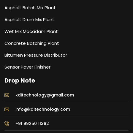
Asphalt Batch Mix Plant
Asphalt Drum Mix Plant
Wet Mix Macadam Plant
Concrete Batching Plant
Bitumen Pressure Distributor
Sensor Paver Finisher
Drop Note
kditechnology@gmail.com
info@kditechnology.com
+91 99250 11382