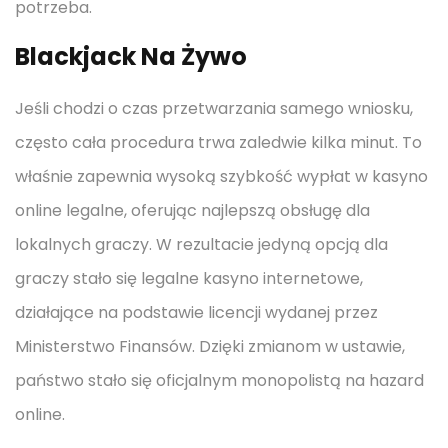
potrzeba.
Blackjack Na Żywo
Jeśli chodzi o czas przetwarzania samego wniosku,
często cała procedura trwa zaledwie kilka minut. To
właśnie zapewnia wysoką szybkość wypłat w kasyno
online legalne, oferując najlepszą obsługę dla
lokalnych graczy. W rezultacie jedyną opcją dla
graczy stało się legalne kasyno internetowe,
działające na podstawie licencji wydanej przez
Ministerstwo Finansów. Dzięki zmianom w ustawie,
państwo stało się oficjalnym monopolistą na hazard
online.