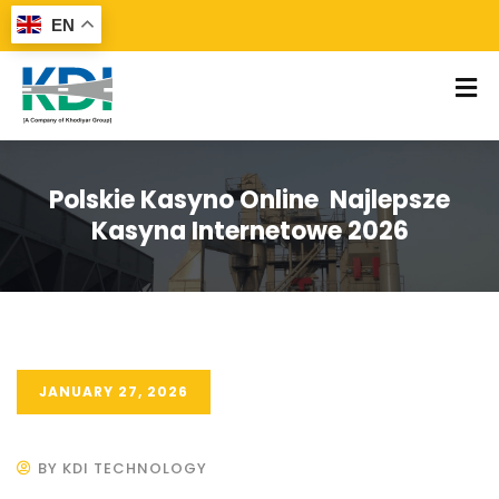
EN
Polskie Kasyno Online ️ Najlepsze
Kasyna Internetowe 2026
JANUARY 27, 2026
BY KDI TECHNOLOGY