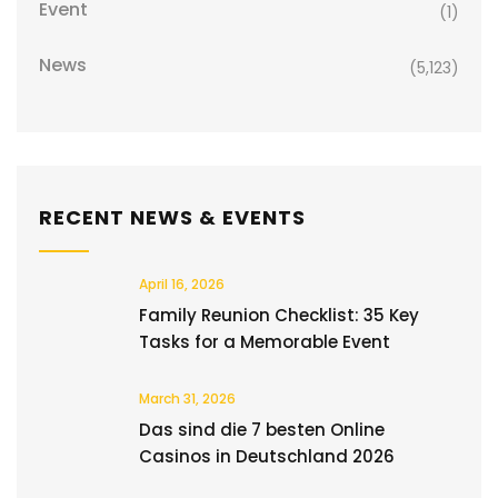
Event
(1)
News
(5,123)
RECENT NEWS & EVENTS
April 16, 2026
Family Reunion Checklist: 35 Key
Tasks for a Memorable Event
March 31, 2026
Das sind die 7 besten Online
Casinos in Deutschland 2026