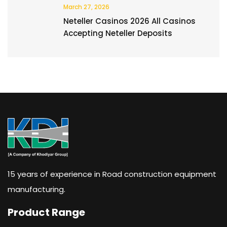
March 27, 2026
Neteller Casinos 2026 All Casinos
Accepting Neteller Deposits
15 years of experience in Road construction equipment
manufacturing.
Product Range