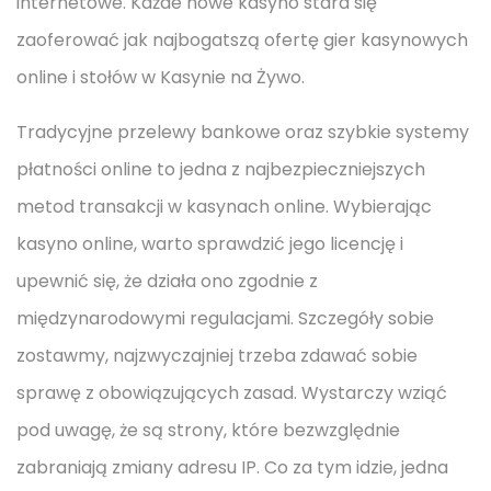
internetowe. Każde nowe kasyno stara się
zaoferować jak najbogatszą ofertę gier kasynowych
online i stołów w Kasynie na Żywo.
Tradycyjne przelewy bankowe oraz szybkie systemy
płatności online to jedna z najbezpieczniejszych
metod transakcji w kasynach online. Wybierając
kasyno online, warto sprawdzić jego licencję i
upewnić się, że działa ono zgodnie z
międzynarodowymi regulacjami. Szczegóły sobie
zostawmy, najzwyczajniej trzeba zdawać sobie
sprawę z obowiązujących zasad. Wystarczy wziąć
pod uwagę, że są strony, które bezwzględnie
zabraniają zmiany adresu IP. Co za tym idzie, jedna