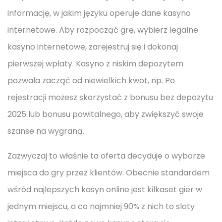
informację, w jakim języku operuje dane kasyno
internetowe. Aby rozpocząć grę, wybierz legalne
kasyno internetowe, zarejestruj się i dokonaj
pierwszej wpłaty. Kasyno z niskim depozytem
pozwala zacząć od niewielkich kwot, np. Po
rejestracji możesz skorzystać z bonusu bez depozytu
2025 lub bonusu powitalnego, aby zwiększyć swoje
szanse na wygraną.
Zazwyczaj to właśnie ta oferta decyduje o wyborze
miejsca do gry przez klientów. Obecnie standardem
wśród najlepszych kasyn online jest kilkaset gier w
jednym miejscu, a co najmniej 90% z nich to sloty