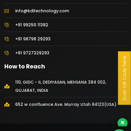
info@kditechnology.com
+91 99250 11382
+91 98798 29293
+91 9727329293
Scan QR Code here
Our customer support team is
How to Reach
here to answer your
questions. Ask us anything!
110, GIDC - II, DEDIYASAN, MEHSANA 384 002,
GUJARAT, INDIA
👋 Hi, how can I help?
652 w confluence Ave. Murray Utah 84123(USA)