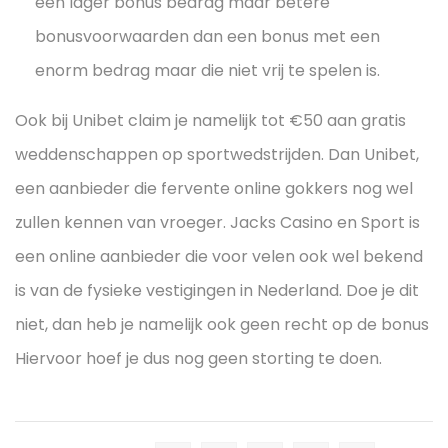
een lager bonus bedrag maar betere
bonusvoorwaarden dan een bonus met een
enorm bedrag maar die niet vrij te spelen is.
Ook bij Unibet claim je namelijk tot €50 aan gratis
weddenschappen op sportwedstrijden. Dan Unibet,
een aanbieder die fervente online gokkers nog wel
zullen kennen van vroeger. Jacks Casino en Sport is
een online aanbieder die voor velen ook wel bekend
is van de fysieke vestigingen in Nederland. Doe je dit
niet, dan heb je namelijk ook geen recht op de bonus
Hiervoor hoef je dus nog geen storting te doen.