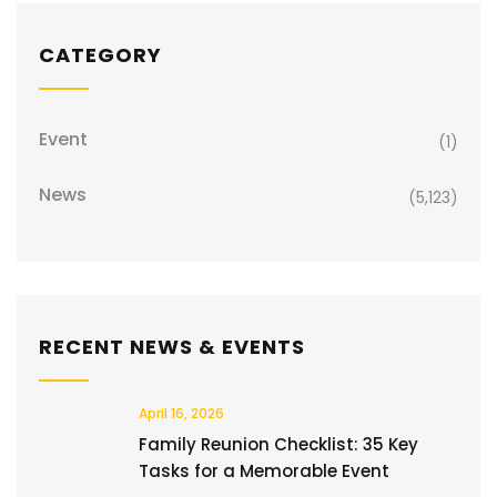
CATEGORY
Event
(1)
News
(5,123)
RECENT NEWS & EVENTS
April 16, 2026
Family Reunion Checklist: 35 Key
Tasks for a Memorable Event