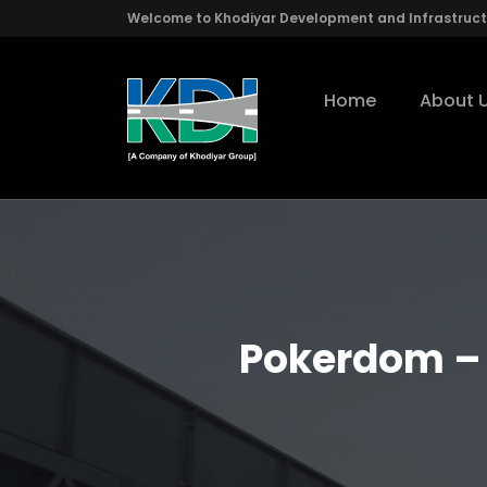
Welcome to Khodiyar Development and Infrastructu
Home
About 
Pokerdom – 