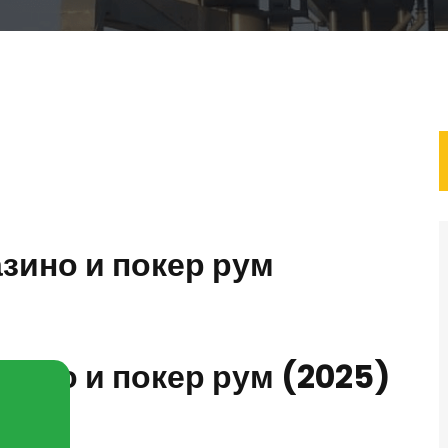
зино и покер рум
зино и покер рум (2025)