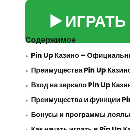
вход на зеркало
▶️ ИГРАТЬ
Содержимое
Pin Up Казино – Официальн
Преимущества Pin Up Казин
Вход на зеркало Pin Up Кази
Преимущества и функции Pi
Бонусы и программы лояль
Как начать играть в Pin Up 