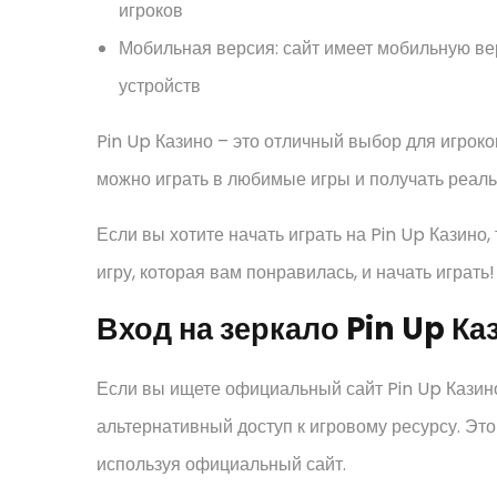
игроков
Мобильная версия: сайт имеет мобильную ве
устройств
Pin Up Казино – это отличный выбор для игроко
можно играть в любимые игры и получать реал
Если вы хотите начать играть на Pin Up Казино,
игру, которая вам понравилась, и начать играть!
Вход на зеркало Pin Up Ка
Если вы ищете официальный сайт Pin Up Казино,
альтернативный доступ к игровому ресурсу. Это 
используя официальный сайт.