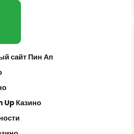
ый сайт Пин Ап
о
но
n Up Казино
ности
Казино