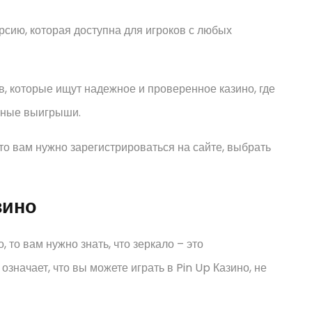
рсию, которая доступна для игроков с любых
в, которые ищут надежное и проверенное казино, где
ьные выигрыши.
 то вам нужно зарегистрироваться на сайте, выбрать
зино
 то вам нужно знать, что зеркало – это
означает, что вы можете играть в Pin Up Казино, не