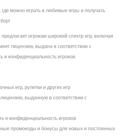
 где можно играть в любимые игры и получать
ыбор!
 предлагает игрокам широкий спектр игр, включая
имеет лицензию, выдана в соответствии с
ть и конфиденциальность игроков.
чных игр, рулетки и других игр
 лицензию, выданную в соответствии с
ть и конфиденциальность игроков
чные промокоды и бонусы для новых и постоянных