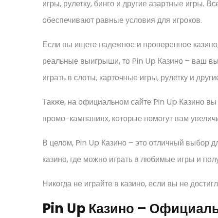
игры, рулетку, бинго и другие азартные игры. В
обеспечивают равные условия для игроков.
Если вы ищете надежное и проверенное казино,
реальные выигрыши, то Pin Up Казино – ваш вы
играть в слоты, карточные игры, рулетку и друг
Также, на официальном сайте Pin Up Казино в
промо-кампаниях, которые помогут вам увелич
В целом, Pin Up Казино – это отличный выбор 
казино, где можно играть в любимые игры и по
Никогда не играйте в казино, если вы не достигли
Pin Up Казино – Официал