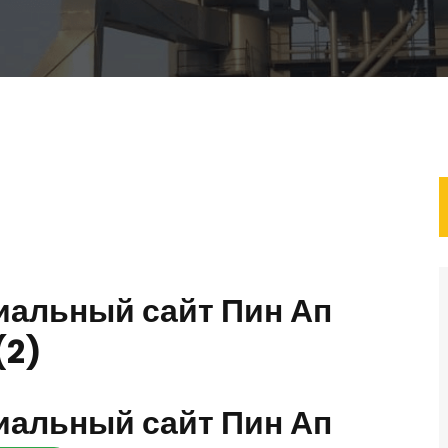
иальный сайт Пин Ап
(2)
иальный сайт Пин Ап