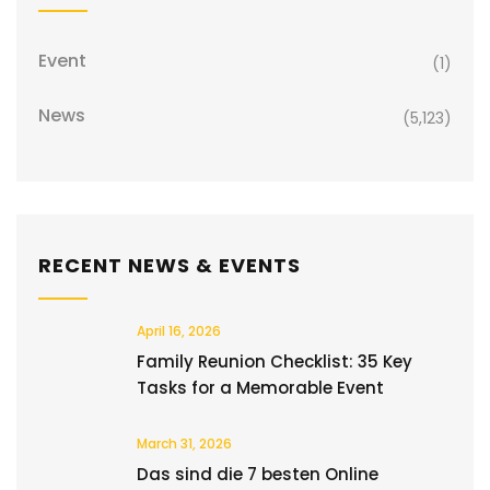
Event
(1)
News
(5,123)
RECENT NEWS & EVENTS
April 16, 2026
Family Reunion Checklist: 35 Key
Tasks for a Memorable Event
March 31, 2026
Das sind die 7 besten Online