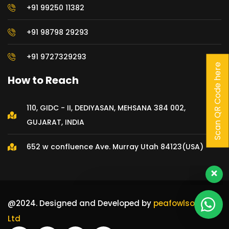
+91 99250 11382
+91 98798 29293
+91 9727329293
Scan QR Code here
Our customer support team is
How to Reach
here to answer your
questions. Ask us anything!
110, GIDC - II, DEDIYASAN, MEHSANA 384 002,
GUJARAT, INDIA
👋 Hi, how can I help?
652 w confluence Ave. Murray Utah 84123(USA)
@2024. Designed and Developed by
peafowlsoft Pvt
Ltd