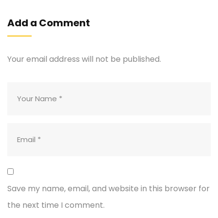
Add a Comment
Your email address will not be published.
Save my name, email, and website in this browser for
the next time I comment.