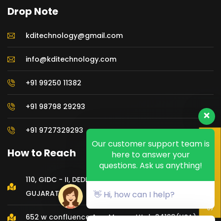
Drop Note
kditechnology@gmail.com
info@kditechnology.com
+91 99250 11382
+91 98798 29293
+91 9727329293
Scan QR Code here
Our customer support team is
How to Reach
here to answer your
questions. Ask us anything!
110, GIDC - II, DEDIYASAN, MEHSANA 384 002,
GUJARAT, INDIA
👋 Hi, how can I help?
652 w confluence Ave. Murray Utah 84123(USA)