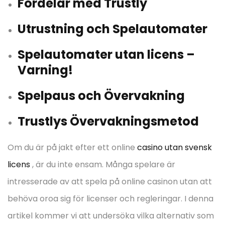
Fördelar med Trustly
Utrustning och Spelautomater
Spelautomater utan licens –
Varning!
Spelpaus och Övervakning
Trustlys Övervakningsmetod
Om du är på jakt efter ett online
casino utan svensk
licens
, är du inte ensam. Många spelare är
intresserade av att spela på online casinon utan att
behöva oroa sig för licenser och regleringar. I denna
artikel kommer vi att undersöka vilka alternativ som