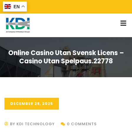
EN
Online Casino Utan Svensk Licens –
Casino Utan Spelpaus.22778
DECEMBER 28, 2025
BY KDI TECHNOLOGY
0 COMMENTS