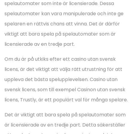
spelautomater som inte är licensierade. Dessa
spelautomater kan vara manipulerade och inte ge
spelaren en rättvis chans att vinna. Det är därför
viktigt att bara spela på spelautomater som är
licensierade av en tredje part.
Om du är på utkiks efter ett casino utan svensk
licens, är det viktigt att välja rätt utrustning för att
uppleva det bästa spelupplevelsen. Casino utan
svensk licens, som till exempel Casinon utan svensk
licens, Trustly, är ett populärt val för många spelare.
Det är viktigt att bara spela på spelautomater som
är licensierade av en tredje part. Detta säkerställer