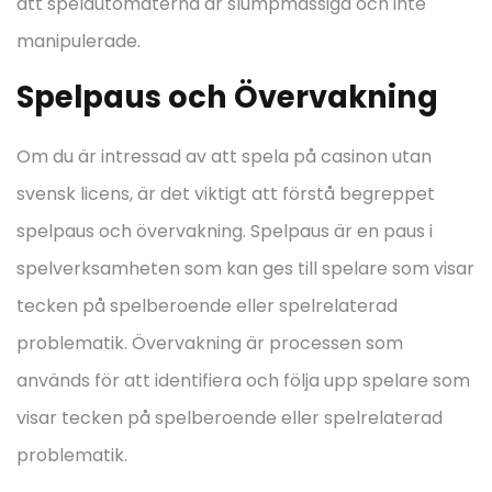
att spelautomaterna är slumpmässiga och inte
manipulerade.
Spelpaus och Övervakning
Om du är intressad av att spela på casinon utan
svensk licens, är det viktigt att förstå begreppet
spelpaus och övervakning. Spelpaus är en paus i
spelverksamheten som kan ges till spelare som visar
tecken på spelberoende eller spelrelaterad
problematik. Övervakning är processen som
används för att identifiera och följa upp spelare som
visar tecken på spelberoende eller spelrelaterad
problematik.