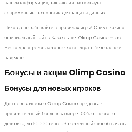
вашей информации, так как сайт использует
современные технологии для защиты данных.
Никогда не забывайте о правилах игры! Олимп казино
официальный сайт в Казахстане: Olimp Casino – это
место для игроков, которые хотят играть безопасно и
надежно.
Бонусы и акции Olimp Casino
Бонусы для новых игроков
Для новых игроков Olimp Casino предлагает
приветственный бонус в размере 100% от первого
депозита, до 10 000 тенге. Это отличный способ начать