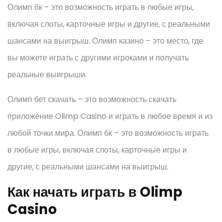
Олимп бк – это возможность играть в любые игры,
включая слоты, карточные игры и другие, с реальными
шансами на выигрыш. Олимп казино – это место, где
вы можете играть с другими игроками и получать
реальные выигрыши.
Олимп бет скачать – это возможность скачать
приложение Olimp Casino и играть в любое время и из
любой точки мира. Олимп бк – это возможность играть
в любые игры, включая слоты, карточные игры и
другие, с реальными шансами на выигрыш.
Как начать играть в Olimp
Casino