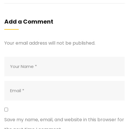
Add a Comment
Your email address will not be published.
Save my name, email, and website in this browser for