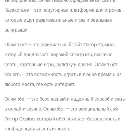
выбор для вас. Олимп казино официальный сайт в
Казахстане – это популярная платформа для игроков,
которые ищут развлекательные игры и реальные
выигрыши.
Олимп бет – это официальный сайт Olimp Casino,
который предлагает широкий спектр игр, включая
слоты, карточные игры, рулетку и другие. Олимп бет
скачать – это возможность играть в любое время и из
любого места, где есть интернет.
Олимпбет – это безопасный и надежный способ играть
в онлайн-казино. Олимпбет – это официальный сайт
Olimp Casino, который обеспечивает безопасность и
конфиденциальность игроков.