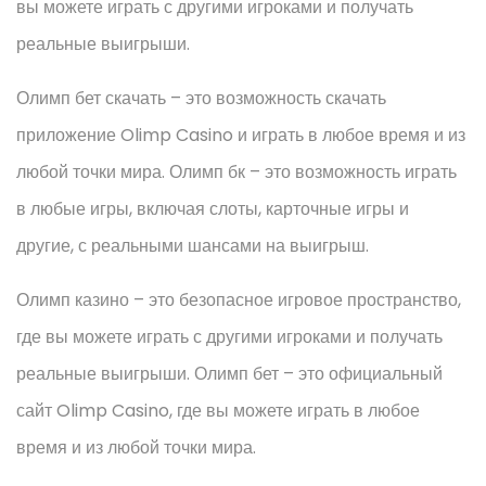
вы можете играть с другими игроками и получать
реальные выигрыши.
Олимп бет скачать – это возможность скачать
приложение Olimp Casino и играть в любое время и из
любой точки мира. Олимп бк – это возможность играть
в любые игры, включая слоты, карточные игры и
другие, с реальными шансами на выигрыш.
Олимп казино – это безопасное игровое пространство,
где вы можете играть с другими игроками и получать
реальные выигрыши. Олимп бет – это официальный
сайт Olimp Casino, где вы можете играть в любое
время и из любой точки мира.