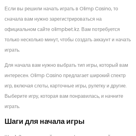
Если вы решили начать играть в Olimp Casino, то
сначала вам нужно зарегистрироваться на
официальном сайте olimpbet.kz. Вам потребуется
только несколько минут, чтобы создать аккаунт и начать
играть.
Для начала вам нужно выбрать тип игры, который вам
интересен. Olimp Casino предлагает широкий спектр
игр, включая слоты, карточные игры, рулетку и другие.
Выберите игру, которая вам понравилась, и начните
играть.
Шаги для начала игры