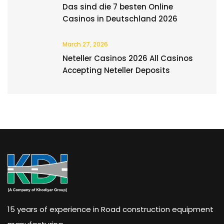
Das sind die 7 besten Online
Casinos in Deutschland 2026
March 27, 2026
Neteller Casinos 2026 All Casinos
Accepting Neteller Deposits
15 years of experience in Road construction equipment