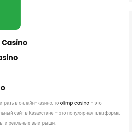
 Casino
asino
no
грать в онлайн-казино, то
olimp casino
– это
льный сайт в Казахстане – это популярная платформа
гры и реальные выигрыши.