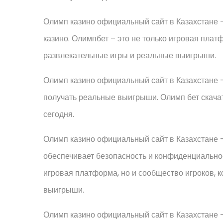
Олимп казино официальный сайт в Казахстане –
казино. Олимпбет – это не только игровая плат
развлекательные игры и реальные выигрыши.
Олимп казино официальный сайт в Казахстане – 
получать реальные выигрыши. Олимп бет скачать
сегодня.
Олимп казино официальный сайт в Казахстане –
обеспечивает безопасность и конфиденциально
игровая платформа, но и сообщество игроков, 
выигрыши.
Олимп казино официальный сайт в Казахстане –