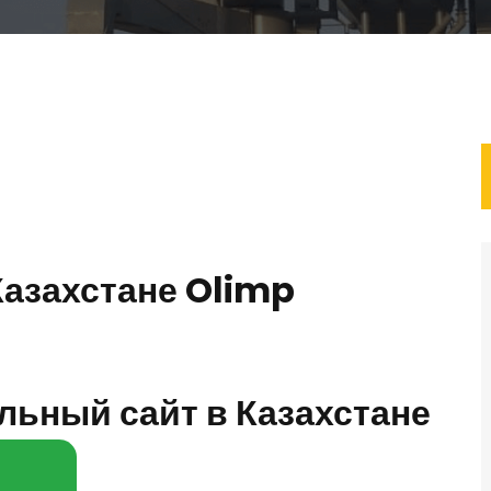
азахстане Olimp
ьный сайт в Казахстане