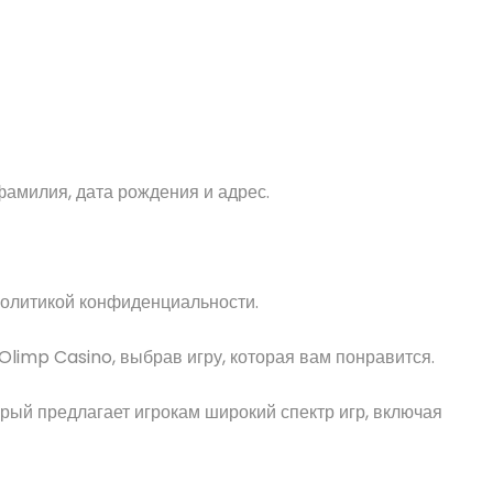
 фамилия, дата рождения и адрес.
политикой конфиденциальности.
Olimp Casino, выбрав игру, которая вам понравится.
орый предлагает игрокам широкий спектр игр, включая