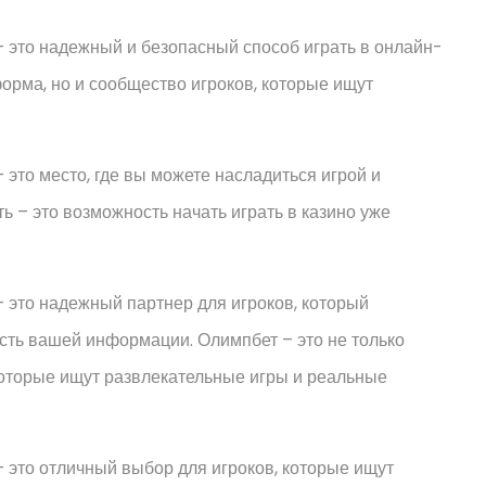
 это надежный и безопасный способ играть в онлайн-
форма, но и сообщество игроков, которые ищут
это место, где вы можете насладиться игрой и
 – это возможность начать играть в казино уже
 это надежный партнер для игроков, который
сть вашей информации. Олимпбет – это не только
которые ищут развлекательные игры и реальные
 это отличный выбор для игроков, которые ищут