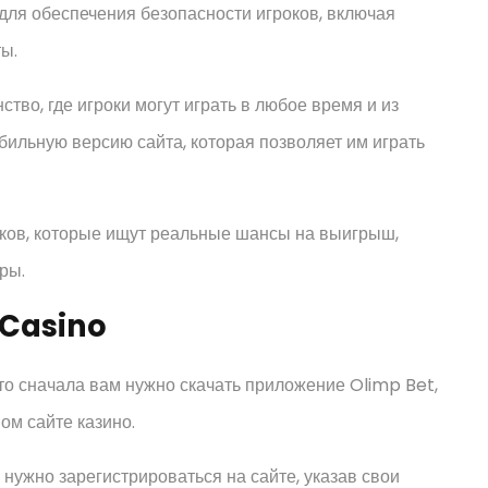
для обеспечения безопасности игроков, включая
ы.
тво, где игроки могут играть в любое время и из
бильную версию сайта, которая позволяет им играть
оков, которые ищут реальные шансы на выигрыш,
ры.
 Casino
 то сначала вам нужно скачать приложение Olimp Bet,
ом сайте казино.
нужно зарегистрироваться на сайте, указав свои