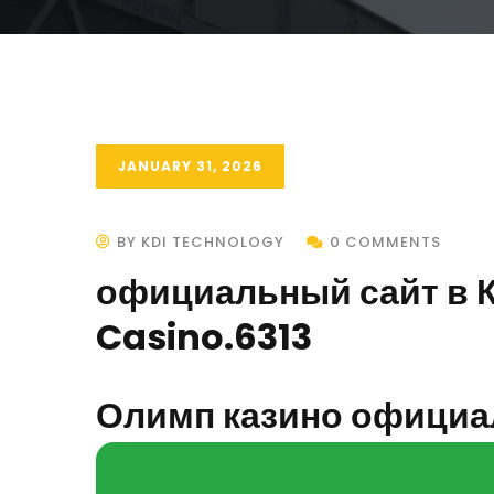
JANUARY 31, 2026
BY KDI TECHNOLOGY
0 COMMENTS
официальный сайт в К
Casino.6313
Олимп казино официал
– Olimp Casino