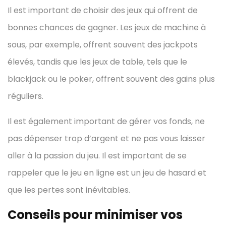
Il est important de choisir des jeux qui offrent de
bonnes chances de gagner. Les jeux de machine à
sous, par exemple, offrent souvent des jackpots
élevés, tandis que les jeux de table, tels que le
blackjack ou le poker, offrent souvent des gains plus
réguliers.
Il est également important de gérer vos fonds, ne
pas dépenser trop d’argent et ne pas vous laisser
aller à la passion du jeu. Il est important de se
rappeler que le jeu en ligne est un jeu de hasard et
que les pertes sont inévitables.
Conseils pour minimiser vos