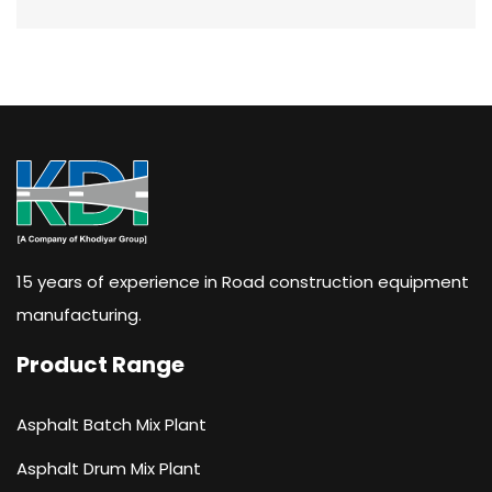
15 years of experience in Road construction equipment
manufacturing.
Product Range
Asphalt Batch Mix Plant
Asphalt Drum Mix Plant