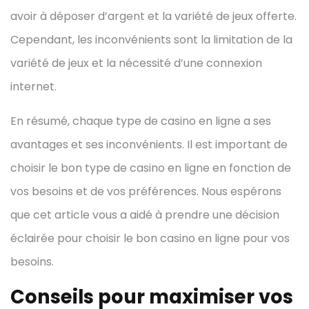
avoir à déposer d’argent et la variété de jeux offerte.
Cependant, les inconvénients sont la limitation de la
variété de jeux et la nécessité d’une connexion
internet.
En résumé, chaque type de casino en ligne a ses
avantages et ses inconvénients. Il est important de
choisir le bon type de casino en ligne en fonction de
vos besoins et de vos préférences. Nous espérons
que cet article vous a aidé à prendre une décision
éclairée pour choisir le bon casino en ligne pour vos
besoins.
Conseils pour maximiser vos