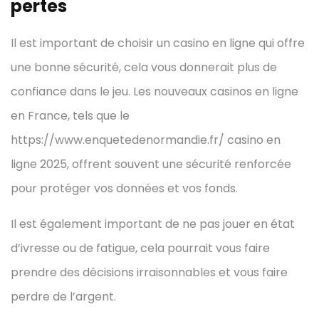
pertes
Il est important de choisir un casino en ligne qui offre
une bonne sécurité, cela vous donnerait plus de
confiance dans le jeu. Les nouveaux casinos en ligne
en France, tels que le
https://www.enquetedenormandie.fr/ casino en
ligne 2025, offrent souvent une sécurité renforcée
pour protéger vos données et vos fonds.
Il est également important de ne pas jouer en état
d’ivresse ou de fatigue, cela pourrait vous faire
prendre des décisions irraisonnables et vous faire
perdre de l’argent.