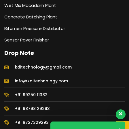
Wet Mix Macadam Plant
Concrete Batching Plant
Bitumen Pressure Distributor
Sensor Paver Finisher
Drop Note
kditechnology@gmail.com
info@kditechnology.com
+91 99250 11382
+91 98798 29293
+91 9727329293