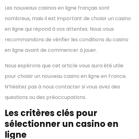
Les nouveaux casinos en ligne français sont
nombreux, mais il est important de choisir un casino
en ligne qui répond à vos attentes. Nous vous
recommandons de vérifier les conditions du casino
en ligne avant de commencer à jouer.
Nous espérons que cet article vous aura été utile
pour choisir un nouveau casino en ligne en France.
N’hésitez pas à nous contacter si vous avez des
questions ou des préoccupations.
Les critères clés pour
sélectionner un casino en
ligne