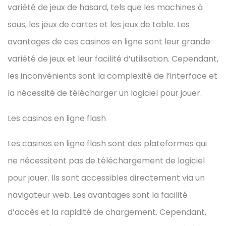
variété de jeux de hasard, tels que les machines à
sous, les jeux de cartes et les jeux de table. Les
avantages de ces casinos en ligne sont leur grande
variété de jeux et leur facilité d’utilisation. Cependant,
les inconvénients sont la complexité de l’interface et
la nécessité de télécharger un logiciel pour jouer.
Les casinos en ligne flash
Les casinos en ligne flash sont des plateformes qui
ne nécessitent pas de téléchargement de logiciel
pour jouer. Ils sont accessibles directement via un
navigateur web. Les avantages sont la facilité
d’accès et la rapidité de chargement. Cependant,