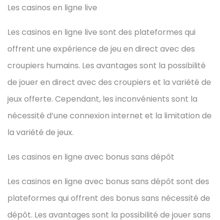
Les casinos en ligne live
Les casinos en ligne live sont des plateformes qui
offrent une expérience de jeu en direct avec des
croupiers humains. Les avantages sont la possibilité
de jouer en direct avec des croupiers et la variété de
jeux offerte. Cependant, les inconvénients sont la
nécessité d’une connexion internet et la limitation de
la variété de jeux.
Les casinos en ligne avec bonus sans dépôt
Les casinos en ligne avec bonus sans dépôt sont des
plateformes qui offrent des bonus sans nécessité de
dépôt. Les avantages sont la possibilité de jouer sans