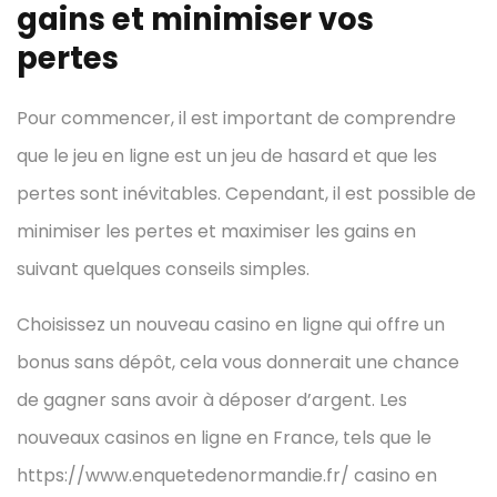
gains et minimiser vos
pertes
Pour commencer, il est important de comprendre
que le jeu en ligne est un jeu de hasard et que les
pertes sont inévitables. Cependant, il est possible de
minimiser les pertes et maximiser les gains en
suivant quelques conseils simples.
Choisissez un nouveau casino en ligne qui offre un
bonus sans dépôt, cela vous donnerait une chance
de gagner sans avoir à déposer d’argent. Les
nouveaux casinos en ligne en France, tels que le
https://www.enquetedenormandie.fr/ casino en