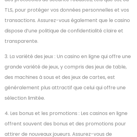
TLS, pour protéger vos données personnelles et vos
transactions. Assurez-vous également que le casino
dispose d’une politique de confidentialité claire et
transparente.
3. La variété des jeux : Un casino en ligne qui offre une
grande variété de jeux, y compris des jeux de table,
des machines à sous et des jeux de cartes, est
généralement plus attractif que celui qui offre une
sélection limitée.
4. Les bonus et les promotions : Les casinos en ligne
offrent souvent des bonus et des promotions pour
attirer de nouveaux joueurs. Assurez-vous de