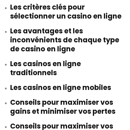
Les critères clés pour
sélectionner un casino en ligne
Les avantages et les
inconvénients de chaque type
de casino en ligne
Les casinos en ligne
traditionnels
Les casinos en ligne mobiles
Conseils pour maximiser vos
gains et minimiser vos pertes
Conseils pour maximiser vos