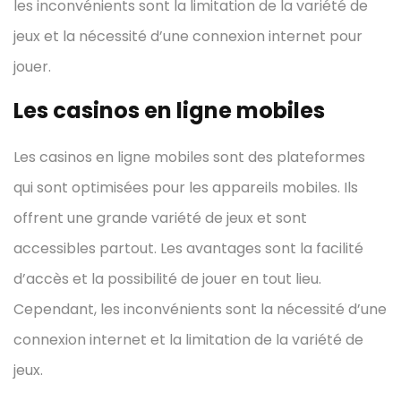
les inconvénients sont la limitation de la variété de
jeux et la nécessité d’une connexion internet pour
jouer.
Les casinos en ligne mobiles
Les casinos en ligne mobiles sont des plateformes
qui sont optimisées pour les appareils mobiles. Ils
offrent une grande variété de jeux et sont
accessibles partout. Les avantages sont la facilité
d’accès et la possibilité de jouer en tout lieu.
Cependant, les inconvénients sont la nécessité d’une
connexion internet et la limitation de la variété de
jeux.