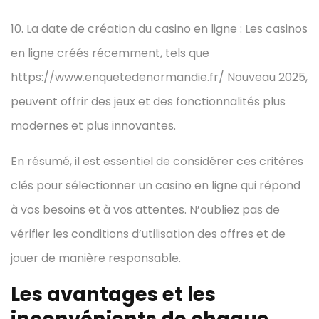
10. La date de création du casino en ligne : Les casinos
en ligne créés récemment, tels que
https://www.enquetedenormandie.fr/ Nouveau 2025,
peuvent offrir des jeux et des fonctionnalités plus
modernes et plus innovantes.
En résumé, il est essentiel de considérer ces critères
clés pour sélectionner un casino en ligne qui répond
à vos besoins et à vos attentes. N’oubliez pas de
vérifier les conditions d’utilisation des offres et de
jouer de manière responsable.
Les avantages et les