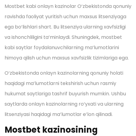
Mostbet kabi onlayn kazinolar O‘zbekistonda qonuniy
ravishda faoliyat yuritish uchun maxsus litsenziyaga
ega bo‘lishlari shart. Bu litsenziya ularning xavfsizligi
va ishonchliligini ta’minlaydi. Shuningdek, mostbet
kabi saytlar foydalanuvchilarning ma’lumotlarini
himoya qilish uchun maxsus xavfsizlik tizimlariga ega.
O‘zbekistonda onlayn kazinolarning qonuniy holati
haqidagi ma’lumotlarni tekshirish uchun rasmiy
hukumat saytlariga tashrif buyurish mumkin. Ushbu
saytlarda onlayn kazinolarning ro‘yxati va ularning
litsenziyasi haqidagi ma’lumotlar e’lon qilinadi.
Mostbet kazinosining