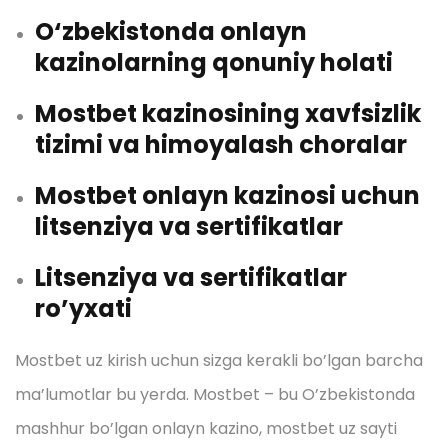
O‘zbekistonda onlayn
kazinolarning qonuniy holati
Mostbet kazinosining xavfsizlik
tizimi va himoyalash choralar
Mostbet onlayn kazinosi uchun
litsenziya va sertifikatlar
Litsenziya va sertifikatlar
ro’yxati
Mostbet uz kirish uchun sizga kerakli bo’lgan barcha
ma’lumotlar bu yerda. Mostbet – bu O’zbekistonda
mashhur bo’lgan onlayn kazino, mostbet uz sayti