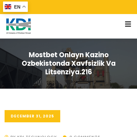
EN
Mostbet Onlayn Kazino
Ozbekistonda Xavfsizlik Va
Litsenziya.216
DECEMBER 31, 2025