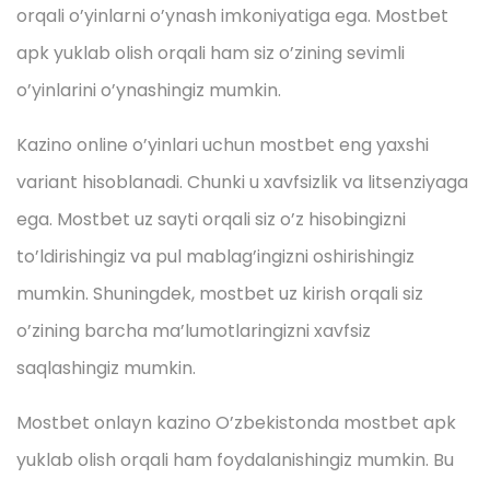
orqali o’yinlarni o’ynash imkoniyatiga ega. Mostbet
apk yuklab olish orqali ham siz o’zining sevimli
o’yinlarini o’ynashingiz mumkin.
Kazino online o’yinlari uchun mostbet eng yaxshi
variant hisoblanadi. Chunki u xavfsizlik va litsenziyaga
ega. Mostbet uz sayti orqali siz o’z hisobingizni
to’ldirishingiz va pul mablag’ingizni oshirishingiz
mumkin. Shuningdek, mostbet uz kirish orqali siz
o’zining barcha ma’lumotlaringizni xavfsiz
saqlashingiz mumkin.
Mostbet onlayn kazino O’zbekistonda mostbet apk
yuklab olish orqali ham foydalanishingiz mumkin. Bu