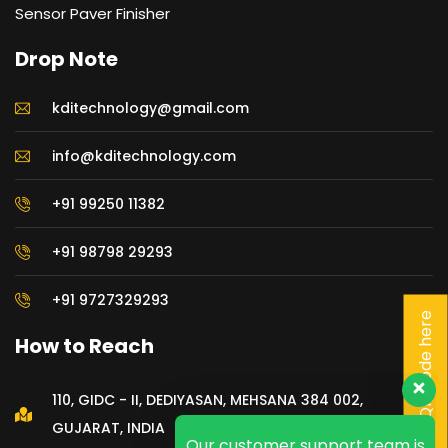
Sensor Paver Finisher
Drop Note
kditechnology@gmail.com
info@kditechnology.com
+91 99250 11382
+91 98798 29293
+91 9727329293
Scan QR Code here
Our customer support team is
How to Reach
here to answer your
questions. Ask us anything!
110, GIDC - II, DEDIYASAN, MEHSANA 384 002,
GUJARAT, INDIA
👋 Hi, how can I help?