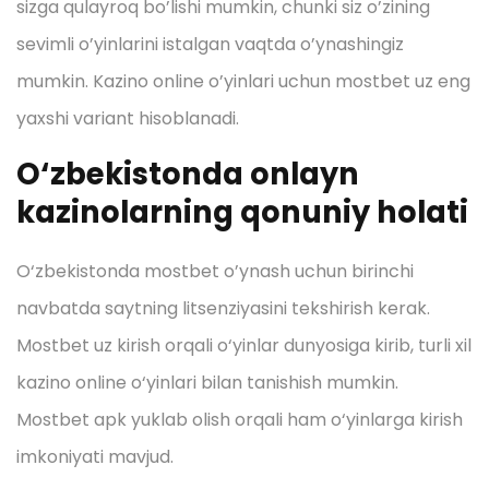
sizga qulayroq bo’lishi mumkin, chunki siz o’zining
sevimli o’yinlarini istalgan vaqtda o’ynashingiz
mumkin. Kazino online o’yinlari uchun mostbet uz eng
yaxshi variant hisoblanadi.
O‘zbekistonda onlayn
kazinolarning qonuniy holati
O‘zbekistonda mostbet o’ynash uchun birinchi
navbatda saytning litsenziyasini tekshirish kerak.
Mostbet uz kirish orqali o‘yinlar dunyosiga kirib, turli xil
kazino online o‘yinlari bilan tanishish mumkin.
Mostbet apk yuklab olish orqali ham o‘yinlarga kirish
imkoniyati mavjud.