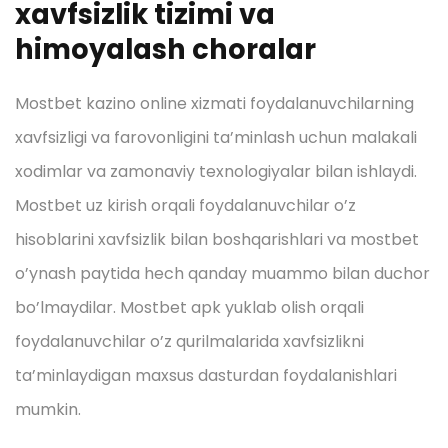
xavfsizlik tizimi va
himoyalash choralar
Mostbet kazino online xizmati foydalanuvchilarning
xavfsizligi va farovonligini ta’minlash uchun malakali
xodimlar va zamonaviy texnologiyalar bilan ishlaydi.
Mostbet uz kirish orqali foydalanuvchilar o’z
hisoblarini xavfsizlik bilan boshqarishlari va mostbet
o’ynash paytida hech qanday muammo bilan duchor
bo’lmaydilar. Mostbet apk yuklab olish orqali
foydalanuvchilar o’z qurilmalarida xavfsizlikni
ta’minlaydigan maxsus dasturdan foydalanishlari
mumkin.