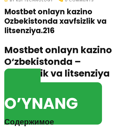
BY KDI TECHNOLOGY
0 COMMENTS
Mostbet onlayn kazino
Ozbekistonda xavfsizlik va
litsenziya.216
Mostbet onlayn kazino
O‘zbekistonda –
xavfsizlik va litsenziya
▶️
O’YNANG
Содержимое