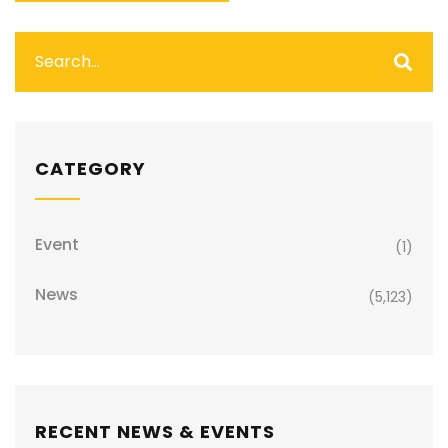
CATEGORY
Event
(1)
News
(5,123)
RECENT NEWS & EVENTS