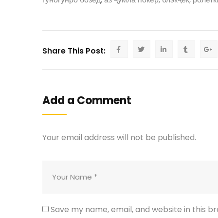
Share This Post:
Add a Comment
Your email address will not be published.
Save my name, email, and website in this b