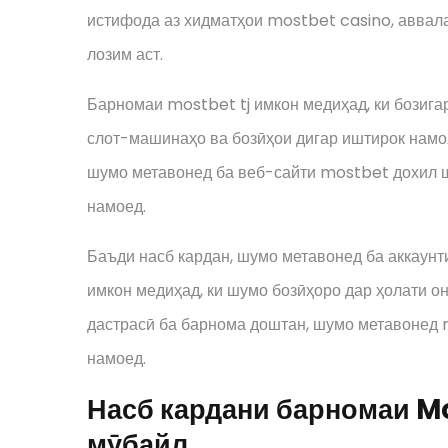
истифода аз хидматҳои mostbet casino, аввал
лозим аст.
Барномаи mostbet tj имкон медиҳад, ки бозигаро
слот-машинаҳо ва бозӣҳои дигар иштирок намоя
шумо метавонед ба веб-сайти mostbet дохил ш
намоед.
Баъди насб кардан, шумо метавонед ба аккаунт
имкон медиҳад, ки шумо бозӣҳоро дар ҳолати о
дастрасӣ ба барнома доштан, шумо метавонед 
намоед.
Насб кардани барномаи M
мӯбайл