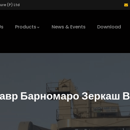
re (P) Ltd
Us
Products
News & Events
Download
Тавр Барномаро Зеркаш В