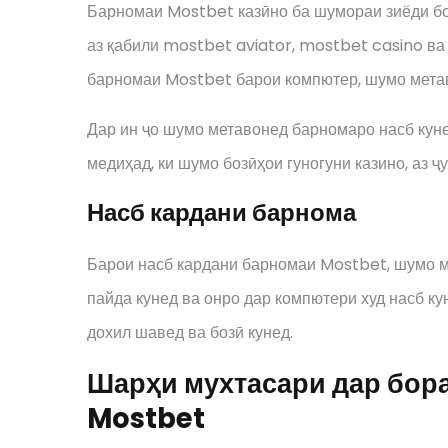
Барномаи Mostbet казӣно ба шумораи зиёди боз
аз қабили mostbet aviator, mostbet casino ва
барномаи Mostbet барои компютер, шумо метав
Дар ин ҷо шумо метавонед барномаро насб кун
медиҳад, ки шумо бозӣҳои гуногуни казино, аз 
Насб кардани барнома
Барои насб кардани барномаи Mostbet, шумо м
пайда кунед ва онро дар компютери худ насб ку
дохил шавед ва бозӣ кунед.
Шарҳи мухтасари дар бор
Mostbet