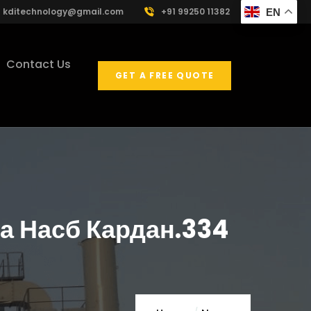
kditechnology@gmail.com
+91 99250 11382
EN
Contact Us
GET A FREE QUOTE
а Насб Кардан.334