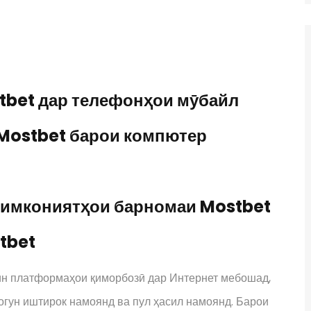
tbet дар телефонҳои мӯбайл
Mostbet барои компютер
 имкониятҳои барномаи Mostbet
tbet
ин платформаҳои қиморбозӣ дар Интернет мебошад,
ногун иштирок намоянд ва пул ҳасил намоянд. Барои