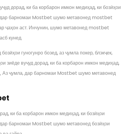
ҷуд дорад, ки ба корбарон имкон медиҳад, ки бозӣҳои
а, дар барномаи Mostbet шумо метавонед mostbet
дар ҷаҳон аст. Инчунин, шумо метавонед mostbet
асб кунед.
зӣҳои гуногунро бозед, аз ҷумла покер, блэкҷек,
и зиёде вуҷуд дорад, ки ба корбарон имкон медиҳад,
нд. Аз ҷумла, дар барномаи Mostbet шумо метавонед
bet
ад, ки ба корбарон имкон медиҳад, ки бозӣҳои
а, дар барномаи Mostbet шумо метавонед бозӣҳои
а ва ғайра.