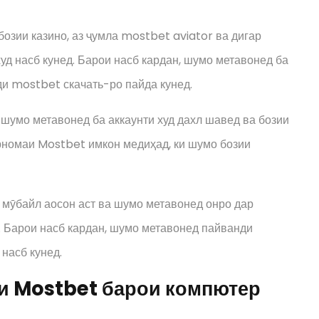
озии казино, аз ҷумла mostbet aviator ва дигар
уд насб кунед. Барои насб кардан, шумо метавонед ба
и mostbet скачать-ро пайда кунед.
шумо метавонед ба аккаунти худ дахл шавед ва бозии
рномаи Mostbet имкон медиҳад, ки шумо бозии
мӯбайл аосон аст ва шумо метавонед онро дар
. Барои насб кардан, шумо метавонед пайванди
насб кунед.
и Mostbet барои компютер