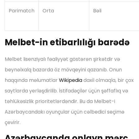
Parimatch
Orta
Bəli
Melbet-in etibarlılığı barədə
Melbet lisenziyalı fəaliyyət göstərən şirkətdir və
beynəlxalq bazarda öz mövqeyini qazanıb. Onun
haqqında məlumatlar
Wikipedia
daxil olmaqla, bir çox
saytlarda yerləşdirilib. İstifadəçilər üçün şəffaflıq və
təhlükəsizlik prioritetlərdəndir. Bu da Melbet-i
Azərbaycandakı oyunçular üçün cəlbedici seçimə
çevirir.
Azərbaycanda onlayn mərc