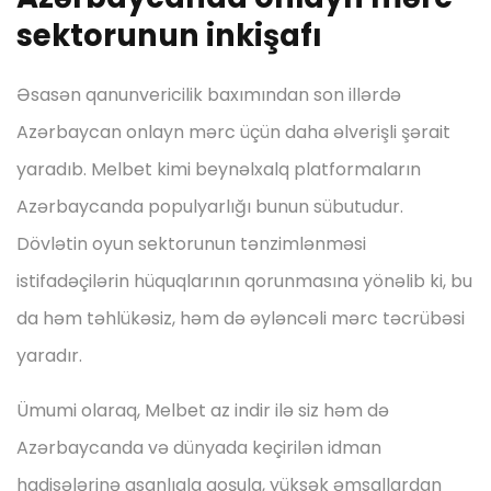
sektorunun inkişafı
Əsasən qanunvericilik baxımından son illərdə
Azərbaycan onlayn mərc üçün daha əlverişli şərait
yaradıb. Melbet kimi beynəlxalq platformaların
Azərbaycanda populyarlığı bunun sübutudur.
Dövlətin oyun sektorunun tənzimlənməsi
istifadəçilərin hüquqlarının qorunmasına yönəlib ki, bu
da həm təhlükəsiz, həm də əyləncəli mərc təcrübəsi
yaradır.
Ümumi olaraq, Melbet az indir ilə siz həm də
Azərbaycanda və dünyada keçirilən idman
hadisələrinə asanlıqla qoşula, yüksək əmsallardan