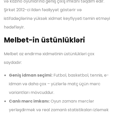
və kazino oyunlarına geniş çıxış imkanı təqdim edir.
Şirkət 2012-ci ildən fəaliyyət göstərir və
istifadəçilərinə yüksək xidmət keyfiyyəti təmin etməyi
hədəfləyir.
Melbet-in üstünlükləri
Melbet az endirmə xidmətinin üstünlükləri çox
saydadır:
Geniş idman seçimi:
Futbol, basketbol, tennis, e-
idman və daha çox – yüzlərlə matç üçün mərc
variantları mövcuddur.
Canlı mərc imkanı:
Oyun zamanı mərclər
yerləşdirmək və real zamanlı statistikaları izləmək