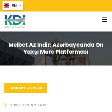
EN
Melbet Az İndir: Azərbaycanda Ən
Yaxşı Mərc Platforması
JANUARY 22, 2026
BY KDI TECHNOLOGY