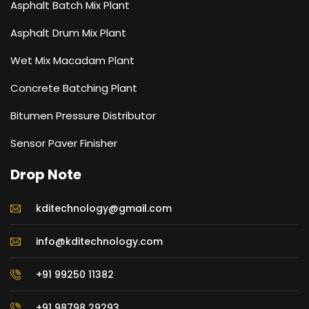
Asphalt Batch Mix Plant
Asphalt Drum Mix Plant
Wet Mix Macadam Plant
Concrete Batching Plant
Bitumen Pressure Distributor
Sensor Paver Finisher
Drop Note
kditechnology@gmail.com
info@kditechnology.com
+91 99250 11382
+91 98798 29293