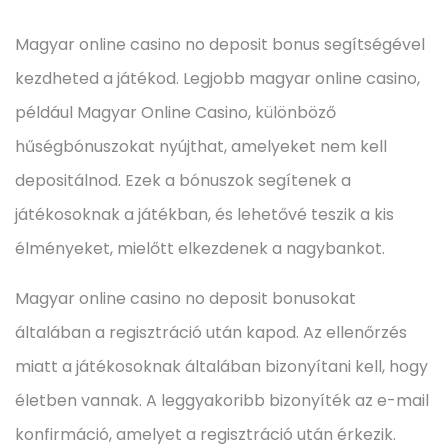
Magyar online casino no deposit bonus segítségével
kezdheted a játékod. Legjobb magyar online casino,
például Magyar Online Casino, különböző
hűségbónuszokat nyújthat, amelyeket nem kell
depositálnod. Ezek a bónuszok segítenek a
játékosoknak a játékban, és lehetővé teszik a kis
élményeket, mielőtt elkezdenek a nagybankot.
Magyar online casino no deposit bonusokat
általában a regisztráció után kapod. Az ellenőrzés
miatt a játékosoknak általában bizonyítani kell, hogy
életben vannak. A leggyakoribb bizonyíték az e-mail
konfirmáció, amelyet a regisztráció után érkezik.