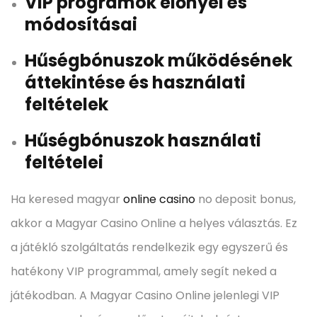
ViP programok előnyei és
módosításai
Hűségbónuszok működésének
áttekintése és használati
feltételek
Hűségbónuszok használati
feltételei
Ha keresed magyar
online casino
no deposit bonus,
akkor a Magyar Casino Online a helyes választás. Ez
a játékló szolgáltatás rendelkezik egy egyszerű és
hatékony VIP programmal, amely segít neked a
játékodban. A Magyar Casino Online jelenlegi VIP