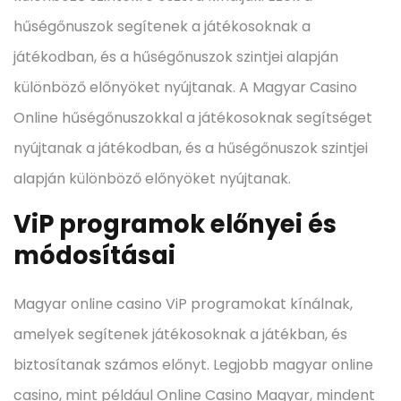
hűségőnuszok segítenek a játékosoknak a
játékodban, és a hűségőnuszok szintjei alapján
különböző előnyöket nyújtanak. A Magyar Casino
Online hűségőnuszokkal a játékosoknak segítséget
nyújtanak a játékodban, és a hűségőnuszok szintjei
alapján különböző előnyöket nyújtanak.
ViP programok előnyei és
módosításai
Magyar online casino ViP programokat kínálnak,
amelyek segítenek játékosoknak a játékban, és
biztosítanak számos előnyt. Legjobb magyar online
casino, mint például Online Casino Magyar, mindent