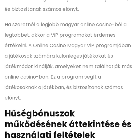
és biztosítanak számos előnyt.
Ha szeretnél a legjobb magyar online casino-ból a
legtöbbet, akkor a ViP programokat érdemes
értékelni. A Online Casino Magyar ViP programjában
a játékosok számára különleges játékokat és
játékmódot kínálják, amelyeket nem találhatják más
online casino-ban. Ez a program segít a
játékosoknak a játékban, és biztosítanak számos
előnyt.
Hűségbónuszok
működésének áttekintése és
használati feltételek