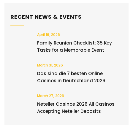
RECENT NEWS & EVENTS
April 16, 2026
Family Reunion Checklist: 35 Key
Tasks for a Memorable Event
March 31, 2026
Das sind die 7 besten Online
Casinos in Deutschland 2026
March 27, 2026
Neteller Casinos 2026 All Casinos
Accepting Neteller Deposits