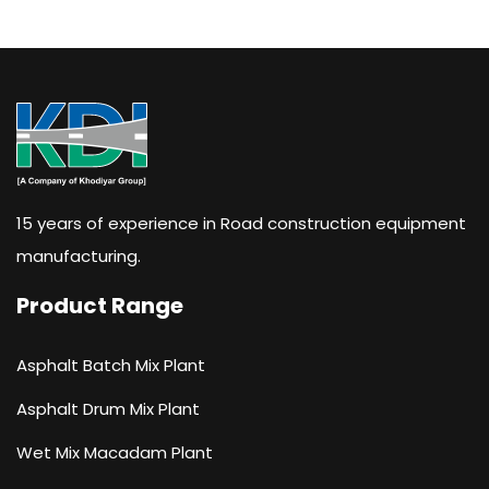
15 years of experience in Road construction equipment
manufacturing.
Product Range
Asphalt Batch Mix Plant
Asphalt Drum Mix Plant
Wet Mix Macadam Plant