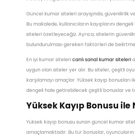
Güncel kumar siteleri arayışında, güvenilirlik v
Bu makalede, kullanıcıların kayıplarını dengel
siteleri özetleyeceğiz. Ayrıca, sitelerin güveni
bulundurulması gereken faktörleri de belirtme
En iyi kumar siteleri
canlı sanal kumar siteleri
a
uygun olan siteler yer alır. Bu siteler, çeşitli o
karşılamayı amaçlar. Yüksek kayıp bonusları ile 
dengeli hale getirebilecek çeşitli bonuslar ve t
Yüksek Kayıp Bonusu ile 
Yüksek kayıp bonusu sunan güncel kumar siteler
amaçlamaktadır. Bu tür bonuslar, oyuncuların 