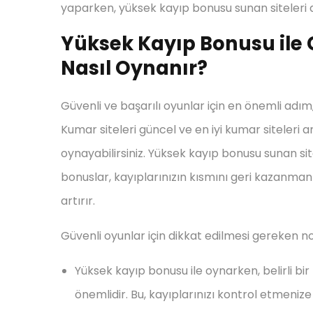
yaparken, yüksek kayıp bonusu sunan siteleri 
Yüksek Kayıp Bonusu ile 
Nasıl Oynanır?
Güvenli ve başarılı oyunlar için en önemli adım
Kumar siteleri güncel ve en iyi kumar siteleri
oynayabilirsiniz. Yüksek kayıp bonusu sunan sitel
bonuslar, kayıplarınızın kısmını geri kazanmanız
artırır.
Güvenli oyunlar için dikkat edilmesi gereken no
Yüksek kayıp bonusu ile oynarken, belirli bir
önemlidir. Bu, kayıplarınızı kontrol etmenize