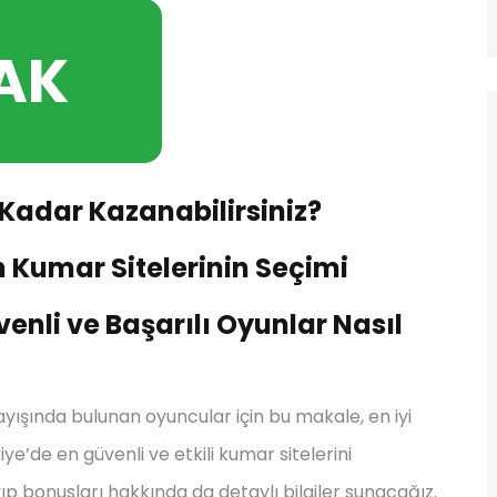
teleri
AK
Kadar Kazanabilirsiniz?
Kumar Sitelerinin Seçimi
enli ve Başarılı Oyunlar Nasıl
ayışında bulunan oyuncular için bu makale, en iyi
ye’de en güvenli ve etkili kumar sitelerini
ıp bonusları hakkında da detaylı bilgiler sunacağız.