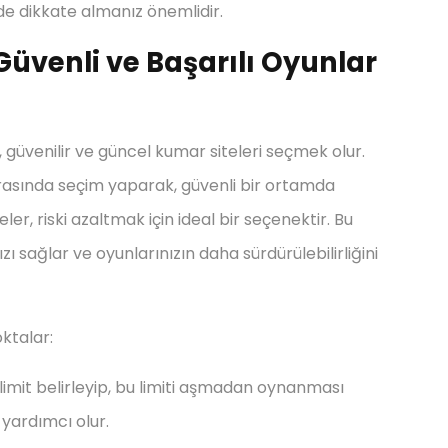
de dikkate almanız önemlidir.
Güvenli ve Başarılı Oyunlar
, güvenilir ve güncel kumar siteleri seçmek olur.
 arasında seçim yaparak, güvenli bir ortamda
er, riski azaltmak için ideal bir seçenektir. Bu
ı sağlar ve oyunlarınızın daha sürdürülebilirliğini
ktalar:
 limit belirleyip, bu limiti aşmadan oynanması
 yardımcı olur.