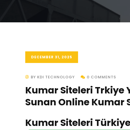
DECEMBER 31, 2025
BY KDI TECHNOLOGY
0 COMMENTS
Kumar Siteleri Trkiy
Sunan Online Kumar Si
Kumar Siteleri Türkiy