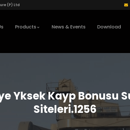
re (P) Ltd
Us
Products
News & Events
Download
kiye Yksek Kayp Bonusu 
Siteleri.1256