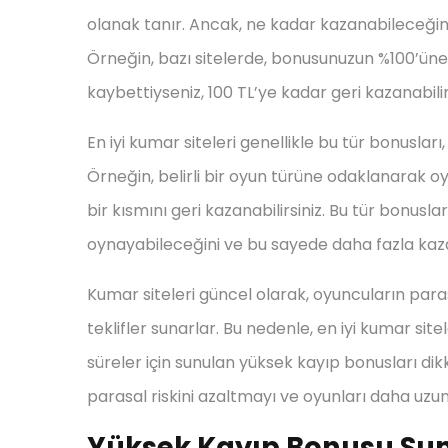
olanak tanır. Ancak, ne kadar kazanabileceğinize
Örneğin, bazı sitelerde, bonusunuzun %100’üne 
kaybettiyseniz, 100 TL’ye kadar geri kazanabilir
En iyi kumar siteleri genellikle bu tür bonusları, 
Örneğin, belirli bir oyun türüne odaklanarak oy
bir kısmını geri kazanabilirsiniz. Bu tür bonusl
oynayabileceğini ve bu sayede daha fazla kaza
Kumar siteleri güncel olarak, oyuncuların para
teklifler sunarlar. Bu nedenle, en iyi kumar site
süreler için sunulan yüksek kayıp bonusları dikk
parasal riskini azaltmayı ve oyunları daha uzun
Yüksek Kayıp Bonusu Sun