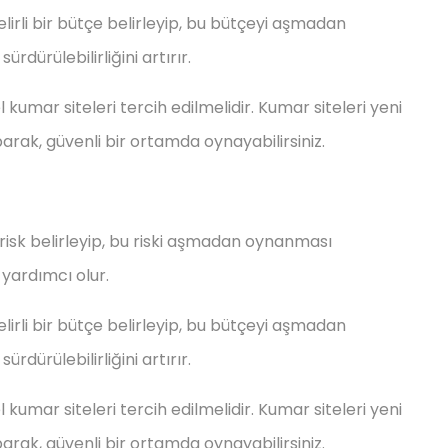
elirli bir bütçe belirleyip, bu bütçeyi aşmadan
rdürülebilirliğini artırır.
l kumar siteleri tercih edilmelidir. Kumar siteleri yeni
rak, güvenli bir ortamda oynayabilirsiniz.
 risk belirleyip, bu riski aşmadan oynanması
 yardımcı olur.
elirli bir bütçe belirleyip, bu bütçeyi aşmadan
rdürülebilirliğini artırır.
l kumar siteleri tercih edilmelidir. Kumar siteleri yeni
rak, güvenli bir ortamda oynayabilirsiniz.