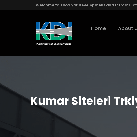
Welcome to Khodiyar Development and Infrastructu
Home
About 
Kumar Siteleri Tr