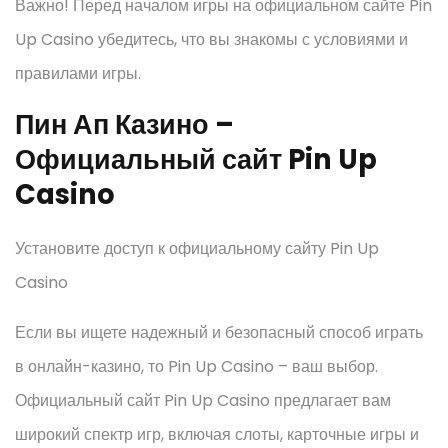
Важно! Перед началом игры на официальном сайте Pin
Up Casino убедитесь, что вы знакомы с условиями и
правилами игры.
Пин Ап Казино –
Официальный сайт Pin Up
Casino
Установите доступ к официальному сайту Pin Up
Casino
Если вы ищете надежный и безопасный способ играть
в онлайн-казино, то Pin Up Casino – ваш выбор.
Официальный сайт Pin Up Casino предлагает вам
широкий спектр игр, включая слоты, карточные игры и