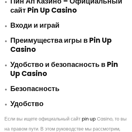
Пин Ап Казино – Официальный
сайт Pin Up Casino
Входи и играй
Преимущества игры в Pin Up
Casino
Удобство и безопасность в Pin
Up Casino
Безопасность
Удобство
Если вы ищете официальный сайт
pin up
Casino, то вы
на правом пути. В этом руководстве мы рассмотрим,