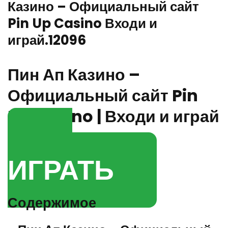
Казино – Официальный сайт
Pin Up Casino Входи и
играй.12096
Пин Ап Казино –
Официальный сайт Pin
Up Casino | Входи и играй
▶️
ИГРАТЬ
Содержимое