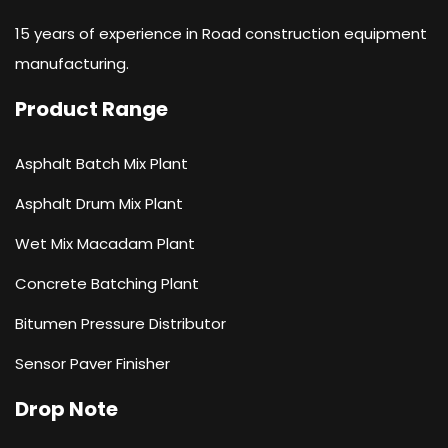
15 years of experience in Road construction equipment
manufacturing.
Product Range
Asphalt Batch Mix Plant
Asphalt Drum Mix Plant
Wet Mix Macadam Plant
Concrete Batching Plant
Bitumen Pressure Distributor
Sensor Paver Finisher
Drop Note