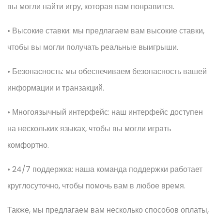
вы могли найти игру, которая вам понравится.
• Высокие ставки: мы предлагаем вам высокие ставки,
чтобы вы могли получать реальные выигрыши.
• Безопасность: мы обеспечиваем безопасность вашей
информации и транзакций.
• Многоязычный интерфейс: наш интерфейс доступен
на нескольких языках, чтобы вы могли играть
комфортно.
• 24/7 поддержка: наша команда поддержки работает
круглосуточно, чтобы помочь вам в любое время.
Также, мы предлагаем вам несколько способов оплаты,