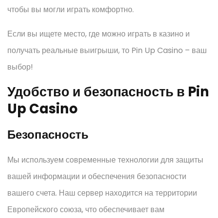
чтобы вы могли играть комфортно.
Если вы ищете место, где можно играть в казино и
получать реальные выигрыши, то Pin Up Casino – ваш
выбор!
Удобство и безопасность в Pin
Up Casino
Безопасность
Мы используем современные технологии для защиты
вашей информации и обеспечения безопасности
вашего счета. Наш сервер находится на территории
Европейского союза, что обеспечивает вам