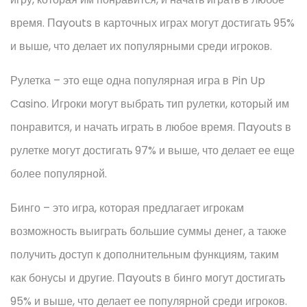
время. Пayouts в карточных играх могут достигать 95%
и выше, что делает их популярными среди игроков.
Рулетка – это еще одна популярная игра в Pin Up
Casino. Игроки могут выбрать тип рулетки, который им
понравится, и начать играть в любое время. Пayouts в
рулетке могут достигать 97% и выше, что делает ее еще
более популярной.
Бинго – это игра, которая предлагает игрокам
возможность выиграть большие суммы денег, а также
получить доступ к дополнительным функциям, таким
как бонусы и другие. Пayouts в бинго могут достигать
95% и выше, что делает ее популярной среди игроков.