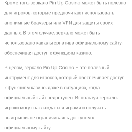
Кроме того, зеркало Pin Up Casino может быть полезно
для игроков, которые предпочитают использовать
анонимные браузеры или VPN для защиты своих
данных. В этом случае, зеркало может быть
использовано как альтернатива официальному сайту,
обеспечивая доступ к функциям казино.
В целом, зеркало Pin Up Casino – это полезный
инструмент для игроков, который обеспечивает доступ
к функциям казино, даже в ситуациях, когда
официальный сайт недоступен. Используя зеркало,
игроки могут наслаждаться играми и получать
выигрыши, не ограничиваясь доступом к
официальному сайту.