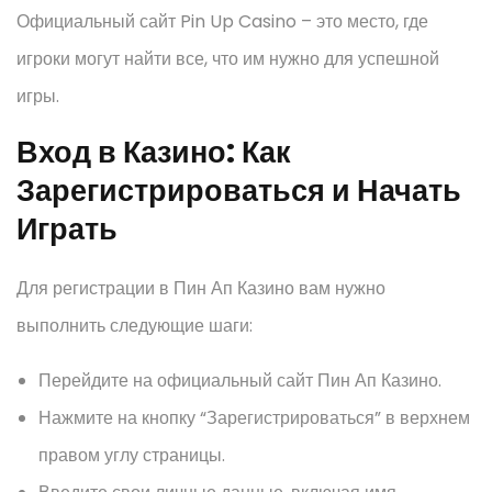
Официальный сайт Pin Up Casino – это место, где
игроки могут найти все, что им нужно для успешной
игры.
Вход в Казино: Как
Зарегистрироваться и Начать
Играть
Для регистрации в Пин Ап Казино вам нужно
выполнить следующие шаги:
Перейдите на официальный сайт Пин Ап Казино.
Нажмите на кнопку “Зарегистрироваться” в верхнем
правом углу страницы.