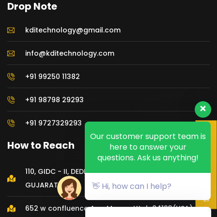
Drop Note
kditechnology@gmail.com
info@kditechnology.com
+91 99250 11382
+91 98798 29293
+91 9727329293
Scan QR Code here
Our customer support team is
How to Reach
here to answer your
questions. Ask us anything!
110, GIDC - II, DEDIYASAN, MEHSANA 384 002,
GUJARAT, INDIA
👋 Hi, how can I help?
652 w confluence Ave. Murray Utah 84123(USA)