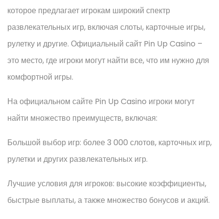
которое предлагает игрокам широкий спектр
развлекательных игр, включая слоты, карточные игры,
рулетку и другие. Официальный сайт Pin Up Casino –
это место, где игроки могут найти все, что им нужно для
комфортной игры.
На официальном сайте Pin Up Casino игроки могут
найти множество преимуществ, включая:
Большой выбор игр: более 3 000 слотов, карточных игр,
рулетки и других развлекательных игр.
Лучшие условия для игроков: высокие коэффициенты,
быстрые выплаты, а также множество бонусов и акций.