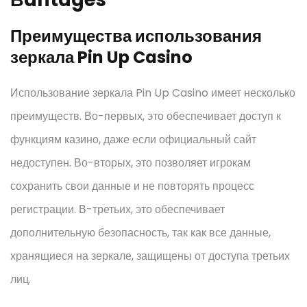
Преимущества использования
зеркала Pin Up Casino
Использование зеркала Pin Up Casino имеет несколько
преимуществ. Во-первых, это обеспечивает доступ к
функциям казино, даже если официальный сайт
недоступен. Во-вторых, это позволяет игрокам
сохранить свои данные и не повторять процесс
регистрации. В-третьих, это обеспечивает
дополнительную безопасность, так как все данные,
хранящиеся на зеркале, защищены от доступа третьих
лиц.