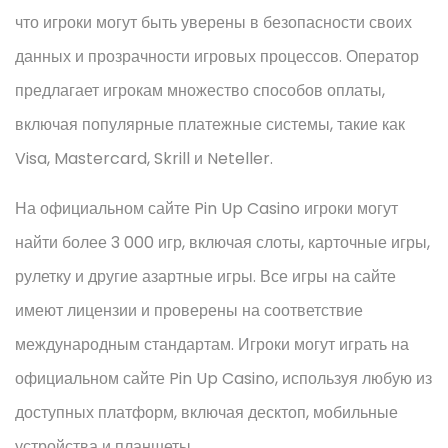
что игроки могут быть уверены в безопасности своих
данных и прозрачности игровых процессов. Оператор
предлагает игрокам множество способов оплаты,
включая популярные платежные системы, такие как
Visa, Mastercard, Skrill и Neteller.
На официальном сайте Pin Up Casino игроки могут
найти более 3 000 игр, включая слоты, карточные игры,
рулетку и другие азартные игры. Все игры на сайте
имеют лицензии и проверены на соответствие
международным стандартам. Игроки могут играть на
официальном сайте Pin Up Casino, используя любую из
доступных платформ, включая десктоп, мобильные
устройства и планшеты.