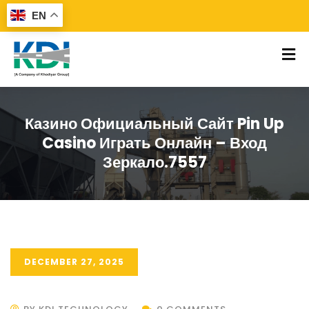
EN
Казино Официальный Сайт Pin Up
Casino Играть Онлайн – Вход
Зеркало.7557
DECEMBER 27, 2025