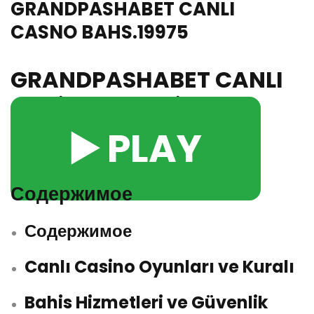
GRANDPASHABET CANLI
CASNO BAHS.19975
GRANDPASHABET CANLI
CASİNO & BAHİS
▶️ PLAY
Содержимое
Содержимое
Canlı
Casino Oyunları ve Kuralı
Bahis
Hizmetleri ve Güvenlik