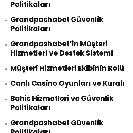
Politikaları
Grandpashabet
Güvenlik
Politikaları
Grandpashabet’in
Müşteri
Hizmetleri ve Destek Sistemi
Müşteri
Hizmetleri Ekibinin Rolü
Canlı Casino Oyunları ve Kuralı
Bahis Hizmetleri ve Güvenlik
Politikaları
Grandpashabet Güvenlik
Politikaları