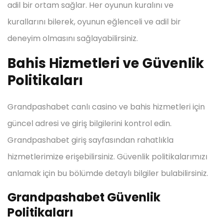
adil bir ortam sağlar. Her oyunun kuralını ve
kurallarını bilerek, oyunun eğlenceli ve adil bir
deneyim olmasını sağlayabilirsiniz.
Bahis Hizmetleri ve Güvenlik
Politikaları
Grandpashabet canlı casino ve bahis hizmetleri için
güncel adresi ve giriş bilgilerini kontrol edin.
Grandpashabet giriş sayfasından rahatlıkla
hizmetlerimize erişebilirsiniz. Güvenlik politikalarımızı
anlamak için bu bölümde detaylı bilgiler bulabilirsiniz.
Grandpashabet Güvenlik
Politikaları