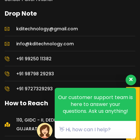
Drop Note
kditechnology@gmail.com
info@kditechnology.com
+91 99250 11382
+91 98798 29293
+91 9727329293
Scan QR Code here
Our customer support team is
How to Reach
here to answer your
questions. Ask us anything!
110, GIDC - II, DEDIYASAN, MEHSANA 384 002,
GUJARAT, INDIA
👋 Hi, how can I help?