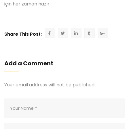
için her zaman hazır.
Share This Post:
Add a Comment
Your email address will not be published.