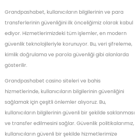
Grandpashabet, kullanıcıların bilgilerinin ve para
transferlerinin güvenliğini ilk önceliğimiz olarak kabul
ediyor. Hizmetlerimizdeki tüm işlemler, en modern
güvenlik teknolojileriyle korunuyor. Bu, veri şifreleme,
kimlik doğrulama ve parola güvenliği gibi alanlarda
gösterilir.
Grandpashabet casino siteleri ve bahis
hizmetlerinde, kullanıcıların bilgilerinin güvenliğini
sağlamak için çeşitli önlemler alıyoruz. Bu,
kullanıcıların bilgilerinin güvenli bir şekilde saklanması
ve transfer edilmesini sağlar. Güvenlik politikalarımız,
kullanıcıların güvenli bir şekilde hizmetlerimize