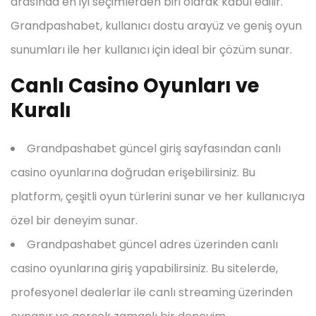
arasında en iyi seçimlerden biri olarak kabul edilir.
Grandpashabet, kullanıcı dostu arayüz ve geniş oyun
sunumları ile her kullanıcı için ideal bir çözüm sunar.
Canlı Casino Oyunları ve
Kuralı
Grandpashabet güncel giriş sayfasından canlı
casino oyunlarına doğrudan erişebilirsiniz. Bu
platform, çeşitli oyun türlerini sunar ve her kullanıcıya
özel bir deneyim sunar.
Grandpashabet güncel adres üzerinden canlı
casino oyunlarına giriş yapabilirsiniz. Bu sitelerde,
profesyonel dealerlar ile canlı streaming üzerinden