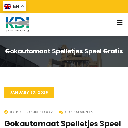
EN
Gokautomaat Spelletjes Speel Gratis
JANUARY 27, 2026
BY KDI TECHNOLOGY
0 COMMENTS
Gokautomaat Spelletjes Speel