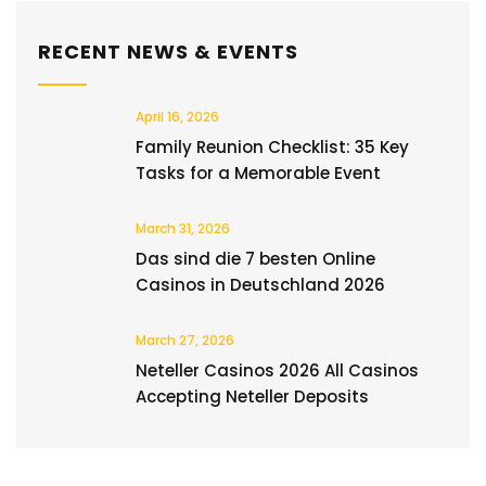
RECENT NEWS & EVENTS
April 16, 2026
Family Reunion Checklist: 35 Key
Tasks for a Memorable Event
March 31, 2026
Das sind die 7 besten Online
Casinos in Deutschland 2026
March 27, 2026
Neteller Casinos 2026 All Casinos
Accepting Neteller Deposits