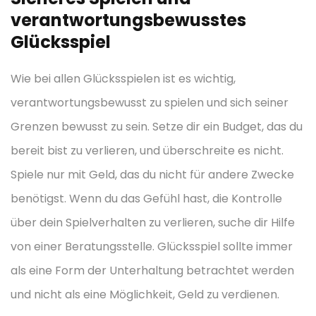
verantwortungsbewusstes
Glücksspiel
Wie bei allen Glücksspielen ist es wichtig,
verantwortungsbewusst zu spielen und sich seiner
Grenzen bewusst zu sein. Setze dir ein Budget, das du
bereit bist zu verlieren, und überschreite es nicht.
Spiele nur mit Geld, das du nicht für andere Zwecke
benötigst. Wenn du das Gefühl hast, die Kontrolle
über dein Spielverhalten zu verlieren, suche dir Hilfe
von einer Beratungsstelle. Glücksspiel sollte immer
als eine Form der Unterhaltung betrachtet werden
und nicht als eine Möglichkeit, Geld zu verdienen.