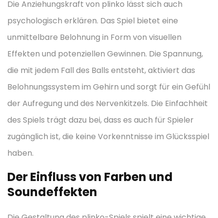
Die Anziehungskraft von plinko lässt sich auch
psychologisch erklären. Das Spiel bietet eine
unmittelbare Belohnung in Form von visuellen
Effekten und potenziellen Gewinnen. Die Spannung,
die mit jedem Fall des Balls entsteht, aktiviert das
Belohnungssystem im Gehirn und sorgt für ein Gefühl
der Aufregung und des Nervenkitzels. Die Einfachheit
des Spiels trägt dazu bei, dass es auch für Spieler
zugänglich ist, die keine Vorkenntnisse im Glücksspiel
haben.
Der Einfluss von Farben und
Soundeffekten
Die Gestaltung des plinko-Spiels spielt eine wichtige