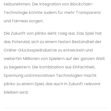
teilzunehmen. Die Integration von Blockchain-
Technologie könnte zudem für mehr Transparenz
und Fairness sorgen.
Die Zukunft von plinko sieht rosig aus. Das Spiel hat
das Potenzial, sich zu einem festen Bestandteil der
Online-Glücksspielindustrie zu entwickeln und
weiterhin Millionen von Spielern auf der ganzen Welt
zu begeistern. Die Kombination aus Einfachheit,
Spannung und innovativen Technologien macht
plinko zu einem Spiel, das auch in Zukunft relevant
bleiben wird.