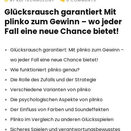
BY KDI TECHNOLOGY
0 COMMENTS
Glücksrausch garantiert Mit
plinko zum Gewinn – wo jeder
Fall eine neue Chance bietet!
Glücksrausch garantiert: Mit plinko zum Gewinn –
wo jeder Fall eine neue Chance bietet!
Wie funktioniert plinko genau?
Die Rolle des Zufalls und der Strategie
Verschiedene Varianten von plinko
Die psychologischen Aspekte von plinko
Der Einfluss von Farben und Soundeffekten
Plinko im Vergleich zu anderen Glücksspielen
Sicheres Spielen und verantwortungsbewusstes