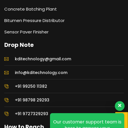
Concrete Batching Plant
Bitumen Pressure Distributor
Sensor Paver Finisher
Drop Note
kditechnology@gmail.com
info@kditechnology.com
+91 99250 11382
+91 98798 29293
+91 9727329293
Our customer support team is
How to Reach
here to answer your