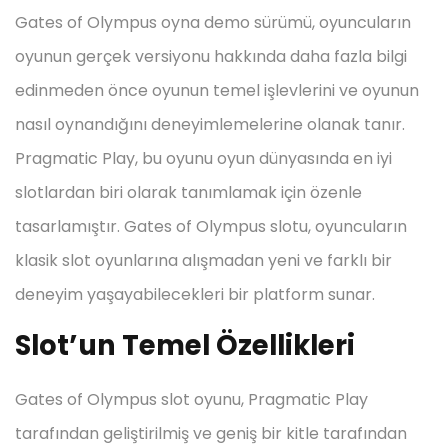
Gates of Olympus oyna demo sürümü, oyuncuların
oyunun gerçek versiyonu hakkında daha fazla bilgi
edinmeden önce oyunun temel işlevlerini ve oyunun
nasıl oynandığını deneyimlemelerine olanak tanır.
Pragmatic Play, bu oyunu oyun dünyasında en iyi
slotlardan biri olarak tanımlamak için özenle
tasarlamıştır. Gates of Olympus slotu, oyuncuların
klasik slot oyunlarına alışmadan yeni ve farklı bir
deneyim yaşayabilecekleri bir platform sunar.
Slot’un Temel Özellikleri
Gates of Olympus slot oyunu, Pragmatic Play
tarafından geliştirilmiş ve geniş bir kitle tarafından