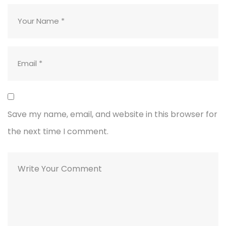
Save my name, email, and website in this browser for
the next time I comment.