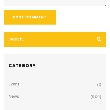
CATEGORY
Event
(1)
News
(5,123)