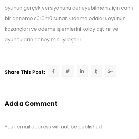
oyunun gerçek versiyonunu deneyebilmeniz için canlı
bir deneme sürümü sunar. Ödeme odaları, oyunun
kazançları ve ödeme işlemlerini kolaylaştırır ve
oyuncuların deneyimini iyileştirir.
Share This Post:
Add a Comment
Your email address will not be published.