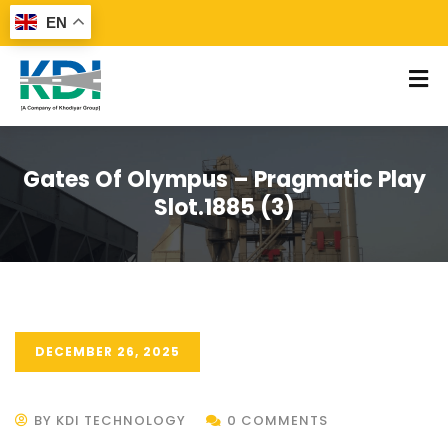
EN
Gates Of Olympus – Pragmatic Play
Slot.1885 (3)
DECEMBER 26, 2025
BY KDI TECHNOLOGY
0 COMMENTS