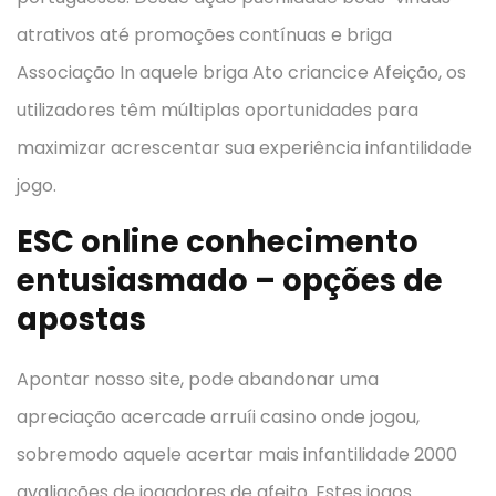
atrativos até promoções contínuas e briga
Associação In aquele briga Ato criancice Afeição, os
utilizadores têm múltiplas oportunidades para
maximizar acrescentar sua experiência infantilidade
jogo.
ESC online conhecimento
entusiasmado – opções de
apostas
Apontar nosso site, pode abandonar uma
apreciação acercade arruíi casino onde jogou,
sobremodo aquele acertar mais infantilidade 2000
avaliações de jogadores de afeito. Estes jogos