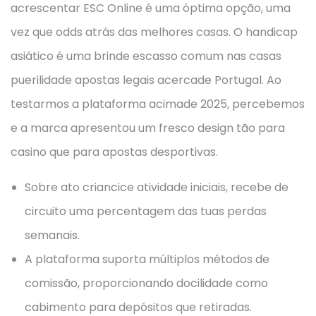
acrescentar ESC Online é uma óptima opção, uma
vez que odds atrás das melhores casas. O handicap
asiático é uma brinde escasso comum nas casas
puerilidade apostas legais acercade Portugal. Ao
testarmos a plataforma acimade 2025, percebemos
e a marca apresentou um fresco design tão para
casino que para apostas desportivas.
Sobre ato criancice atividade iniciais, recebe de
circuito uma percentagem das tuas perdas
semanais.
A plataforma suporta múltiplos métodos de
comissão, proporcionando docilidade como
cabimento para depósitos que retiradas.