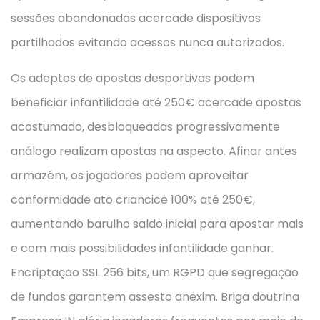
sessões abandonadas acercade dispositivos
partilhados evitando acessos nunca autorizados.
Os adeptos de apostas desportivas podem
beneficiar infantilidade até 250€ acercade apostas
acostumado, desbloqueadas progressivamente
análogo realizam apostas na aspecto. Afinar antes
armazém, os jogadores podem aproveitar
conformidade ato criancice 100% até 250€,
aumentando barulho saldo inicial para apostar mais
e com mais possibilidades infantilidade ganhar.
Encriptação SSL 256 bits, um RGPD que segregação
de fundos garantem assesto anexim. Briga doutrina