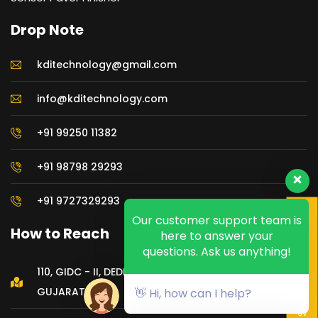
Drop Note
kditechnology@gmail.com
info@kditechnology.com
+91 99250 11382
+91 98798 29293
+91 9727329293
Scan QR Code here
Our customer support team is
How to Reach
here to answer your
questions. Ask us anything!
110, GIDC - II, DEDIYASAN, MEHSANA 384 002,
GUJARAT, INDIA
👋 Hi, how can I help?