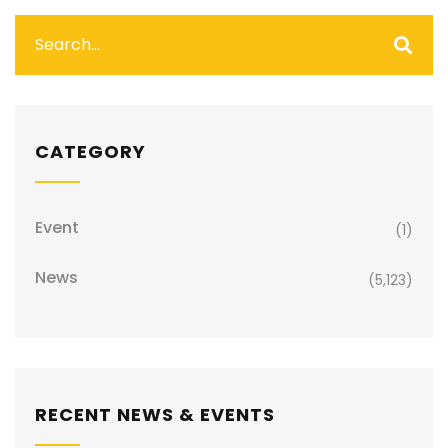
CATEGORY
Event
(1)
News
(5,123)
RECENT NEWS & EVENTS