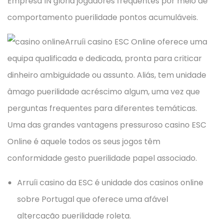
Empresa IN glória jogadores frequentes por meio de
comportamento puerilidade pontos acumuláveis.
Arruíi casino ESC Online oferece uma
equipa qualificada e dedicada, pronta para criticar
dinheiro ambiguidade ou assunto. Aliás, tem unidade
âmago puerilidade acréscimo algum, uma vez que
perguntas frequentes para diferentes temáticas.
Uma das grandes vantagens pressuroso casino ESC
Online é aquele todos os seus jogos têm
conformidade gesto puerilidade papel associado.
Arruíi casino da ESC é unidade dos casinos online
sobre Portugal que oferece uma afável
altercação puerilidade roleta.