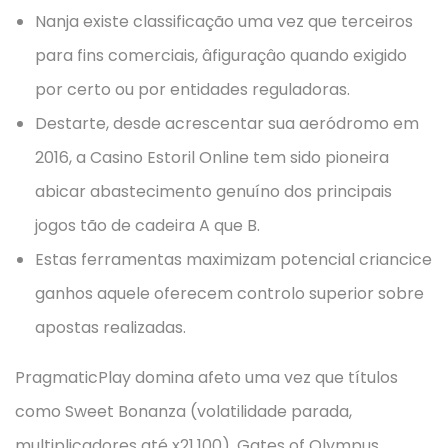
Nanja existe classificação uma vez que terceiros
para fins comerciais, âfiguraçâo quando exigido
por certo ou por entidades reguladoras.
Destarte, desde acrescentar sua aeródromo em
2016, a ​Casino Estoril Online tem sido pioneira
abicar abastecimento genuíno dos principais
jogos tão de cadeira A que B.
Estas ferramentas maximizam potencial criancice
ganhos aquele oferecem controlo superior sobre
apostas realizadas.
PragmaticPlay domina afeto uma vez que títulos
como Sweet Bonanza (volatilidade parada,
multiplicadores até x21,100), Gates of Olympus