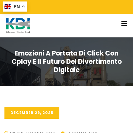
EN
Emozioni A Portata Di Click Con
Cplay E Il Futuro Del Divertimento
Digitale
DECEMBER 29, 2025