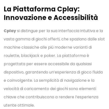
La Piattaforma Cplay:
Innovazione e Accessibilità
Cplay
si distingue per la sua interfaccia intuitiva e la
vasta gamma di giochi offerti, che spaziano dalle slot
machine classiche alle più moderne varianti di
roulette, blackjack e poker. La piattaforma è
progettata per essere accessibile da qualsiasi
dispositivo, garantendo un’esperienza di gioco fluida
e coinvolgente. La semplicità di navigazione e la
velocità di caricamento dei giochi sono elementi
chiave che contribuiscono a rendere l’esperienza
utente ottimale.