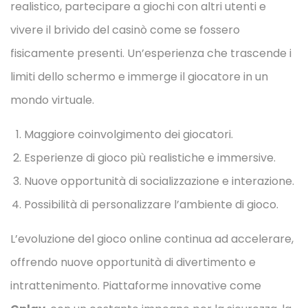
realistico, partecipare a giochi con altri utenti e
vivere il brivido del casinò come se fossero
fisicamente presenti. Un’esperienza che trascende i
limiti dello schermo e immerge il giocatore in un
mondo virtuale.
Maggiore coinvolgimento dei giocatori.
Esperienze di gioco più realistiche e immersive.
Nuove opportunità di socializzazione e interazione.
Possibilità di personalizzare l’ambiente di gioco.
L’evoluzione del gioco online continua ad accelerare,
offrendo nuove opportunità di divertimento e
intrattenimento. Piattaforme innovative come