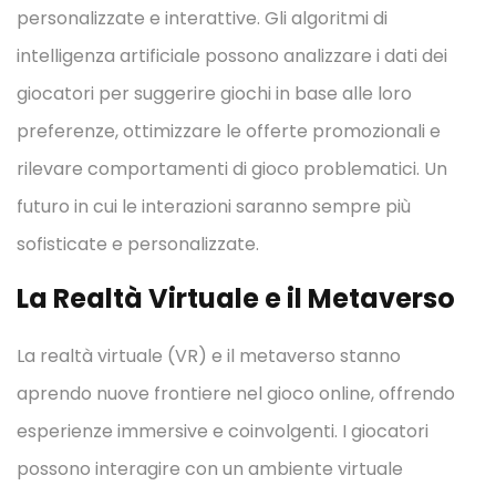
personalizzate e interattive. Gli algoritmi di
intelligenza artificiale possono analizzare i dati dei
giocatori per suggerire giochi in base alle loro
preferenze, ottimizzare le offerte promozionali e
rilevare comportamenti di gioco problematici. Un
futuro in cui le interazioni saranno sempre più
sofisticate e personalizzate.
La Realtà Virtuale e il Metaverso
La realtà virtuale (VR) e il metaverso stanno
aprendo nuove frontiere nel gioco online, offrendo
esperienze immersive e coinvolgenti. I giocatori
possono interagire con un ambiente virtuale