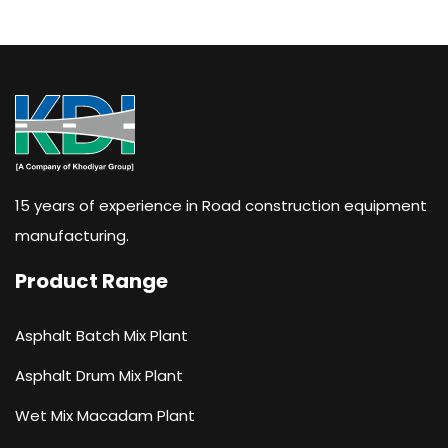
15 years of experience in Road construction equipment
manufacturing.
Product Range
Asphalt Batch Mix Plant
Asphalt Drum Mix Plant
Wet Mix Macadam Plant