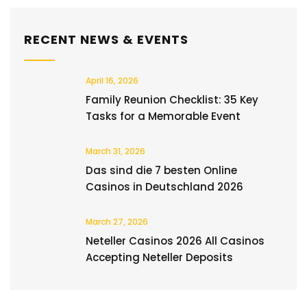
RECENT NEWS & EVENTS
April 16, 2026
Family Reunion Checklist: 35 Key
Tasks for a Memorable Event
March 31, 2026
Das sind die 7 besten Online
Casinos in Deutschland 2026
March 27, 2026
Neteller Casinos 2026 All Casinos
Accepting Neteller Deposits