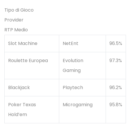
Tipo di Gioco
Provider
RTP Medio
Slot Machine
NetEnt
96.5%
Roulette Europea
Evolution
97.3%
Gaming
Blackjack
Playtech
96.2%
Poker Texas
Microgaming
95.8%
Hold’em