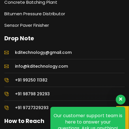
Concrete Batching Plant
Bitumen Pressure Distributor
Sensor Paver Finisher
Drop Note
kditechnology@gmail.com
info@kditechnology.com
+91 99250 11382
+91 98798 29293
+91 9727329293
Our customer support team is
How to Reach
here to answer your
questions. Ask us anything!