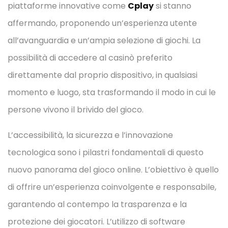
piattaforme innovative come
Cplay
si stanno
affermando, proponendo un’esperienza utente
all’avanguardia e un’ampia selezione di giochi. La
possibilità di accedere al casinò preferito
direttamente dal proprio dispositivo, in qualsiasi
momento e luogo, sta trasformando il modo in cui le
persone vivono il brivido del gioco.
L’accessibilità, la sicurezza e l’innovazione
tecnologica sono i pilastri fondamentali di questo
nuovo panorama del gioco online. L’obiettivo è quello
di offrire un’esperienza coinvolgente e responsabile,
garantendo al contempo la trasparenza e la
protezione dei giocatori. L’utilizzo di software