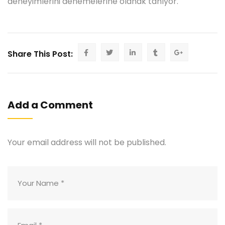
deneyimlerini denemelerine olanak tanıyor.
Share This Post:
Add a Comment
Your email address will not be published.