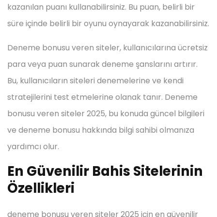
kazanılan puanı kullanabilirsiniz. Bu puan, belirli bir
süre içinde belirli bir oyunu oynayarak kazanabilirsiniz.
Deneme bonusu veren siteler, kullanıcılarına ücretsiz
para veya puan sunarak deneme şanslarını artırır.
Bu, kullanıcıların siteleri denemelerine ve kendi
stratejilerini test etmelerine olanak tanır. Deneme
bonusu veren siteler 2025, bu konuda güncel bilgileri
ve deneme bonusu hakkında bilgi sahibi olmanıza
yardımcı olur.
En Güvenilir Bahis Sitelerinin
Özellikleri
deneme bonusu veren siteler 2025 için en güvenilir