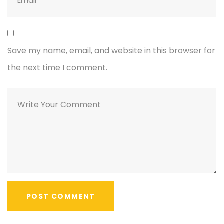
Save my name, email, and website in this browser for
the next time I comment.