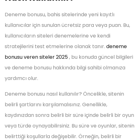
Deneme bonusu, bahis sitelerinde yeni kayıtlı
kullanıcılar için sunulan ücretsiz para veya puan. Bu,
kullanıcıların siteleri denemelerine ve kendi
stratejilerini test etmelerine olanak tanır.
deneme
bonusu veren siteler 2025
, bu konuda güncel bilgileri
ve deneme bonusu hakkında bilgi sahibi olmanıza
yardımcı olur.
Deneme bonusu nasıl kullanılır? Öncelikle, sitenin
belirli şartlarını karşılamalısınız. Genellikle,
kaydınızdan sonra belirli bir süre içinde belirli bir oyun
veya türde oynayabilirsiniz. Bu süre ve oyunlar, sitenin
belirttiği koşullarla değişebilir. Örneğin, belirli bir