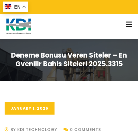
EN
Deneme Bonusu Veren Siteler – En
Gvenilir Bahis Siteleri 2025.3315
JANUARY 1, 2026
BY KDI TECHNOLOGY
0 COMMENTS