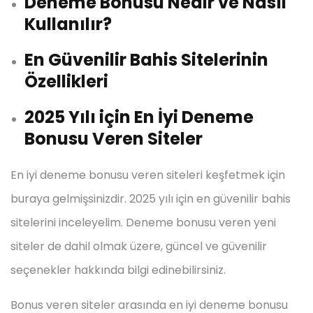
Deneme Bonusu Nedir ve Nasıl
Kullanılır?
En Güvenilir Bahis Sitelerinin
Özellikleri
2025 Yılı için En İyi Deneme
Bonusu Veren Siteler
En iyi deneme bonusu veren siteleri keşfetmek için
buraya gelmişsinizdir. 2025 yılı için en güvenilir bahis
sitelerini inceleyelim. Deneme bonusu veren yeni
siteler de dahil olmak üzere, güncel ve güvenilir
seçenekler hakkında bilgi edinebilirsiniz.
Bonus veren siteler arasında en iyi deneme bonusu