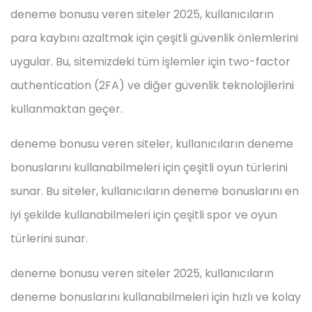
deneme bonusu veren siteler 2025, kullanıcıların
para kaybını azaltmak için çeşitli güvenlik önlemlerini
uygular. Bu, sitemizdeki tüm işlemler için two-factor
authentication (2FA) ve diğer güvenlik teknolojilerini
kullanmaktan geçer.
deneme bonusu veren siteler, kullanıcıların deneme
bonuslarını kullanabilmeleri için çeşitli oyun türlerini
sunar. Bu siteler, kullanıcıların deneme bonuslarını en
iyi şekilde kullanabilmeleri için çeşitli spor ve oyun
türlerini sunar.
deneme bonusu veren siteler 2025, kullanıcıların
deneme bonuslarını kullanabilmeleri için hızlı ve kolay