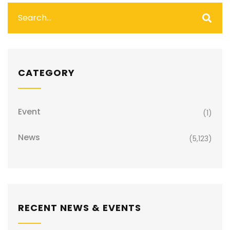
CATEGORY
Event
(1)
News
(5,123)
RECENT NEWS & EVENTS