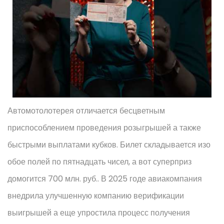
Автомотолотерея отличается бесцветным
приспособлением проведения розыгрышей а также
быстрыми выплатами кубков. Билет складывается изо
обое полей по пятнадцать чисел, а вот суперприз
домогится 700 млн. руб.. В 2025 годе авиакомпания
внедрила улучшенную компанию верификации
выигрышей а еще упростила процесс получения