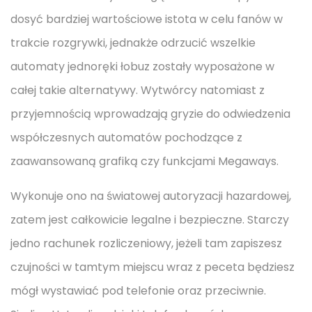
dosyć bardziej wartościowe istota w celu fanów w
trakcie rozgrywki, jednakże odrzucić wszelkie
automaty jednoręki łobuz zostały wyposażone w
całej takie alternatywy. Wytwórcy natomiast z
przyjemnością wprowadzają gryzie do odwiedzenia
współczesnych automatów pochodzące z
zaawansowaną grafiką czy funkcjami Megaways.
Wykonuje ono na światowej autoryzacji hazardowej,
zatem jest całkowicie legalne i bezpieczne. Starczy
jedno rachunek rozliczeniowy, jeżeli tam zapiszesz
czujności w tamtym miejscu wraz z peceta będziesz
mógł wystawiać pod telefonie oraz przeciwnie.