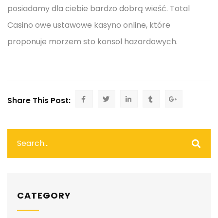
posiadamy dla ciebie bardzo dobrą wieść. Total
Casino owe ustawowe kasyno online, które
proponuje morzem sto konsol hazardowych.
Share This Post:
CATEGORY