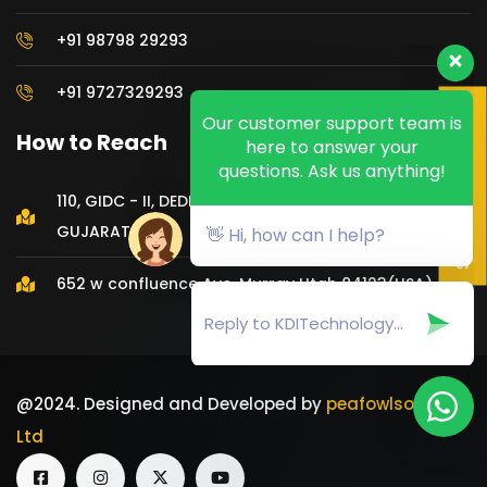
+91 98798 29293
+91 9727329293
Scan QR Code here
Our customer support team is
How to Reach
here to answer your
questions. Ask us anything!
110, GIDC - II, DEDIYASAN, MEHSANA 384 002,
GUJARAT, INDIA
👋 Hi, how can I help?
652 w confluence Ave. Murray Utah 84123(USA)
@2024. Designed and Developed by
peafowlsoft Pvt
Ltd