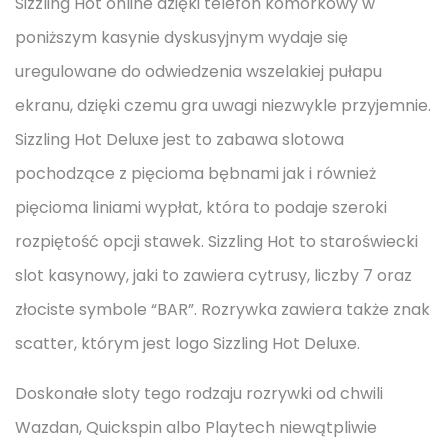
Sizzling Hot online dzięki telefon komórkowy w
poniższym kasynie dyskusyjnym wydaje się
uregulowane do odwiedzenia wszelakiej pułapu
ekranu, dzięki czemu gra uwagi niezwykle przyjemnie.
Sizzling Hot Deluxe jest to zabawa slotowa
pochodzące z pięcioma bębnami jak i również
pięcioma liniami wypłat, która to podaje szeroki
rozpiętość opcji stawek. Sizzling Hot to staroświecki
slot kasynowy, jaki to zawiera cytrusy, liczby 7 oraz
złociste symbole “BAR”. Rozrywka zawiera także znak
scatter, którym jest logo Sizzling Hot Deluxe.
Doskonałe sloty tego rodzaju rozrywki od chwili
Wazdan, Quickspin albo Playtech niewątpliwie