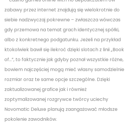
zabawy przez internet znajdują się wielokrotnie do
siebie nadzwyczaj pokrewne – zwłaszcza wówczas
gdy przemowa na temat grach identycznej spółki,
albo z konkretnego podgatunku. Jeżeli na przykład
ktokolwiek bawił się ilekroć dzięki slotach z linii „Book
of…”, to faktycznie jak gdyby poznał wszystkie różne,
bowiem najczęściej mogą mieć własny samodzielnie
rozmiar oraz te same opcje szczególne. Dzięki
zaktualizowanej grafice jak i również
zoptymalizowanej rozgrywce twórcy uciechy
Novomatic Deluxe planują zaangażować młodsze
pokolenie zawodników.