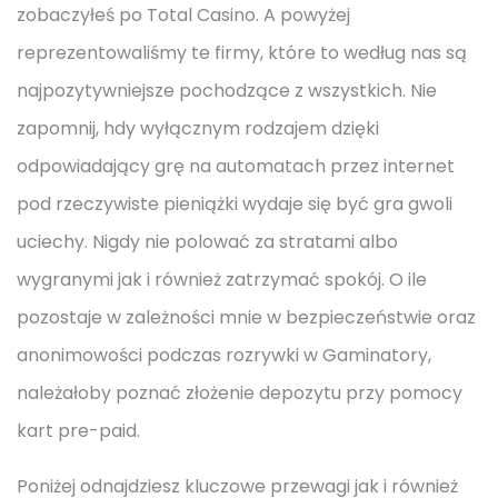
zobaczyłeś po Total Casino. A powyżej
reprezentowaliśmy te firmy, które to według nas są
najpozytywniejsze pochodzące z wszystkich. Nie
zapomnij, hdy wyłącznym rodzajem dzięki
odpowiadający grę na automatach przez internet
pod rzeczywiste pieniążki wydaje się być gra gwoli
uciechy. Nigdy nie polować za stratami albo
wygranymi jak i również zatrzymać spokój. O ile
pozostaje w zależności mnie w bezpieczeństwie oraz
anonimowości podczas rozrywki w Gaminatory,
należałoby poznać złożenie depozytu przy pomocy
kart pre-paid.
Poniżej odnajdziesz kluczowe przewagi jak i również