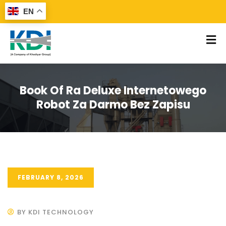
EN
Book Of Ra Deluxe Internetowego
Robot Za Darmo Bez Zapisu
FEBRUARY 8, 2026
BY KDI TECHNOLOGY