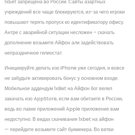
1хБет запрещена во России. Сайты азартных
учреждений все чаще блокируются, из-за чего игроки
повышают терять пропуск ко идентификатору офису.
Антре с аварийной ситуации несложен – скачать
дополнение возьмите Айфон али задействовать
непраздничное гелиостат.
Инициируйте делать изо iPhone уже сегодня, и вовсе
не забудьте активировать бонус у основном входе.
Мобильное аддендум 1xBet на Айфон бог велел
закачать изо AppStore, если вам обитаете в России,
ведь во лавке приложений Apple приложение вам
недоступно. В видах скачивания 1xbet на айфон
— перейдите возьмите сайт букмекера. Во ветви