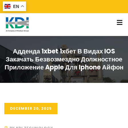
EN
Адденда 1xbet 1хбет В Видах IOS
Закачать Безвозмездно Должностное
Приложение Apple Для Iphone Айфон
DECEMBER 20, 2025