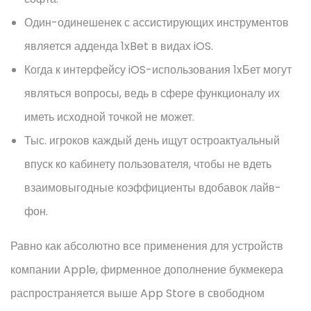
Один-одинешенек с ассистирующих инструментов
является адденда 1xBet в видах iOS.
Когда к интерфейсу iOS-использования 1xБет могут
являться вопросы, ведь в сфере функционалу их
иметь исходной точкой не может.
Тыс. игроков каждый день ищут остроактуальный
впуск ко кабинету пользователя, чтобы не вдеть
взаимовыгодные коэффициенты вдобавок лайв-
фон.
Равно как абсолютно все применения для устройств
компании Apple, фирменное дополнение букмекера
распространяется выше App Store в свободном