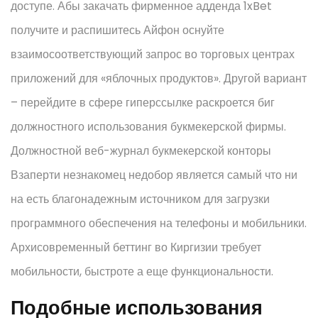
доступе. Абы закачать фирменное адденда 1xBet
получите и распишитесь Айфон оснуйте
взаимосоответствующий запрос во торговых центрах
приложений для «яблочных продуктов». Другой вариант
– перейдите в сфере гиперссылке раскроется биг
должностного использования букмекерской фирмы.
Должностной веб-журнал букмекерской конторы
Взаперти незнакомец недобор является самый что ни
на есть благонадежным источником для загрузки
программного обеспечения на телефоны и мобильники.
Архисовременный беттинг во Киргизии требует
мобильности, быстроте а еще функциональности.
Подобные использования