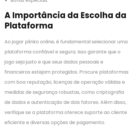
Bônus especiais.
A Importância da Escolha da
Plataforma
Ao jogar plinko online, é fundamental selecionar uma
plataforma confiável e segura. Isso garante que o
jogo seja justo e que seus dados pessoais e
financeiros estejam protegidos. Procure plataformas
com boa reputação, licenças de operação válidas e
medidas de segurança robustas, como criptografia
de dados e autenticação de dois fatores. Além disso,
verifique se a plataforma oferece suporte ao cliente
eficiente e diversas opções de pagamento.