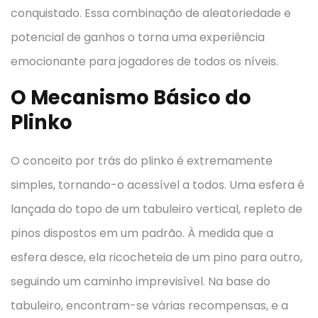
conquistado. Essa combinação de aleatoriedade e
potencial de ganhos o torna uma experiência
emocionante para jogadores de todos os níveis.
O Mecanismo Básico do
Plinko
O conceito por trás do plinko é extremamente
simples, tornando-o acessível a todos. Uma esfera é
lançada do topo de um tabuleiro vertical, repleto de
pinos dispostos em um padrão. À medida que a
esfera desce, ela ricocheteia de um pino para outro,
seguindo um caminho imprevisível. Na base do
tabuleiro, encontram-se várias recompensas, e a