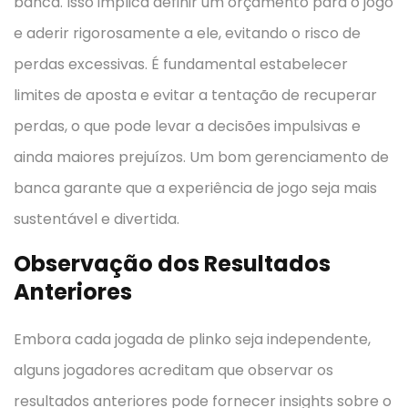
banca. Isso implica definir um orçamento para o jogo
e aderir rigorosamente a ele, evitando o risco de
perdas excessivas. É fundamental estabelecer
limites de aposta e evitar a tentação de recuperar
perdas, o que pode levar a decisões impulsivas e
ainda maiores prejuízos. Um bom gerenciamento de
banca garante que a experiência de jogo seja mais
sustentável e divertida.
Observação dos Resultados
Anteriores
Embora cada jogada de plinko seja independente,
alguns jogadores acreditam que observar os
resultados anteriores pode fornecer insights sobre o