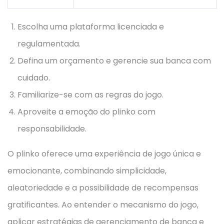
Escolha uma plataforma licenciada e
regulamentada.
Defina um orçamento e gerencie sua banca com
cuidado.
Familiarize-se com as regras do jogo.
Aproveite a emoção do plinko com
responsabilidade.
O plinko oferece uma experiência de jogo única e
emocionante, combinando simplicidade,
aleatoriedade e a possibilidade de recompensas
gratificantes. Ao entender o mecanismo do jogo,
aplicar estratégias de gerenciamento de banca e