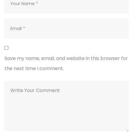
Save my name, email, and website in this browser for
the next time I comment.