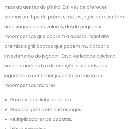
mais atraentes do plinko. Em vez de oferecer
apenas um tipo de prêmio, muitos jogos apresentam
uma variedade de valores, desde pequenas
recompensas que cobrem a aposta inicial até
prêmios significativos que podem multiplicar o
investimento do jogador. Essa variedade adiciona
uma camada extra de emoção e incentiva os
jogadores a continuar jogando na busca por
recompensas maiores.
Prêmios em dinheiro direto.
Rodadas grátis em outros jogos.
Multiplicadores de apostas.