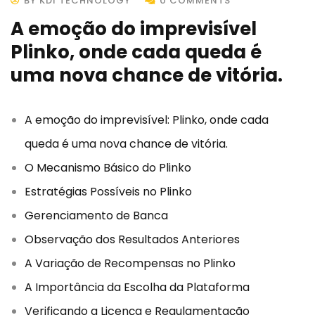
BY KDI TECHNOLOGY
0 COMMENTS
A emoção do imprevisível
Plinko, onde cada queda é
uma nova chance de vitória.
A emoção do imprevisível: Plinko, onde cada
queda é uma nova chance de vitória.
O Mecanismo Básico do Plinko
Estratégias Possíveis no Plinko
Gerenciamento de Banca
Observação dos Resultados Anteriores
A Variação de Recompensas no Plinko
A Importância da Escolha da Plataforma
Verificando a Licença e Regulamentação