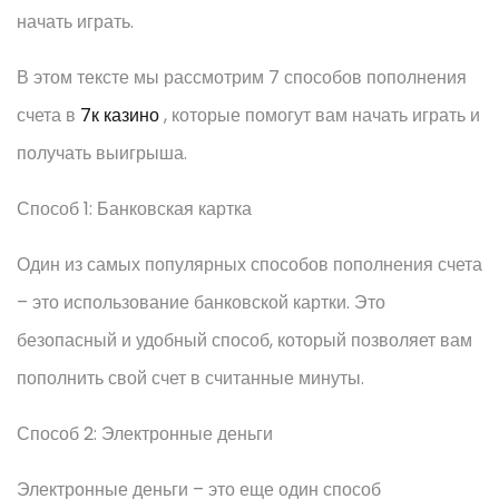
начать играть.
В этом тексте мы рассмотрим 7 способов пополнения
счета в
7к казино
, которые помогут вам начать играть и
получать выигрыша.
Способ 1: Банковская картка
Один из самых популярных способов пополнения счета
– это использование банковской картки. Это
безопасный и удобный способ, который позволяет вам
пополнить свой счет в считанные минуты.
Способ 2: Электронные деньги
Электронные деньги – это еще один способ