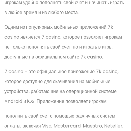
игрокам удобно пополнять свой счет и начинать играть
в любое время и из любого места.
Одним из популярных мобильных приложений 7k
casino является 7 casino, которое позволяет игрокам
не только пополнять свой счет, но и играть в игры,
доступные на официальном сайте 7k casino.
7 casino – это официальное приложение 7k casino,
которое доступно для скачивания на мобильные
устройства, работающие на операционной системе
Android и iOS. Приложение позволяет игрокам:
пополнить свой счет с помощью различных систем
оплаты, включая Visa, Mastercard, Maestro, Neteller,