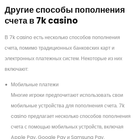
Другие способы пополнения
счета в 7k casino
В 7k casino есть несколько способов пополнения
счета, помимо традиционных банковских карт и
электронных платежных систем. Некоторые из них
включают:
Мобильные платежи
Многие игроки предпочитают использовать свои
мобильные устройства для пополнения счета. 7k
casino предлагает несколько способов пополнения
счета с помощью мобильных устройств, включая
Apple Pay, Google Pay и Samsung Pay.