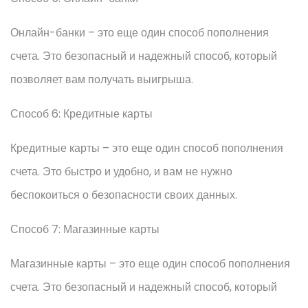
Онлайн-банки – это еще один способ пополнения
счета. Это безопасный и надежный способ, который
позволяет вам получать выигрыша.
Способ 6: Кредитные карты
Кредитные карты – это еще один способ пополнения
счета. Это быстро и удобно, и вам не нужно
беспокоиться о безопасности своих данных.
Способ 7: Магазинные карты
Магазинные карты – это еще один способ пополнения
счета. Это безопасный и надежный способ, который