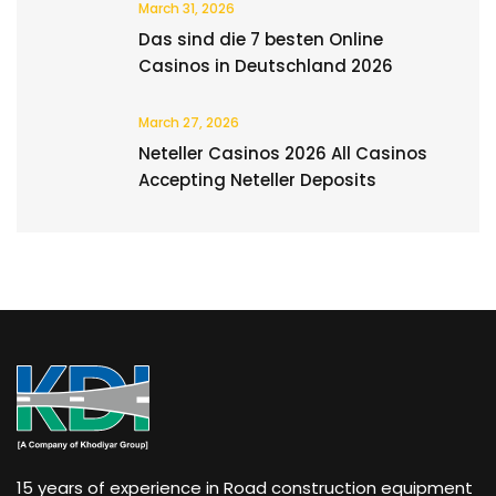
March 31, 2026
Das sind die 7 besten Online
Casinos in Deutschland 2026
March 27, 2026
Neteller Casinos 2026 All Casinos
Accepting Neteller Deposits
15 years of experience in Road construction equipment