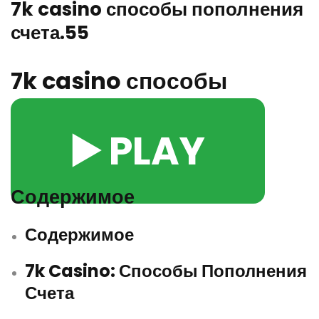
7k casino способы пополнения
счета.55
7k casino способы
пополнения счета
▶️ PLAY
Содержимое
Содержимое
7k
Casino: Способы Пополнения
Счета