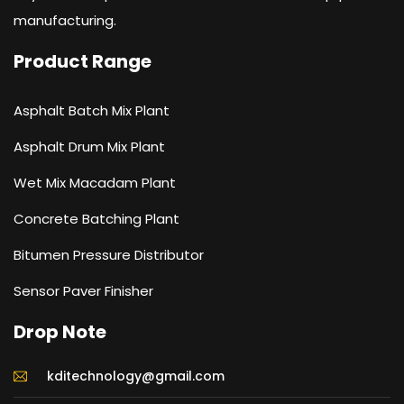
manufacturing.
Product Range
Asphalt Batch Mix Plant
Asphalt Drum Mix Plant
Wet Mix Macadam Plant
Concrete Batching Plant
Bitumen Pressure Distributor
Sensor Paver Finisher
Drop Note
kditechnology@gmail.com