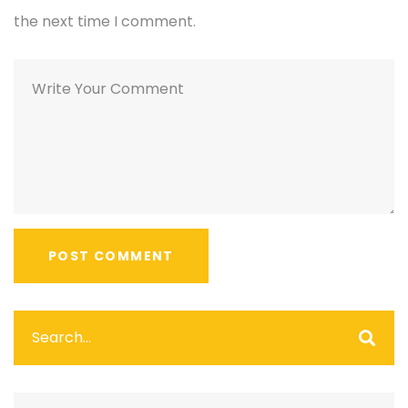
the next time I comment.