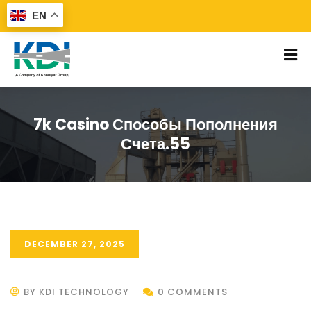
EN
7k Casino Способы Пополнения
Счета.55
DECEMBER 27, 2025
BY KDI TECHNOLOGY
0 COMMENTS