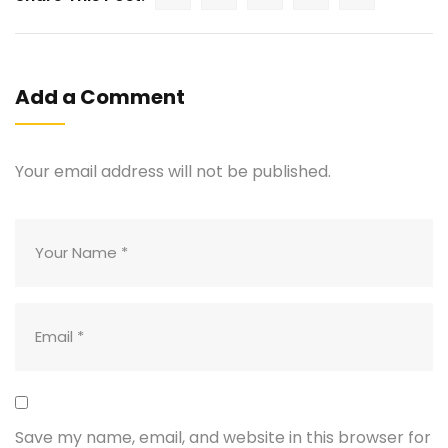
Add a Comment
Your email address will not be published.
Save my name, email, and website in this browser for