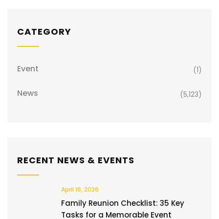
CATEGORY
Event
(1)
News
(5,123)
RECENT NEWS & EVENTS
April 16, 2026
Family Reunion Checklist: 35 Key
Tasks for a Memorable Event