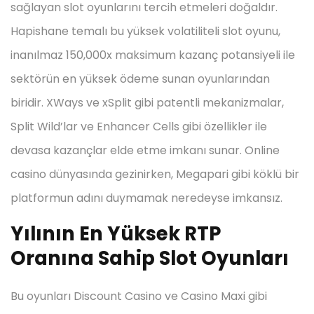
sağlayan slot oyunlarını tercih etmeleri doğaldır.
Hapishane temalı bu yüksek volatiliteli slot oyunu,
inanılmaz 150,000x maksimum kazanç potansiyeli ile
sektörün en yüksek ödeme sunan oyunlarından
biridir. XWays ve xSplit gibi patentli mekanizmalar,
Split Wild’lar ve Enhancer Cells gibi özellikler ile
devasa kazançlar elde etme imkanı sunar. Online
casino dünyasında gezinirken, Megapari gibi köklü bir
platformun adını duymamak neredeyse imkansız.
Yılının En Yüksek RTP
Oranına Sahip Slot Oyunları
Bu oyunları Discount Casino ve Casino Maxi gibi