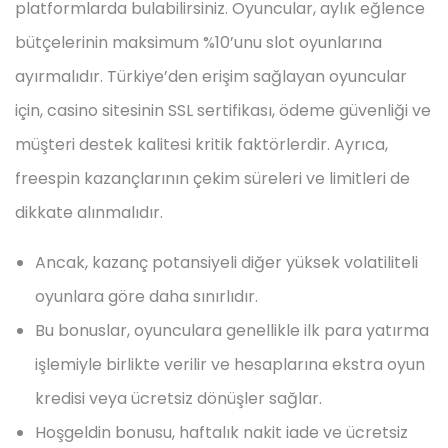
platformlarda bulabilirsiniz. Oyuncular, aylık eğlence
bütçelerinin maksimum %10’unu slot oyunlarına
ayırmalıdır. Türkiye’den erişim sağlayan oyuncular
için, casino sitesinin SSL sertifikası, ödeme güvenliği ve
müşteri destek kalitesi kritik faktörlerdir. Ayrıca,
freespin kazançlarının çekim süreleri ve limitleri de
dikkate alınmalıdır.
Ancak, kazanç potansiyeli diğer yüksek volatiliteli
oyunlara göre daha sınırlıdır.
Bu bonuslar, oyunculara genellikle ilk para yatırma
işlemiyle birlikte verilir ve hesaplarına ekstra oyun
kredisi veya ücretsiz dönüşler sağlar.
Hoşgeldin bonusu, haftalık nakit iade ve ücretsiz