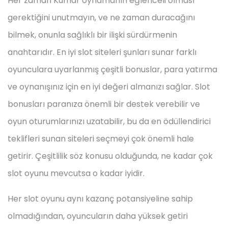
Her zaman Kumar oynamanın eğlenceli olması
gerektiğini unutmayın, ve ne zaman duracağını
bilmek, onunla sağlıklı bir ilişki sürdürmenin
anahtarıdır. En iyi slot siteleri şunları sunar farklı
oyunculara uyarlanmış çeşitli bonuslar, para yatırma
ve oynanışınız için en iyi değeri almanızı sağlar. Slot
bonusları paranıza önemli bir destek verebilir ve
oyun oturumlarınızı uzatabilir, bu da en ödüllendirici
teklifleri sunan siteleri seçmeyi çok önemli hale
getirir. Çeşitlilik söz konusu olduğunda, ne kadar çok
slot oyunu mevcutsa o kadar iyidir.
Her slot oyunu aynı kazanç potansiyeline sahip
olmadığından, oyuncuların daha yüksek getiri