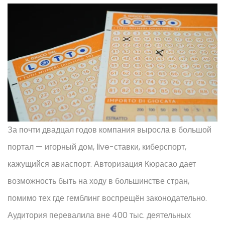
За почти двадцал годов компания выросла в большой
портал — игорный дом, live-ставки, киберспорт,
кажущийся авиаспорт. Авторизация Кюрасао дает
возможность быть на ходу в большинстве стран,
помимо тех где гемблинг воспрещён законодательно.
Аудитория перевалила вне 400 тыс. деятельных