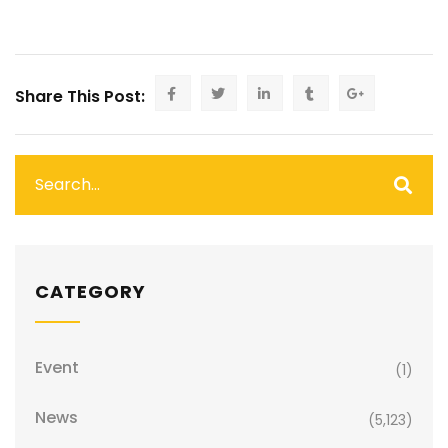
Share This Post:
CATEGORY
Event
(1)
News
(5,123)