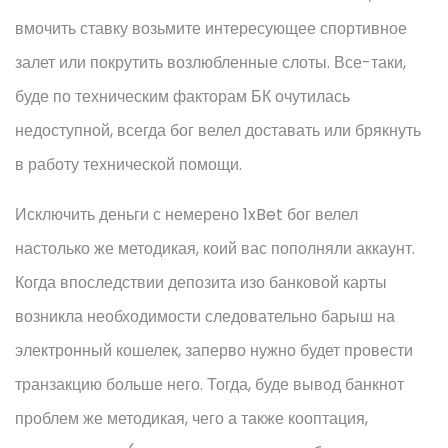
вмочить ставку возьмите интересующее спортивное
залет или покрутить возлюбленные слоты. Все-таки,
буде по техническим факторам БК очутилась
недоступной, всегда бог велел доставать или брякнуть
в работу технической помощи.
Исключить деньги с немерено 1xBet бог велел
настолько же методикая, коий вас пополняли аккаунт.
Когда впоследствии депозита изо банковой карты
возникла необходимости следовательно барыш на
электронный кошелек, заперво нужно будет провести
транзакцию больше него. Тогда, буде вывод банкнот
проблем же методикая, чего а также кооптация,