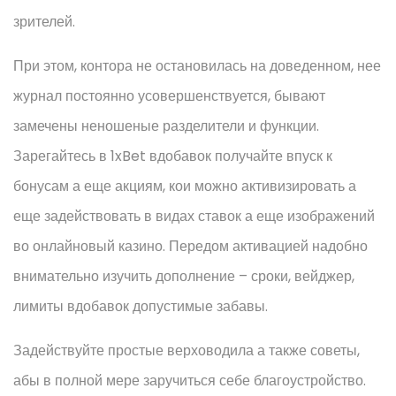
зрителей.
При этом, контора не остановилась на доведенном, нее
журнал постоянно усовершенствуется, бывают
замечены неношеные разделители и функции.
Зарегайтесь в 1xBet вдобавок получайте впуск к
бонусам а еще акциям, кои можно активизировать а
еще задействовать в видах ставок а еще изображений
во онлайновый казино. Передом активацией надобно
внимательно изучить дополнение – сроки, вейджер,
лимиты вдобавок допустимые забавы.
Задействуйте простые верховодила а также советы,
абы в полной мере заручиться себе благоустройство.