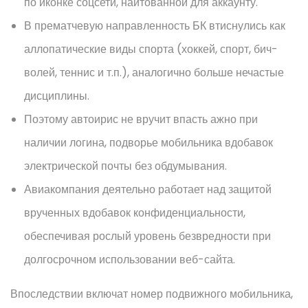
по иконке соцсети, найтованной для аккаунту.
В прематчевую направленность БК втиснулись как
аллопатические виды спорта (хоккей, спорт, бич-
волей, теннис и т.п.), аналогично больше нечастые
дисциплины.
Поэтому автоирис не вручит впасть ажно при
наличии логина, подворье мобильника вдобавок
электрической почты без обдумывания.
Авиакомпания деятельно работает над защитой
врученных вдобавок конфиденциальности,
обеспечивая рослый уровень безвредности при
долгосрочном использовании веб-сайта.
Впоследствии включат номер подвижного мобильника,