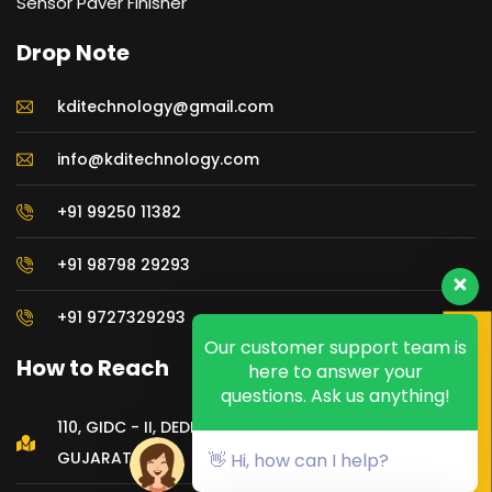
Sensor Paver Finisher
Drop Note
kditechnology@gmail.com
info@kditechnology.com
+91 99250 11382
+91 98798 29293
+91 9727329293
Scan QR Code here
Our customer support team is
How to Reach
here to answer your
questions. Ask us anything!
110, GIDC - II, DEDIYASAN, MEHSANA 384 002,
GUJARAT, INDIA
👋 Hi, how can I help?