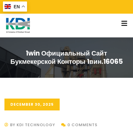
EN
1win Официальный Сайт
Букмекерской Конторы 1вин.16065
DECEMBER 30, 2025
BY KDI TECHNOLOGY
0 COMMENTS