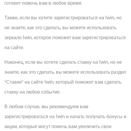
готовит помочь вам в любое время.
Также, если вы хотите зарегистрироваться на 1win, но
не знаете, как это сделать, вы можете использовать
зеркало 1win, которое поможет вам зарегистрироваться
на сайте.
Наконец, если вы хотите сделать ставку на 1win, но не
знаете, как это сделать, вы можете использовать раздел
“Ставки” на сайте 1win, который поможет вам сделать
ставку на любое событие.
В любом случае, мы рекомендуем вам
зарегистрироваться на 1win и начать получать бонусы и
акции, которые могут помочь вам увеличить свои