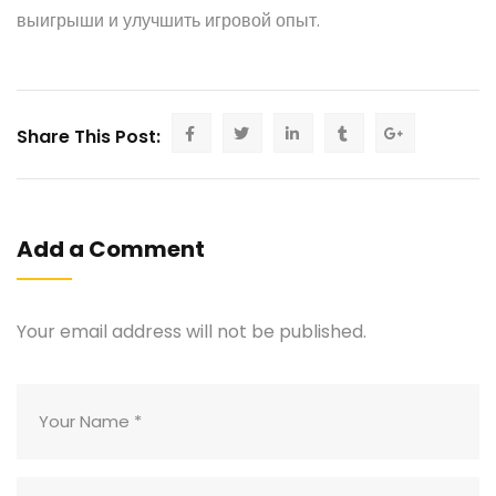
выигрыши и улучшить игровой опыт.
Share This Post:
Add a Comment
Your email address will not be published.