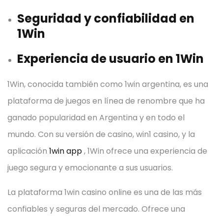
Seguridad y confiabilidad en
1Win
Experiencia de usuario en 1Win
1Win, conocida también como 1win argentina, es una
plataforma de juegos en línea de renombre que ha
ganado popularidad en Argentina y en todo el
mundo. Con su versión de casino, win1 casino, y la
aplicación
1win app
, 1Win ofrece una experiencia de
juego segura y emocionante a sus usuarios.
La plataforma 1win casino online es una de las más
confiables y seguras del mercado. Ofrece una