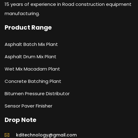
15 years of experience in Road construction equipment
manufacturing.
Product Range
Asphalt Batch Mix Plant
Asphalt Drum Mix Plant
Wet Mix Macadam Plant
Concrete Batching Plant
Bitumen Pressure Distributor
Sensor Paver Finisher
Drop Note
kditechnology@gmail.com