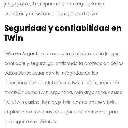
juego justo y transparente, con regulaciones
estrictas y un sistema de juego equitativo.
Seguridad y confiabilidad en
1Win
1Win en Argentina ofrece una plataforma de juegos
confiable y segura, garantizando la protección de los
datos de los usuarios y la integridad de las
transacciones. La plataforma 1win casino, conocida
también como 1Win Argentina, 1win argentina, casino
1win, 1win casino, 1win app, 1win casino online y 1win,
implementa medidas de seguridad avanzadas para
proteger a sus clientes.