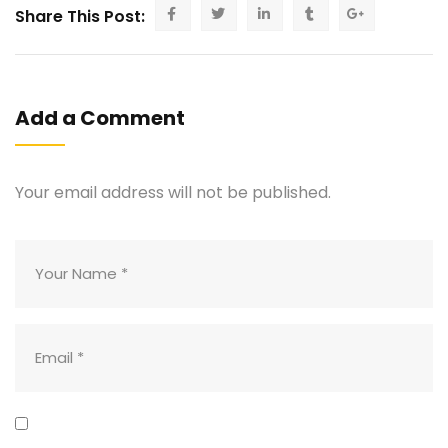
Share This Post:
Add a Comment
Your email address will not be published.