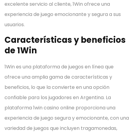
excelente servicio al cliente, 1Win ofrece una
experiencia de juego emocionante y segura a sus
usuarios.
Características y beneficios
de 1Win
1Win es una plataforma de juegos en línea que
ofrece una amplia gama de características y
beneficios, lo que la convierte en una opción
confiable para los jugadores en Argentina. La
plataforma 1win casino online proporciona una
experiencia de juego segura y emocionante, con una
variedad de juegos que incluyen tragamonedas,