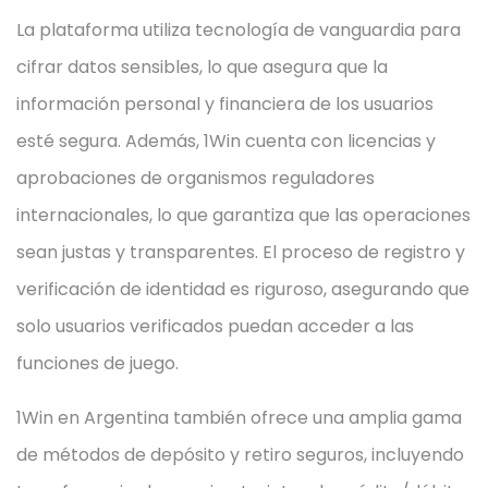
La plataforma utiliza tecnología de vanguardia para
cifrar datos sensibles, lo que asegura que la
información personal y financiera de los usuarios
esté segura. Además, 1Win cuenta con licencias y
aprobaciones de organismos reguladores
internacionales, lo que garantiza que las operaciones
sean justas y transparentes. El proceso de registro y
verificación de identidad es riguroso, asegurando que
solo usuarios verificados puedan acceder a las
funciones de juego.
1Win en Argentina también ofrece una amplia gama
de métodos de depósito y retiro seguros, incluyendo