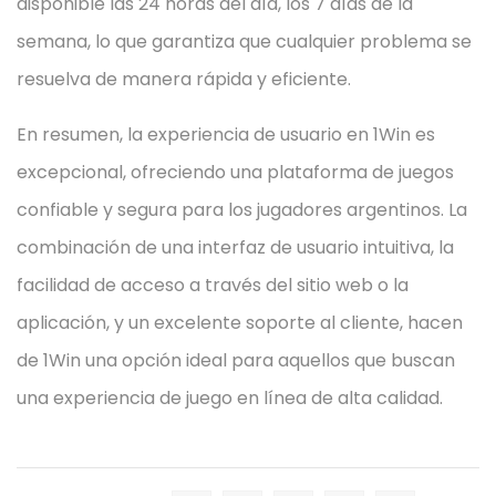
disponible las 24 horas del día, los 7 días de la
semana, lo que garantiza que cualquier problema se
resuelva de manera rápida y eficiente.
En resumen, la experiencia de usuario en 1Win es
excepcional, ofreciendo una plataforma de juegos
confiable y segura para los jugadores argentinos. La
combinación de una interfaz de usuario intuitiva, la
facilidad de acceso a través del sitio web o la
aplicación, y un excelente soporte al cliente, hacen
de 1Win una opción ideal para aquellos que buscan
una experiencia de juego en línea de alta calidad.