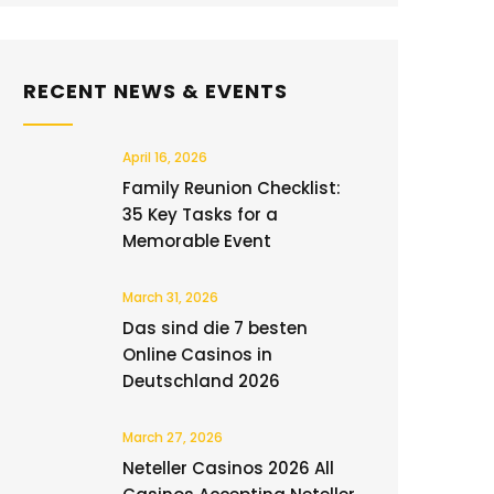
RECENT NEWS & EVENTS
April 16, 2026
Family Reunion Checklist:
35 Key Tasks for a
Memorable Event
March 31, 2026
Das sind die 7 besten
Online Casinos in
Deutschland 2026
March 27, 2026
Neteller Casinos 2026 All