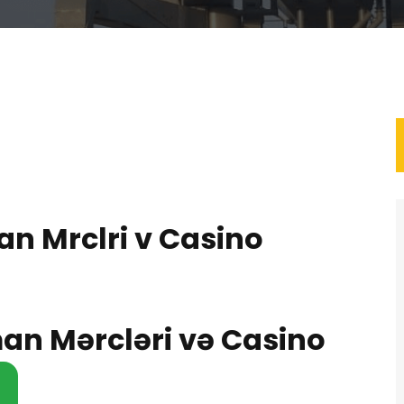
n Mrclri v Casino
an Mərcləri və Casino