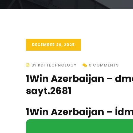
DECEMBER 26, 2025
BY KDI TECHNOLOGY
0 COMMENTS
1Win Azerbaijan – dma
sayt.2681
1Win Azerbaijan – İdm
saytı