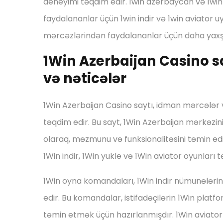
deneyimi təqdim edir. 1win azerbaycan və 1wi
faydalananlar üçün 1win indir və 1win aviator u
mərcəzlərindən faydalananlar üçün daha yaxşı
1Win Azerbaijan Casino 
və nəticələr
1Win Azerbaijan Casino saytı, idman mərcələr 
təqdim edir. Bu sayt, 1Win Azerbaijan mərkəzi
olaraq, məzmunu və funksionalitəsini təmin edi
1Win indir, 1Win yukle və 1Win aviator oyunları t
1Win oyna komandaları, 1Win indir nümunələrin
edir. Bu komandalar, istifadəçilərin 1Win plat
təmin etmək üçün hazırlanmışdır. 1Win aviator