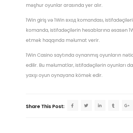
məşhur oyunlar arasında yer alır.
1Win giriş və 1Win вход komandası, istifadəçiləri
komanda, istifadəçilərin hesablarına əsasən 1
etmək haqqında məlumat verir.
1Win Casino saytında oynanmış oyunların nəticəl
edilir. Bu məlumatlar, istifadəçilərin oyunları
yaxşı oyun oynayana kömək edir.
Share This Post: